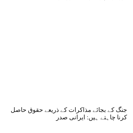
جنگ کے بجائے مذاکرات کے ذریعے حقوق حاصل
کرنا چاہتے ہیں: ایرانی صدر