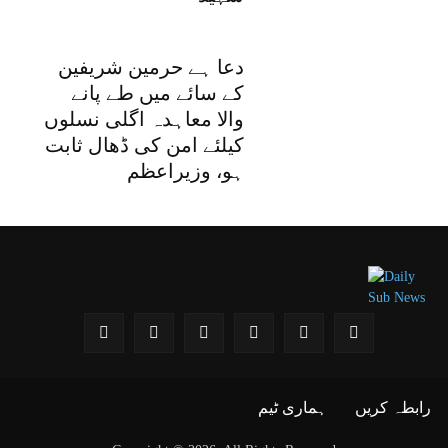
دعا ہے حرمین شریفین
کے سائے میں طے پانے
والا معاہدہ اگلی نسلوں
کیلئے امن کی ڈھال ثابت
ہو، وزیراعظم
رابطہ کریں
ہماری ٹیم