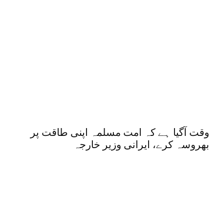
وقت آگیا ہے کہ امت مسلمہ اپنی طاقت پر
بھروسہ کرے، ایرانی وزیر خارجہ