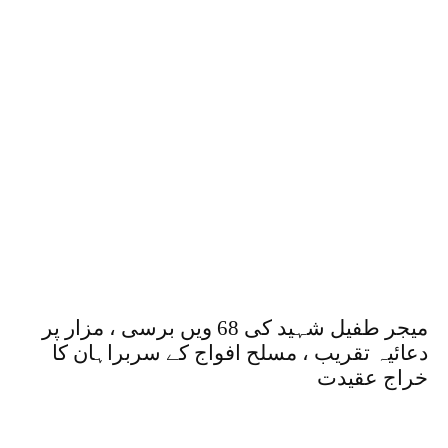
میجر طفیل شہید کی 68 ویں برسی ، مزار پر
دعائیہ تقریب ، مسلح افواج کے سربراہان کا
خراج عقیدت