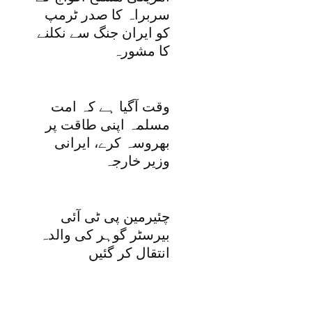
سربراہ کا صدر ٹرمپ
کو ایران جنگ سے نکلنے
کا مشورہ
وقت آگیا ہے کہ امت
مسلمہ اپنی طاقت پر
بھروسہ کرے، ایرانی
وزیر خارجہ
چئیرمین پی ٹی آئی
بیرسٹر گوہر کی والدہ
انتقال کر گئیں