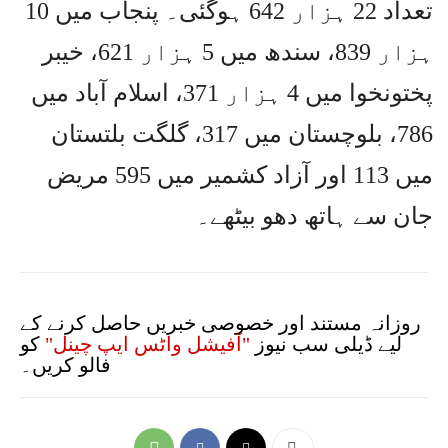
تعداد 22 ہزار 642 ہوگئی۔ پنجاب میں 10
ہزار 839، سندھ میں 5 ہزار 621، خیبر
پختونخوا میں 4 ہزار 371، اسلام آباد میں
786، بلوچستان میں 317، گلگت بلتستان
میں 113 اور آزاد کشمیر میں 595 مریض
جان سے ہاتھ دھو بیٹھے۔
روزانہ مستند اور خصوصی خبریں حاصل کرنے کے
لیے ڈیلی سب نیوز
"آفیشل واٹس ایپ چینل"
کو
فالو کریں۔