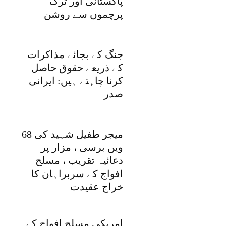
پاکستانی اور ترک
پرچموں سے روشن
جنگ کے بجائے مذاکرات
کے ذریعے حقوق حاصل
کرنا چاہتے ہیں: ایرانی
صدر
میجر طفیل شہید کی 68
ویں برسی ، مزار پر
دعائیہ تقریب ، مسلح
افواج کے سربراہان کا
خراج عقیدت
امریکی مسلح افواج کے