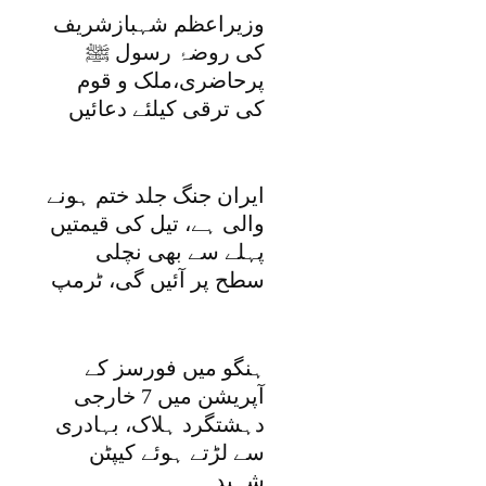
وزیراعظم شہبازشریف
کی روضۂ رسول ﷺ
پرحاضری،ملک و قوم
کی ترقی کیلئے دعائیں
ایران جنگ جلد ختم ہونے
والی ہے، تیل کی قیمتیں
پہلے سے بھی نچلی
سطح پر آئیں گی، ٹرمپ
ہنگو میں فورسز کے
آپریشن میں 7 خارجی
دہشتگرد ہلاک، بہادری
سے لڑتے ہوئے کیپٹن
شہید