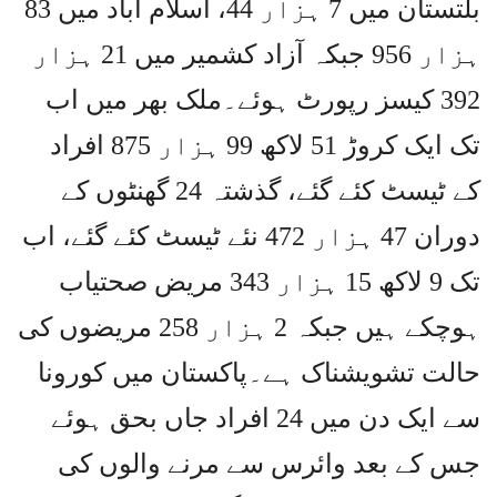
بلتستان میں 7 ہزار 44، اسلام آباد میں 83
ہزار 956 جبکہ آزاد کشمیر میں 21 ہزار
392 کیسز رپورٹ ہوئے۔ملک بھر میں اب
تک ایک کروڑ 51 لاکھ 99 ہزار 875 افراد
کے ٹیسٹ کئے گئے، گذشتہ 24 گھنٹوں کے
دوران 47 ہزار 472 نئے ٹیسٹ کئے گئے، اب
تک 9 لاکھ 15 ہزار 343 مریض صحتیاب
ہوچکے ہیں جبکہ 2 ہزار 258 مریضوں کی
حالت تشویشناک ہے۔پاکستان میں کورونا
سے ایک دن میں 24 افراد جاں بحق ہوئے
جس کے بعد وائرس سے مرنے والوں کی