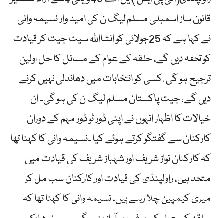
قانون ساز اسمبلی مسلم لیگ ن کی امید وار نسیمہ وانی
نے کہا ہے کہ 25جولائی کو انشااللہ سیٹ جیت کر قیادت
کو تحفہ دیں گے، حلقہ کے عوام کے مسائل کا حل اولین
ترجیح ہو گی ،کسی کو انتخابات میں دھاندلی نہیں کرنے
دیں گے، جیت پاکستان مسلم لیگ ن کی ہو گی۔ ان
خیالات کا اظہار انہوں نے اپنی ڈور ٹو ڈور مہم کے دوران
کارکنان سے گفتگو کرتے ہوئے کیا ۔نسیمہ وانی کا کہنا تھا
کہ کارکنان نواز شریف اور شہباز شریف کی قیادت میں
متحد ہیں، راولپنڈی کی قیادت اور کارکنان سب مل کر
میری کیمپین چلا رہے ہیں، نسیمہ وانی کا کہنا تھا کہ