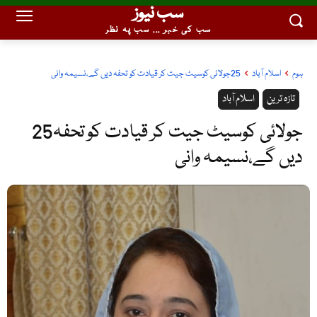
سب نیوز
سب کی خبر ... سب پہ نظر
ہوم
اسلام آباد
25جولائی کوسیٹ جیت کر قیادت کو تحفہ دیں گے،نسیمہ وانی
تازہ ترین
اسلام آباد
25جولائی کوسیٹ جیت کر قیادت کو تحفہ
دیں گے،نسیمہ وانی