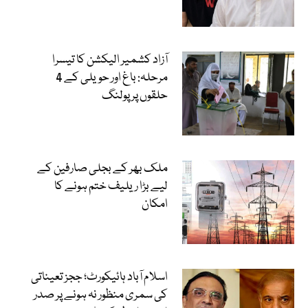
آزاد کشمیر الیکشن کا تیسرا
مرحلہ: باغ اور حویلی کے 4
حلقوں پر پولنگ
ملک بھر کے بجلی صارفین کے
لیے بڑا ریلیف ختم ہونے کا
امکان
اسلام آباد ہائیکورٹ؛ ججز تعیناتی
کی سمری منظور نہ ہونے پر صدر