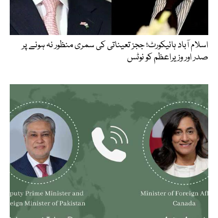
اسلام آباد ہائیکورٹ؛ ججز تعیناتی کی سمری منظور نہ ہونے پر
صدر اور وزیراعظم کو نوٹس