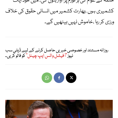
حلقہ کے عوام کی ہر فورم پر آواز بنوں گی، میں خود ایک
کشمیری ہوں ،بھارت کشمیر میں انسانی حقوق کی خلاف
ورزی کر رہا ،خاموش نہیں بیٹھیں گے۔
روزانہ مستند اور خصوصی خبریں حاصل کرنے کے لیے ڈیلی سب
نیوز
"آفیشل واٹس ایپ چینل"
کو فالو کریں۔