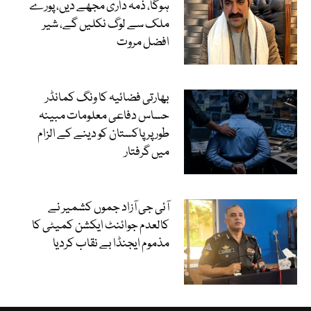
ہوگا، ذمہ داری مجھے دیں، پورے
ملک سے لوگ نکلیں گے، شیر
افضل مروت
بھارتی فضائیہ کا ونگ کمانڈر
حساس دفاعی معلومات مبینہ
طور پر پاکستان کو دینے کے الزام
میں گرفتار
آئی جی آزاد جموں کشمیر نے
کالعدم جوائنٹ ایکشن کمیٹی کا
مذموم ایجنڈا بے نقاب کردیا