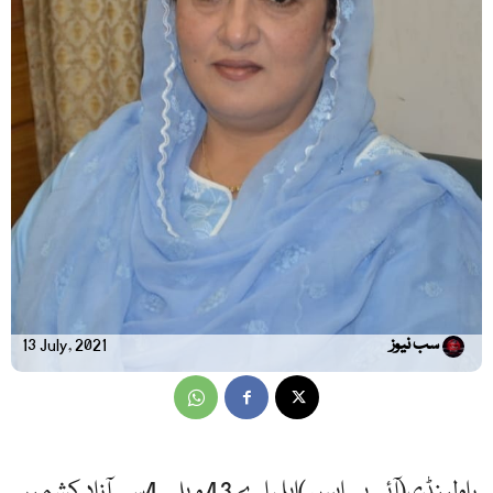
سب نیوز
13 July, 2021
راولپنڈی(آئی پی ایس )ایل اے 43 ویلی 4سے آزاد کشمیر