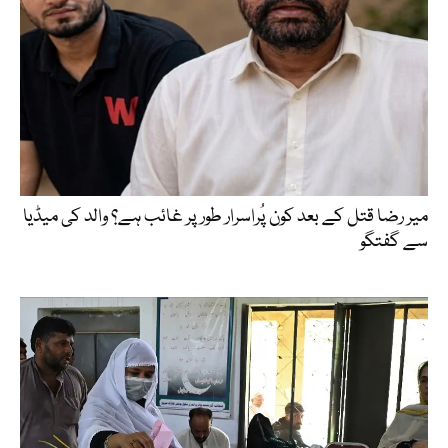
میر رضا قتل کے بعد کون پُراسرار طور پر غائب ہے؟ والد کی میڈیا
سے گفتگو