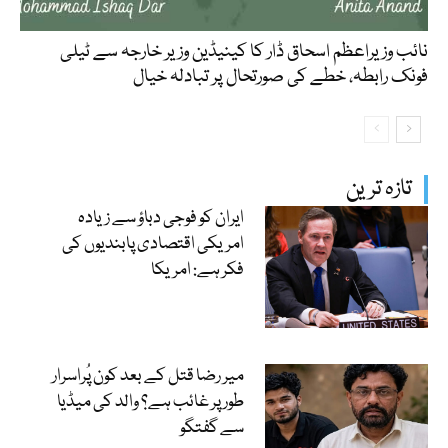
نائب وزیراعظم اسحاق ڈار کا کینیڈین وزیر خارجہ سے ٹیلی
فونک رابطہ، خطے کی صورتحال پر تبادلہ خیال
تازہ ترین
ایران کو فوجی دباؤ سے زیادہ
امریکی اقتصادی پابندیوں کی
فکر ہے: امریکا
میر رضا قتل کے بعد کون پُراسرار
طور پر غائب ہے؟ والد کی میڈیا
سے گفتگو