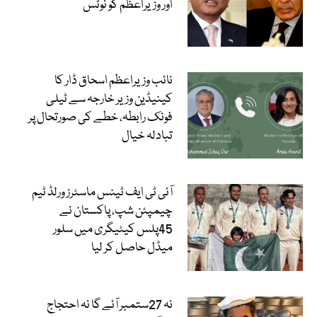
اور وزیراعظم کو نوٹس
نائب وزیراعظم اسحاق ڈار کا
کینیڈین وزیر خارجہ سے ٹیلی
فونک رابطہ، خطے کی صورتحال پر
تبادلہ خیال
آئی ٹی ایف ٹینس ماسٹرز ورلڈ ٹیم
چیمپئن شپ، پاکستان نے
45پلس کیٹیگری میں سلور
میڈل حاصل کر لیا
نہ 27ستمبر آئے گا نہ احتجاج