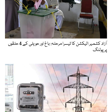
آزاد کشمیر الیکشن کا تیسرا مرحلہ: باغ اور حویلی کے 4 حلقوں
پر پولنگ