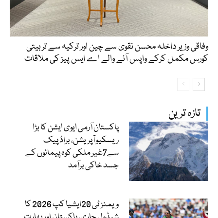
وفاقی وزیر داخلہ محسن نقوی سے چین اور ترکیہ سے تربیتی
کورس مکمل کرکے واپس آنے والے اے ایس پیز کی ملاقات
تازہ ترین
پاکستان آرمی ایوی ایشن کا بڑا
ریسکیو آپریشن، براڈ پیک
سے7غیر ملکی کوہ پیمائوں کے
جسد خاکی برآمد
ویمنز ٹی 20ایشیا کپ 2026 کا
شیڈول جاری، پاکستان اور بھارت