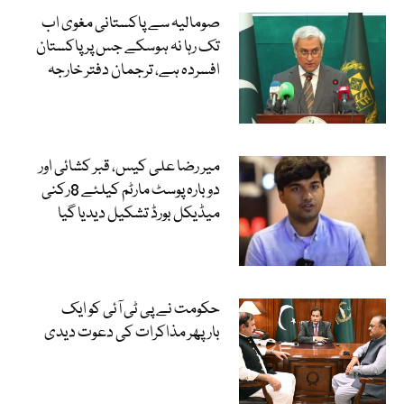
صومالیہ سے پاکستانی مغوی اب
تک رہا نہ ہوسکے جس پر پاکستان
افسردہ ہے، ترجمان دفتر خارجہ
میر رضا علی کیس، قبر کشائی اور
دوبارہ پوسٹ مارٹم کیلئے 8رکنی
میڈیکل بورڈ تشکیل دیدیا گیا
حکومت نے پی ٹی آئی کو ایک
بارپھر مذاکرات کی دعوت دیدی