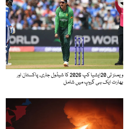
ویمنز ٹی 20ایشیا کپ 2026 کا شیڈول جاری، پاکستان اور
بھارت ایک ہی گروپ میں شامل