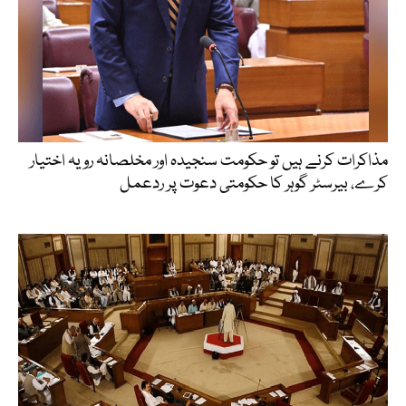
مذاکرات کرنے ہیں تو حکومت سنجیدہ اور مخلصانہ رویہ اختیار
کرے، بیرسٹر گوہر کا حکومتی دعوت پر ردعمل