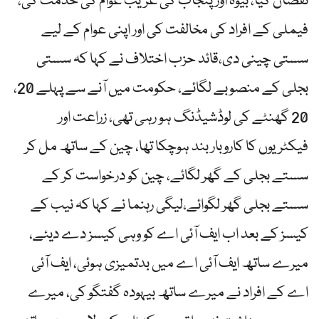
نقصان کیا، بیوہ اور پنجاب کی غریب عوام کی خدمت کی،
فیملی کے افراد کی مخالفت کی اور اپنی عوام کے لیے
سستی چینی دی،قائد حزب اختلاف نے کہا کہ سستی
بجلی کے منصوبے لگائے، حکومت میں آنے سے پہلے 20،
20 گھنٹے کی لوڈشیڈنگ ہو رہی تھی، زراعت اور
فیکٹریوں کا کاروبار بند ہوچکا تھا، چین کے ساتھ مل کر
سستے بجلی کے گھر لگائے، چین کو درخواست کر کے
سستے بجلی گھر لگوائے،لیگی رہنما نے کہا کہ نیب کے
کیسز کے بعد اب ایف آئی اے کو وہی کیسز دے دیئے،
میرے ساتھ ایف آئی اے میں بدتمیزی ہوئی، ایف آئی
اے کے افراد نے میرے ساتھ بیہودہ گفتگو کی، میرے