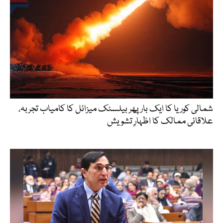
شمالی کوریا کا ایک بار پھر بیلسٹک میزائل کا کامیاب تجربہ،
علاقائی ممالک کا اظہارِ تشویش