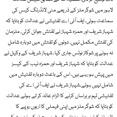
لاہور میں شوگر ملز کے ذریعے منی لانڈرنگ کیس کی
سماعت ہوئی، ایف آئی اے تفتیشی نے عدالت کو بتایا کہ
شہباز شریف اور حمزہ شہباز نے تفتش جوائن کرلی، ملزمان
کی تفتش مکمل نہیں، دونوں کو تفتش میں دوبارہ شامل
نہ ہونے پر شوکاز نوٹس جاری کیا، شہباز شریف کے وکیل نے
عدالت کو بتایا کہ شہباز شریف اور حمزہ نیب کے کیسز
میں پیش ہو رہے ہیں، اس کے باعث دوبارہ تفتیش میں
شامل نہیں ہوئے،شہباز شریف نے ایف آئی اے کی
تفتیشی ٹیم ہر ہراساں کرنے کا الزام عائد کر تے ہوئے عدالت
کو بتایا کہ شوگر ملز میں اپنی فیملی کا اربوں روپے کا