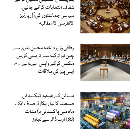
شفاف انتخابات کرائے جائیں،
سیاسی جماعتوں کی آل پارٹیز
کانفرنس کا مطالبہ
وفاقی وزیر داخلہ محسن نقوی سے
چین اور ترکیہ سے تربیتی کورس
مکمل کرکے واپس آنے والے اے
ایس پیز کی ملاقات
مسائل کے باوجود ٹیکسٹائل
صنعت کا نیا ریکارڈ، صرف ایک
ماہ میں پاکستانی برآمدات
1.83ارب ڈالر سے تجاوز