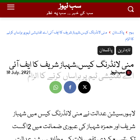
سب نیوز
سب کی خبر ... سب پہ نظر
ہوم
پاکستان
منی لانڈرنگ کیس،شہباز شریف کا ایف آئی اے تفتیشی ٹیم پر ہراساں کرنے
کا الزام
تازہ ترین
پاکستان
منی لانڈرنگ کیس،شہباز شریف کا ایف آئی
سب نیوز
10 July, 2021
اے تفتیشی ٹیم پر ہراساں کرنے کا الزام
لاہور،سیشن عدالت نے منی لانڈرنگ کیس میں شہباز
شریف اور حمزہ شہباز کی عبوری ضمانت میں 2اگست
تک توسیع کر دی، تفصیلات کے مطابق سیشن عدالت