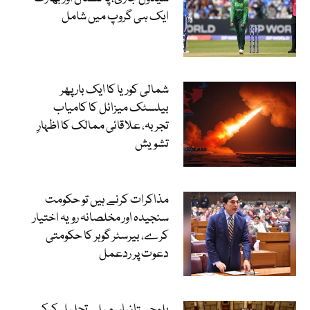
ایک ہی گروپ میں شامل
شمالی کوریا کا ایک بار پھر
بیلسٹک میزائل کا کامیاب
تجربہ، علاقائی ممالک کا اظہارِ
تشویش
مذاکرات کرنے ہیں تو حکومت
سنجیدہ اور مخلصانہ رویہ اختیار
کرے، بیرسٹر گوہر کا حکومتی
دعوت پر ردعمل
بلوچستان اسمبلی تحلیل کرکے