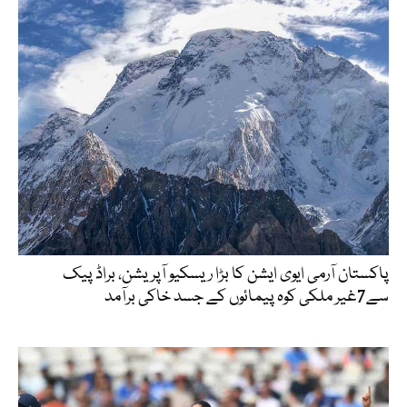
پاکستان آرمی ایوی ایشن کا بڑا ریسکیو آپریشن، براڈ پیک
سے7غیر ملکی کوہ پیمائوں کے جسد خاکی برآمد