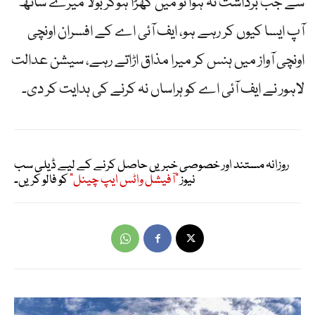
سے جب برداشت نہ ہوا تو میں کھڑا ہوکر بولا میرے ساتھ
آپ ایسا کیوں کر رہے ہو، ایف آئی اے کے افسران اونچی
اونچی آواز میں ہنس کر میرا مذاق اڑاتے رہے، سیشن عدالت
لاہور نے ایف آئی اے کو ہراساں نہ کرنے کی ہدایت کر دی۔
روزانہ مستند اور خصوصی خبریں حاصل کرنے کے لیے ڈیلی سب
نیوز
"آفیشل واٹس ایپ چینل"
کو فالو کریں۔