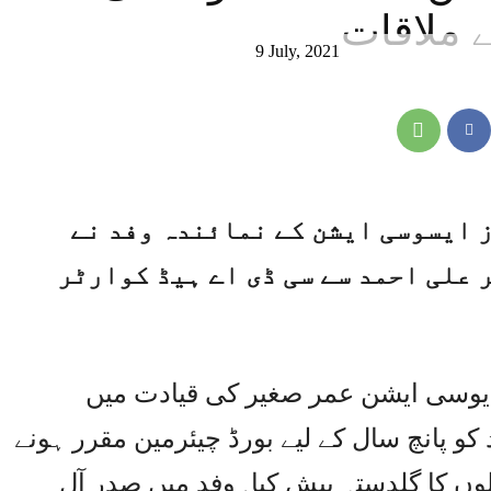
 ملاقات
9 July, 2021
ز ایسوسی ایشن کے نمائندہ وفد نے
 علی احمد سے سی ڈی اے ہیڈ کوارٹر
یوسی ایشن عمر صغیر کی قیادت میں
و پانچ سال کے لیے بورڈ چیئرمین مقرر ہونے
ولوں کا گلدستہ پیش کیا۔وفد میں صدر آل