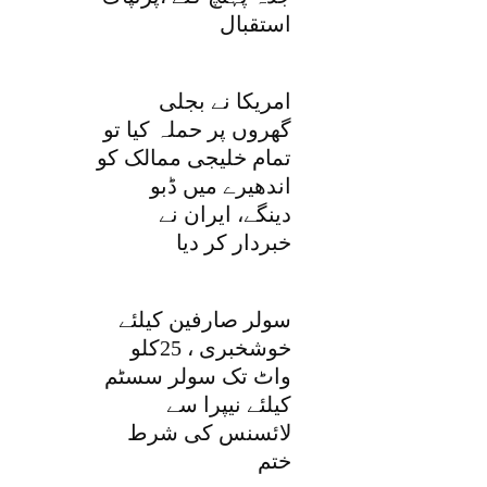
استقبال
امریکا نے بجلی
گھروں پر حملہ کیا تو
تمام خلیجی ممالک کو
اندھیرے میں ڈبو
دینگے، ایران نے
خبردار کر دیا
سولر صارفین کیلئے
خوشخبری ، 25کلو
واٹ تک سولر سسٹم
کیلئے نیپرا سے
لائسنس کی شرط
ختم