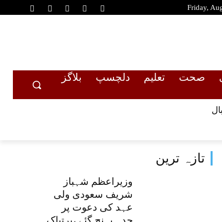
Friday, Au
صحت
تعلیم
دلچسپ
بلاگز
ال
تازہ ترین
وزیراعظم شہباز
شریف سعودی ولی
عہد کی دعوت پر
جدہ پہنچ گئے ،پرتپاک