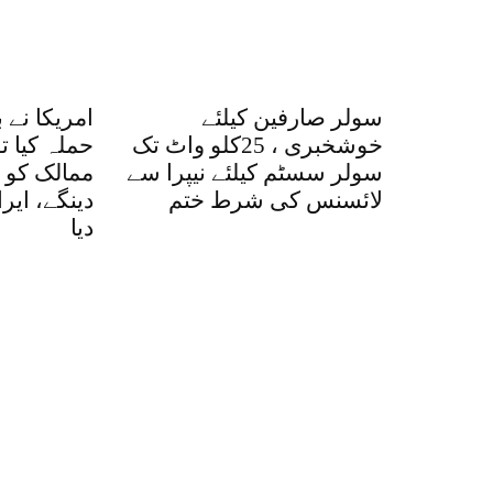
سولر صارفین کیلئے
امریکا نے 
خوشخبری ، 25کلو واٹ تک
حملہ کیا ت
سولر سسٹم کیلئے نیپرا سے
ممالک کو ا
لائسنس کی شرط ختم
دینگے، ایر
دیا