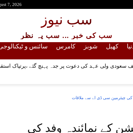
gust 7, 2026
سب نیوز
سب کی خبر ... سب پہ نظر
نیا
کھیل
شوبز
کامرس
سائنس و ٹیکنالوجی
 سعودی ولی عہد کی دعوت پر جدہ پہنچ گئے ،پرتپاک استقب
 کی چیئرمین سی ڈی اے سے ملاقات
ن کے نمائندہ وفد کی