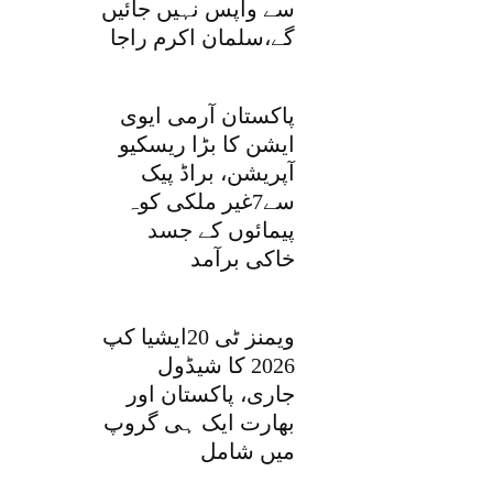
سے واپس نہیں جائیں
گے،سلمان اکرم راجا
پاکستان آرمی ایوی
ایشن کا بڑا ریسکیو
آپریشن، براڈ پیک
سے7غیر ملکی کوہ
پیمائوں کے جسد
خاکی برآمد
ویمنز ٹی 20ایشیا کپ
2026 کا شیڈول
جاری، پاکستان اور
بھارت ایک ہی گروپ
میں شامل