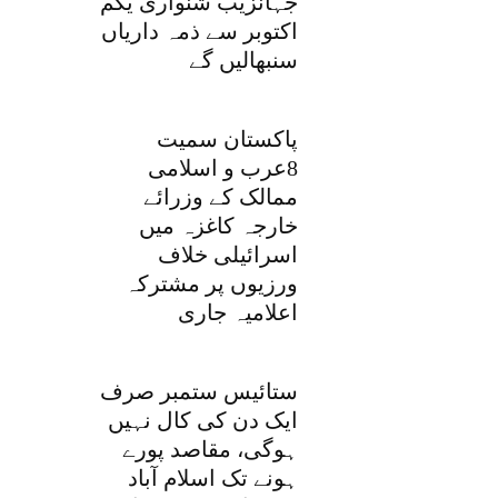
جہانزیب شنواری یکم
اکتوبر سے ذمہ داریاں
سنبھالیں گے
پاکستان سمیت
8عرب و اسلامی
ممالک کے وزرائے
خارجہ کاغزہ میں
اسرائیلی خلاف
ورزیوں پر مشترکہ
اعلامیہ جاری
ستائیس ستمبر صرف
ایک دن کی کال نہیں
ہوگی، مقاصد پورے
ہونے تک اسلام آباد