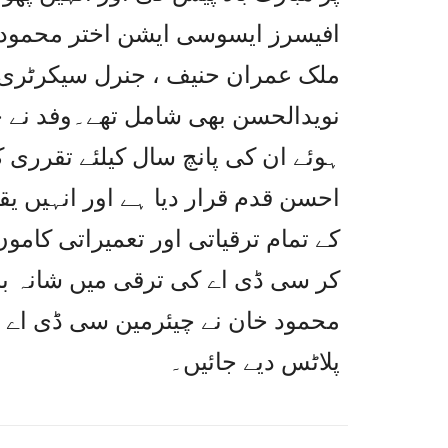
افیسرز ایسوسی ایشن اختر محمود 
ملک عمران حنیف ، جنرل سیکرٹری
نویدالحسن بھی شامل تھے۔وفد نے چ
ہوئے ان کی پانچ سال کیلئے تقرری 
احسن قدم قرار دیا ہے اور انہیں ی
کے تمام ترقیاتی اور تعمیراتی کاموں
کر سی ڈی اے کی ترقی میں شانہ بشا
محمود خان نے چیئرمین سی ڈی اے س
پلاٹس دیے جائیں۔