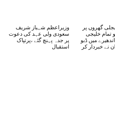
بجلی گھروں پر
وزیراعظم شہباز شریف
و تمام خلیجی
سعودی ولی عہد کی دعوت
ندھیرے میں ڈبو
پر جدہ پہنچ گئے ،پرتپاک
ان نے خبردار کر
استقبال