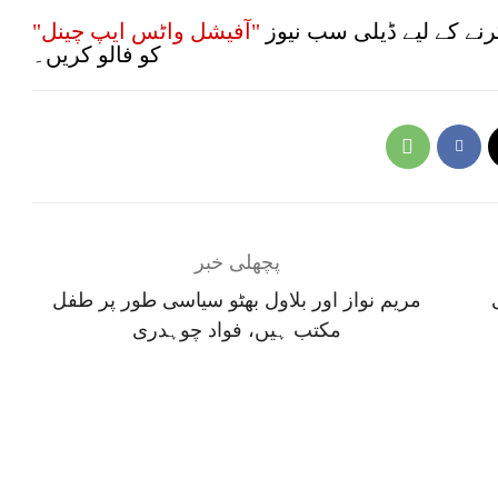
نے کے لیے ڈیلی سب نیوز
"آفیشل واٹس ایپ چینل"
کو فالو کریں۔
پچھلی خبر
مریم نواز اور بلاول بھٹو سیاسی طور پر طفل
مکتب ہیں، فواد چوہدری