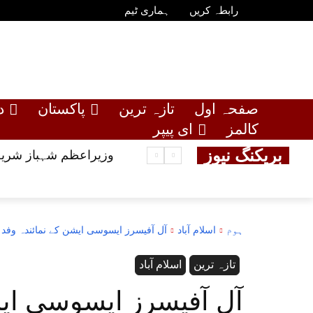
رابطہ کریں
ہماری ٹیم
صفحہ اول
تازہ ترین
پاکستان
د
کالمز
ای پیپر
بریکنگ نیوز
وزیراعظم شہباز شریف
ہوم
اسلام آباد
آل آفیسرز ایسوسی ایشن کے نمائندہ وفد
تازہ ترین
اسلام آباد
آل آفیسرز ایسوسی ایش