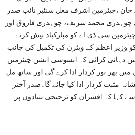
خان ،چیئرمین اشرف مغل سنئیر نائب صدر
 چوہدری محمد شریف، چوہدری فاروق اور
یئرمین سی ڈی اے کو مبارکباد پیش کرتے
کو وزیر اعظم کے ویثرن کی تکمیل کی جانب
قین دہانی کرائی کہ ایسوسی ایشن چیئرمین
 میں بھر پور کردار ادا کرے گی اور ساتھ مل
نہ مثبت کردار ادا کیا جائے گا۔صدر آختر
ے کہا کہ افسران کو ترجیحی بنیادوں پر