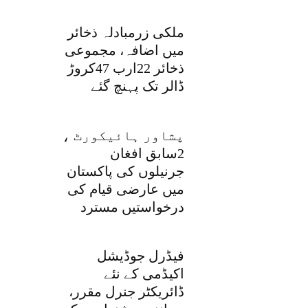
ملکی زرمبادلہ ذخائر
میں اضافہ، مجموعی
ذخائر 22ارب 47کروڑ
ڈالر تک پہنچ گئے
پشاور ہائیکورٹ ،
2سابق افغان
جرنیلوں کی پاکستان
میں عارضی قیام کی
درخواستیں مسترد
فیڈرل جوڈیشل
اکیڈمی کے نئے
ڈائریکٹر جنرل مقرر،