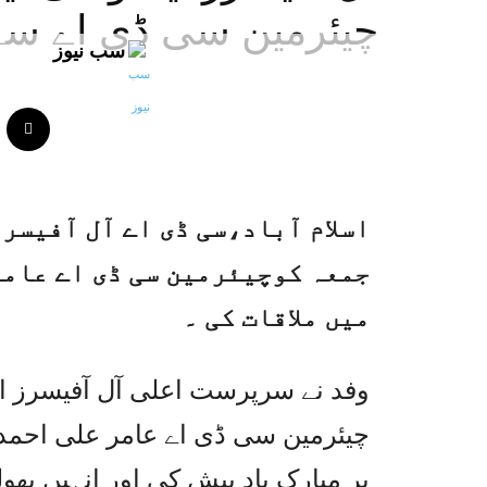
چیئرمین سی ڈی اے سے
سب نیوز
اسلام آباد،سی ڈی اے آل آفیسر
جمعہ کوچیئرمین سی ڈی اے عامر
میں ملاقات کی ۔
وفد نے سرپرست اعلی آل آفیسرز ا
چیئرمین سی ڈی اے عامر علی احمد ک
پر مبارک باد پیش کی اور انہیں پھ