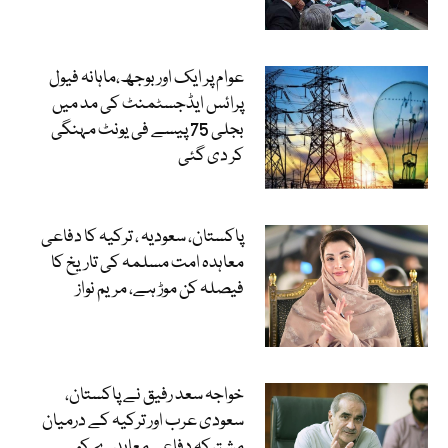
عوام پر ایک اور بوجھ،ماہانہ فیول
پرائس ایڈجسٹمنٹ کی مد میں
بجلی 75 پیسے فی یونٹ مہنگی
کر دی گئی
پاکستان، سعودیہ ، ترکیہ کا دفاعی
معاہدہ امت مسلمہ کی تاریخ کا
فیصلہ کن موڑ ہے، مریم نواز
خواجہ سعد رفیق نے پاکستان،
سعودی عرب اور ترکیہ کے درمیان
مشترکہ دفاعی معاہدے کو