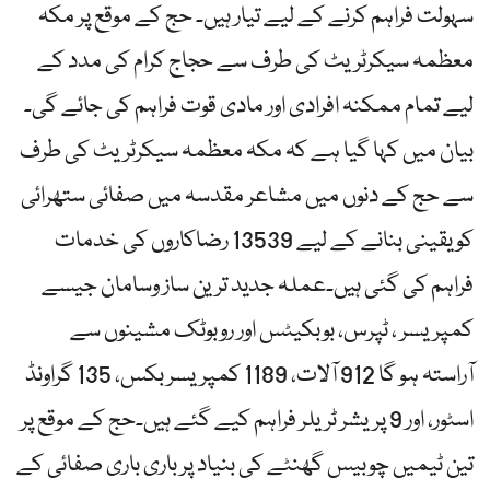
سہولت فراہم کرنے کے لیے تیار ہیں۔ حج کے موقع پر مکہ
معظمہ سیکرٹریٹ کی طرف سے حجاج کرام کی مدد کے
لیے تمام ممکنہ افرادی اور مادی قوت فراہم کی جائے گی۔
بیان میں کہا گیا ہے کہ مکہ معظمہ سیکرٹریٹ کی طرف
سے حج کے دنوں میں مشاعر مقدسہ میں صفائی ستھرائی
کو یقینی بنانے کے لیے 13539 رضاکاروں کی خدمات
فراہم کی گئی ہیں۔عملہ جدید ترین ساز وسامان جیسے
کمپریسر ، ٹپرس، بوبکیٹس اور روبوٹک مشینوں سے
آراستہ ہو گا 912 آلات، 1189 کمپریسر بکس، 135 گراونڈ
اسٹور، اور 9 پریشر ٹریلر فراہم کیے گئے ہیں۔حج کے موقع پر
تین ٹیمیں چوبیس گھنٹے کی بنیاد پر باری باری صفائی کے