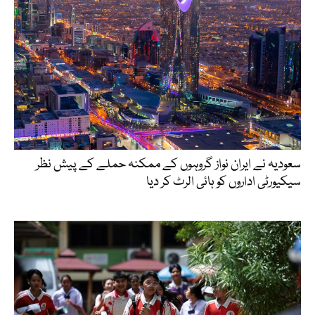
سعودیہ نے ایران نواز گروہوں کے ممکنہ حملے کے پیش نظر
سیکیورٹی اداروں کو ہائی الرٹ کر دیا