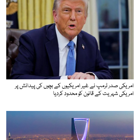
امریکی صدر ٹرمپ نے غیر امریکیوں کے بچوں کی پیدائش پر
امریکی شہریت کے قانون کو محدود کردیا