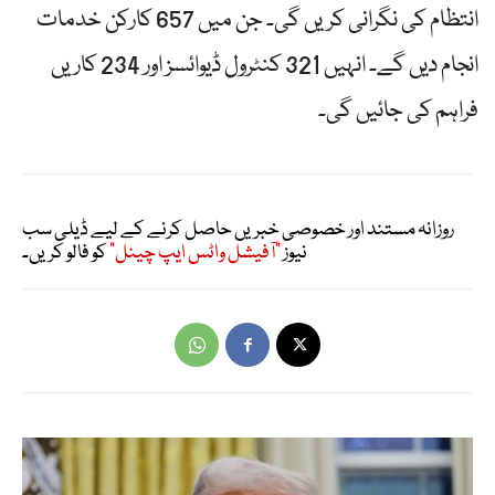
انتظام کی نگرانی کریں گی۔ جن میں 657 کارکن خدمات
انجام دیں گے۔ انہیں 321 کنٹرول ڈیوائسز اور 234 کاریں
فراہم کی جائیں گی۔
روزانہ مستند اور خصوصی خبریں حاصل کرنے کے لیے ڈیلی سب
نیوز
"آفیشل واٹس ایپ چینل"
کو فالو کریں۔