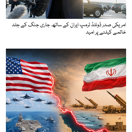
امریکی صدر ڈونلڈ ٹرمپ ایران کے ساتھ جاری جنگ کے جلد
خاتمے کیلئے پر امید