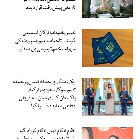
تاریخی پیش رفت قرار دیدیا
خیبرپختونخوا ارکان اسمبلی
کیلئے تاحیات بلیو پاسپورٹ کی
سہولت ختم،ترمیمی بل منظور
ایک ملک پر حملہ تینوں پر حملہ
تصور ہوگا، سعودیہ، ترکیہ،
پاکستان کے درمیان سہ فریقی
دفاعی معاہدہ طے پا گیا
نظام ناکام نہیں ناکام کروایا گیا