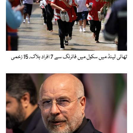
تھائی لینڈ میں سکول میں فائرنگ سے 7 افراد ہلاک، 15 زخمی