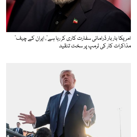
’امریکا بار بار ڈرامائی سفارت کاری کر رہا ہے‘، ایران کے چیف
مذاکرات کار کی ٹرمپ پر سخت تنقید