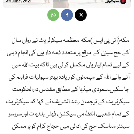
سب نیوز
30 June, 2021
مکہ(آئی پی ایس )مکہ معظمہ سیکرٹریٹ نے رواں سال
کے حج سیزن کے موقع پر متعدد ذمہ داریوں کی انجام دہی
کے لیے تمام تیاریاں مکمل کر لی ہیں تاکہ بیت اللہ میں
آنے والے اللہ کے مہمانوں کو زیادہ بہتر سہولیات فراہم کی
جا سکیں۔سعودی میڈیا کے مطابق مقدس دارالحکومت
سیکرٹریٹ کے ترجمان رعد الشریف نے کہا کہ سیکرٹریٹ
کے تمام شعبے، انتظامی سیکشن، ذیلی بلدیات اور سروسز
سینٹر مناسک حج کی ادائی میں حجاج کرام کو ہر ممکن