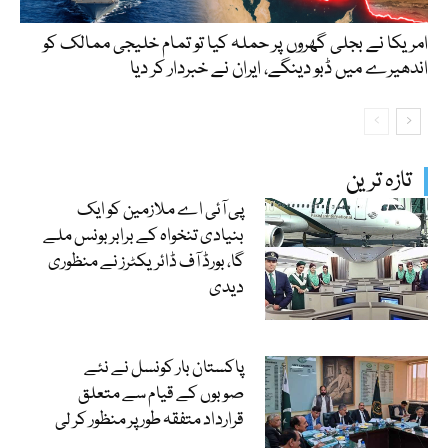
امریکا نے بجلی گھروں پر حملہ کیا تو تمام خلیجی ممالک کو
اندھیرے میں ڈبو دینگے، ایران نے خبردار کر دیا
تازہ ترین
پی آئی اے ملازمین کو ایک
بنیادی تنخواہ کے برابر بونس ملے
گا، بورڈ آف ڈائریکٹرز نے منظوری
دیدی
پاکستان بار کونسل نے نئے
صوبوں کے قیام سے متعلق
قرارداد متفقہ طور پر منظور کر لی