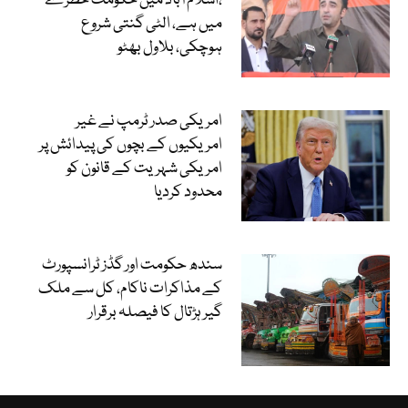
،اسلام آباد میں حکومت خطرے
میں ہے، الٹی گنتی شروع
ہوچکی، بلاول بھٹو
امریکی صدر ٹرمپ نے غیر
امریکیوں کے بچوں کی پیدائش پر
امریکی شہریت کے قانون کو
محدود کردیا
سندھ حکومت اور گڈز ٹرانسپورٹ
کے مذاکرات ناکام، کل سے ملک
گیر ہڑتال کا فیصلہ برقرار