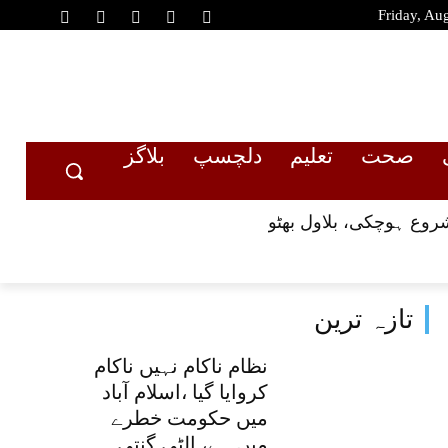
Friday, Au
صحت
تعلیم
دلچسپ
بلاگز
شروع ہوچکی، بلاول بھٹو
تازہ ترین
نظام ناکام نہیں ناکام
کروایا گیا ،اسلام آباد
میں حکومت خطرے
میں ہے، الٹی گنتی