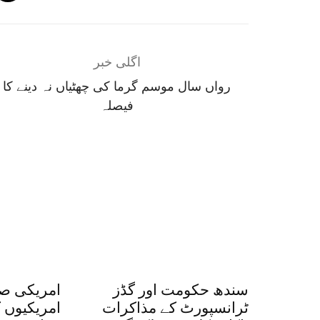
اگلی خبر
رواں سال موسم گرما کی چھٹیاں نہ دینے کا
فیصلہ
سندھ حکومت اور گڈز
امریکی صد
ٹرانسپورٹ کے مذاکرات
امریکیوں 