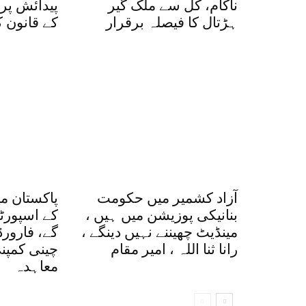
ناکام، کل سے ملک گیر
پیدائش پر
ہڑتال کا فیصلہ برقرار
کے قانون ک
آزاد کشمیر میں حکومت
پاکستان می
بنانیکی پوزیشن میں ہیں ،
کے اسپورٹ
مینڈیٹ چھیننے نہیں دینگے ،
گے، فارور
رانا ثنا اللہ ، امیر مقام
چینی کمپن
معاہدہ