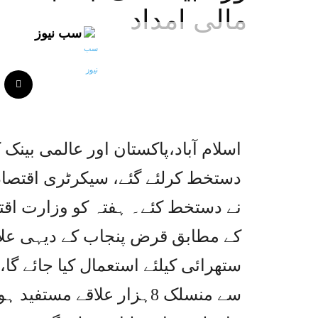
مالی امداد
سب نیوز
دستخط کرلئے گئے، سیکرٹری اقتصادی
نے دستخط کئے۔ ہفتہ کو وزارت اقت
کے مطابق قرض پنجاب کے دیہی علا
سے منسلک 8ہزار علاقے مست