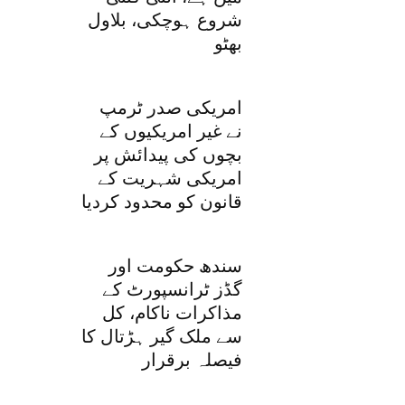
شروع ہوچکی، بلاول
بھٹو
امریکی صدر ٹرمپ
نے غیر امریکیوں کے
بچوں کی پیدائش پر
امریکی شہریت کے
قانون کو محدود کردیا
سندھ حکومت اور
گڈز ٹرانسپورٹ کے
مذاکرات ناکام، کل
سے ملک گیر ہڑتال کا
فیصلہ برقرار