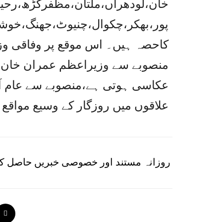
خان،لودھراں،ملتان،مظفرگڑھ،رحیم
پور،بھکر،چکوال،چنیوٹ،جھنگ،خوشاب
کاحصہ ہیں۔ اس موقع پر وفاقی وزی
منصوبے سے وزیراعظم عمران خان ک
عکاسی ہوتی ہے،منصوبے سے عام آدم
علاقوں میں روزگار کے وسیع مواقع 
روزانہ مستند اور خصوصی خبریں حاصل کر