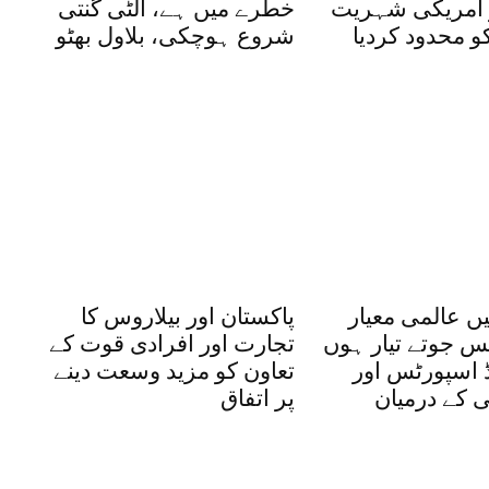
 امریکی شہریت
خطرے میں ہے، الٹی گنتی
و محدود کردیا
شروع ہوچکی، بلاول بھٹو
ں عالمی معیار
پاکستان اور بیلاروس کا
س جوتے تیار ہوں
تجارت اور افرادی قوت کے
ڈ اسپورٹس اور
تعاون کو مزید وسعت دینے
ی کے درمیان
پر اتفاق