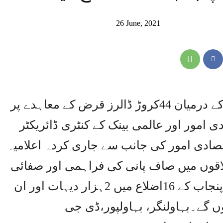
26 June, 2021
اسلام آباد،پاکستان اور عالمی بینک کے درمیان 44کروڑ ڈالرز قرض کے معاہدے پر
 امور اور عالمی بینک کے کنٹری ڈائریکٹر
صادی امور کی جانب سے جاری کردہ اعلامیہ
قوں میں صاف پانی کی فراہمی اور صفائی
ستھرائی کیلئے استعمال کیا جائے گا،پنجاب کے 16اضلاع میں 2ہزار دیہات اور ان
فید ہوں گے۔بہاولنگر، بہاولپور،ڈی جی