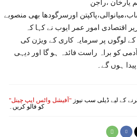
 یارخان ،راجن
،میانوالی،پاکپتن اورسرگودھا بھی منصوبے
ر اقتصادی امور عمر ایوب نے کہا کہ
ے لوگوں پر سرمایہ کاری کے ویژن کی
ی کو براہ راست فائدہ ہو گا اور دیہی
پیدا ہوں گے۔
نے کے لیے ڈیلی سب نیوز
"آفیشل واٹس ایپ چینل"
کو فالو کریں۔