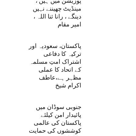
پوزیشن میں ہیں ،
مینڈیٹ چھیننے نہیں
دینگے ، رانا ثنا اللہ ،
امیر مقام
پاکستان، سعودیہ اور
ترکیہ کا دفاعی
اشتراک امتِ مسلمہ
کے اتحاد کا عملی
مظہر ہے،عاطف
اکرام شیخ
جنوبی سوڈان میں
پائیدار امن کیلئے
پاکستان کی عالمی
کوششوں کی حمایت