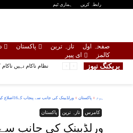
رابطہ کریں
ہماری ٹیم
صفحہ اول
تازہ ترین
پاکستان
د
کالمز
ای پیپر
بریکنگ نیوز
نظام ناکام نہیں ناکام
ہوم
پاکستان
ورلڈبینک کی جانب سے پنجاب کے16اضلاع کیلئے مالی امداد
کامرس
تازہ ترین
پاکستان