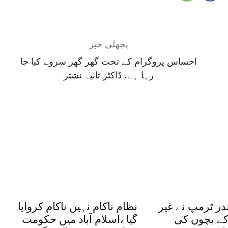
پچھلی خبر
احساس پروگرام کے تحت گھر گھر سروے کیا جا
رہا ہے، ڈاکٹر ثانیہ نشتر
ر ٹرمپ نے غیر
نظام ناکام نہیں ناکام کروایا
کے بچوں کی
گیا ،اسلام آباد میں حکومت