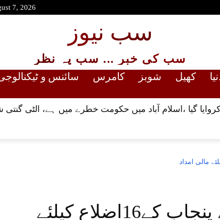
gust 7, 2026
سب نیوز
سب کی خبر ... سب پہ نظر
نیا
کھیل
شوبز
کامرس
سائنس و ٹیکنالوجی
 کروایا گیا ،اسلام آباد میں حکومت خطرے میں ہے، الٹی گنتی 
ورلڈبینک کی جانب سے پنجاب کے16اضلاع کیلئے