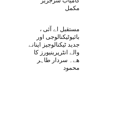
کامیاب سرجریز
مکمل
مستقبل اے آئی ،
بائیوٹیکنالوجی اور
جدید ٹیکنالوجیز اپنانے
والے انٹرپرینیورز کا
ھے۔ سردار طاہر
محمود