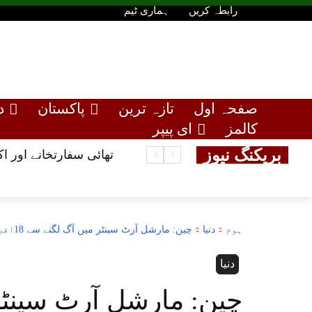
رابطہ کریں
ہماری ٹیم
صفحہ اول
تازہ ترین
پاکستان
د
کالمز
ای پیپر
بریکنگ نیوز
تھائی سفارتخانے اور 
ہوم
دنیا
چین: مارشل آرٹ سینٹر میں آگ لگنے سے 18افراد ہلاک،16زخمی
دنیا
چین: مارشل آرٹ سینٹر