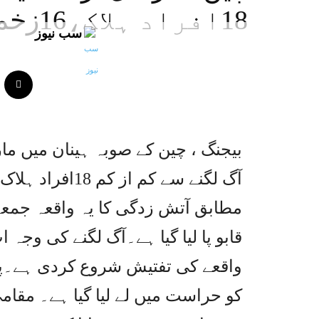
18افراد ہلاک،16زخمی
سب نیوز
بیجنگ ، چین کے صوبہ ہینان میں ما
مطابق آتش زدگی کا یہ واقعہ جمعہ
قابو پا لیا گیا ہے۔آگ لگنے کی وج
واقعے کی تفتیش شروع کردی ہے۔پول
کو حراست میں لے لیا گیا ہے۔ مقامی