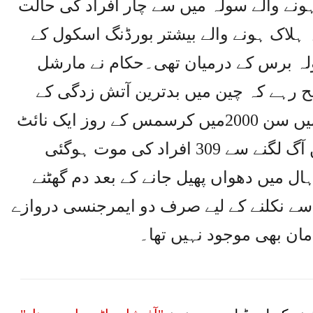
ہونے والے سولہ میں سے چار افراد کی حالت
ہ ہلاک ہونے والے بیشتر بورڈنگ اسکول کے
ہ برس کے درمیان تھی۔حکام نے مارشل
اضح رہے کہ چین میں بدترین آتش زدگی کے
واقعات میں سے ایک لیویانگ شہر میں سن 2000میں کرسمس کے روز ایک نائٹ
کلب میں پیش آیا تھا۔ اس کلب میں آگ لگنے سے 309 افراد کی موت ہوگئی
 میں دھواں پھیل جانے کے بعد دم گھٹنے
سے نکلنے کے لیے صرف دو ایمرجنسی دروازے
مان بھی موجود نہیں تھا۔