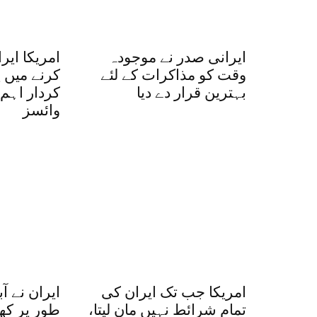
ایرانی صدر نے موجودہ
امریکا ای
وقت کو مذاکرات کے لئے
کرنے میں پ
بہترین قرار دے دیا
کردار اہم
وائسز
امریکا جب تک ایران کی
ایران نے ا
تمام شرائط نہیں مان لیتا،
طور پر کھو