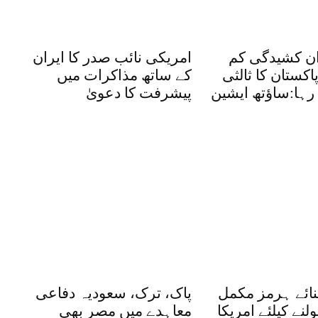
ران کشیدگی کم
امریکی نائب صدر کا ایران
اکستان کا ثالثی
کے ساتھ مذاکرات میں
 رہا:ساؤتھ ایشین
پیشرفت کا دعویٰ
ٓبنائے ہرمز مکمل
پاک، ترک، سعودیہ دفاعی
لنے کیلئے امریکا
معاہدے میں مصر بھی