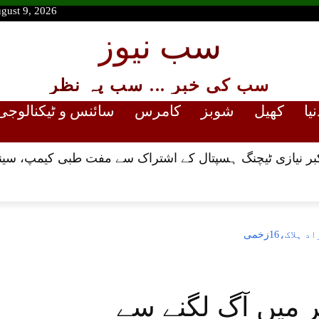
gust 9, 2026
سب نیوز
سب کی خبر ... سب پہ نظر
نیا
کھیل
شوبز
کامرس
سائنس و ٹیکنالوجی
اکبر نیازی ٹیچنگ ہسپتال کے اشتراک سے مفت طبی کیمپ، سین
 میں آگ لگنے سے