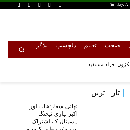
Sunday, Au
صحت
تعلیم
دلچسپ
بلاگز
کڑوں افراد مستفید
تازہ ترین
تھائی سفارتخانے اور
اکبر نیازی ٹیچنگ
ہسپتال کے اشتراک
سے مفت طبی کیمپ،