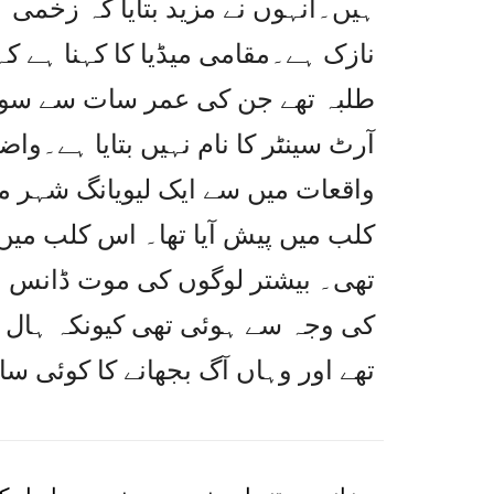
ہیں۔انہوں نے مزید بتایا کہ زخمی 
نازک ہے۔مقامی میڈیا کا کہنا ہے ک
طلبہ تھے جن کی عمر سات سے سول
آرٹ سینٹر کا نام نہیں بتایا ہے۔و
تھی۔ بیشتر لوگوں کی موت ڈانس ہال
کی وجہ سے ہوئی تھی کیونکہ ہال 
تھے اور وہاں آگ بجھانے کا کوئی سا