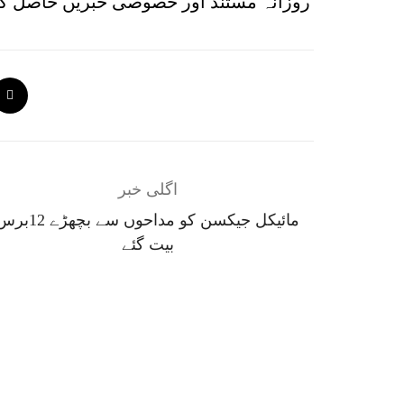
روزانہ مستند اور خصوصی خبریں حاصل کر
اگلی خبر
مائیکل جیکسن کو مداحوں سے بچھڑے 2
بیت گئے