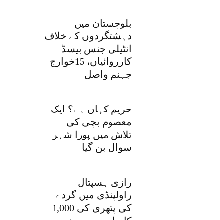
بلوچستان میں
دہشتگردوں کے خلاف
انٹیلی جنس بیسڈ
کارروائیاں، 15خوارج
جہنم واصل
حریم کہاں ہے؟ ایک
معصوم بچی کی
تلاش میں پورا شہر
سوال بن گیا
رازی ہسپتال
راولپنڈی میں گردے
کی پتھری کی 1,000