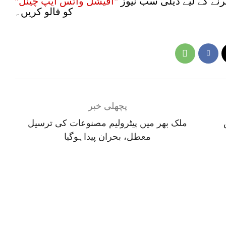
نے کے لیے ڈیلی سب نیوز
"آفیشل واٹس ایپ چینل"
کو فالو کریں۔
پچھلی خبر
1برس
ملک بھر میں پیٹرولیم مصنوعات کی ترسیل
معطل، بحران پیداہوگیا