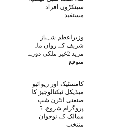
سینکڑوں افراد
مستفید
وزیراعظم شہباز
شریف کے رواں ماہ
مزید 2غیر ملکی دورے
متوقع
کامسٹیک اور ریوائیو
میڈیکل ٹیکنالوجیز کا
صنعتی انٹرن شپ
پروگرام شروع، 5
ممالک کے نوجوان
منتخب