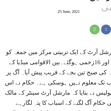
25 June, 2021
رشل آرٹ کے ایک تربیتی مرکز میں جمعہ کو
آگ لگنے سے کم از کم 18افراد ہلاک اور 16زخمی ہوگئے۔بین الاقوامی میڈیا کے
 کی صبح تین بجے کے قریب پیش آیا۔ آگ پر
ہ اب تک معلوم نہیں ہوسکی ہے۔ حکام نے اس
یس نے بتایا کہ مارشل آرٹ سینٹر کے مالک
 حکام آگ لگنے کے اسباب کا پتہ لگارہے