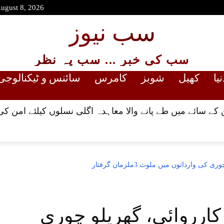
August 8, 2026
سب نیوز
سب کی خبر ... سب پہ نظر
نیا
کھیل
شوبز
کامرس
سائنس و ٹیکنالوجی
کے سائے میں طے پانے والا معاہدہ اگلی نسلوں کیلئے امن کی
ارداتوں میں ملوث 3ملزمان گرفتار
ارروائی، گھریلو چوری