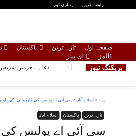
رابطہ کریں
ہماری ٹیم
صفحہ اول
تازہ ترین
پاکستان
د
کالمز
ای پیپر
بریکنگ نیوز
دعا ہے حرمین شریفین 
ہوم
اسلام آباد
سی آئی اے پولیس کی کارروائی، گھریلو چوری کی و
تازہ ترین
پاکستان
اسلام آباد
سی آئی اے پولیس کی ک