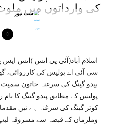
کی وارداتوں میں ملوث 3ملزمان گرفت
سب نیوز
اسلام آباد(آئی پی ایس )ایس ایس
سی آئی اے پولیس کی کارروائی، گھ
پیدو گینگ کی سرغنہ خاتون سمیت تی
پولیس کے مطابق پیدو گینگ کا نام را
کوثر گینگ کی سرغنہ ہے تین مقدما