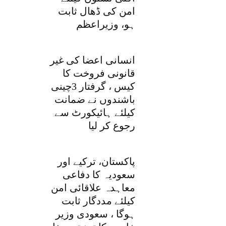
امن کی ڈھال ثابت
ہو، وزیراعظم
انسانی اعضا کی غیر
قانونی فروخت کا
کیس ، گرفتار 3چینی
باشندوں نے ضمانت
کیلئے ہائیکورٹ سے
رجوع کر لیا
پاکستان، ترکیے اور
سعودیہ کا دفاعی
معاہدہ علاقائی امن
کیلئے مددگار ثابت
ہوگا ، سعودی وزیر