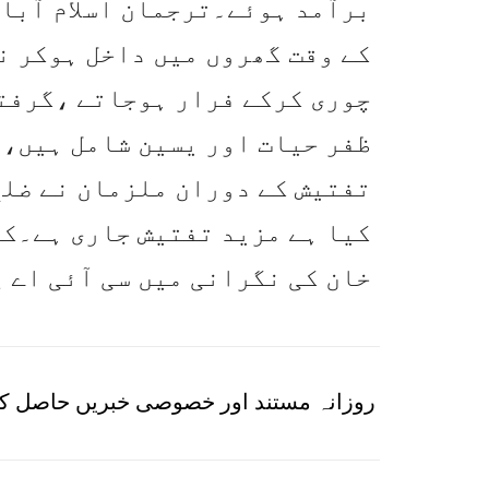
برآمد ہوئے۔ترجمان اسلام آباد
کے وقت گھروں میں داخل ہوکر ن
چوری کرکے فرار ہوجاتے ،گرفت
ظفر حیات اور یسین شامل ہیں،
تفتیش کے دوران ملزمان نے ضلع
کیا ہے مزید تفتیش جاری ہے۔کا
خان کی نگرانی میں سی آئی اے پ
روزانہ مستند اور خصوصی خبریں حاصل کر