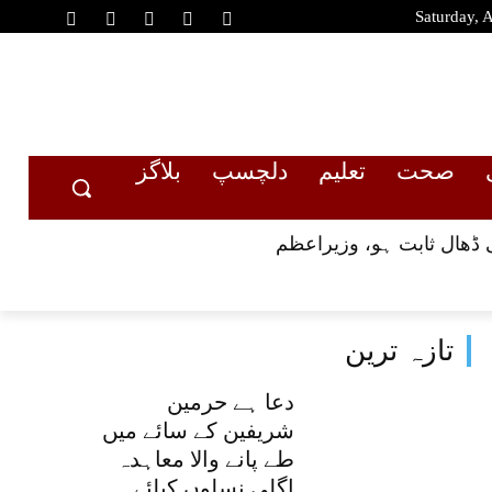
Saturday, 
صحت
تعلیم
دلچسپ
بلاگز
 ڈھال ثابت ہو، وزیراعظم
تازہ ترین
دعا ہے حرمین
شریفین کے سائے میں
طے پانے والا معاہدہ
اگلی نسلوں کیلئے