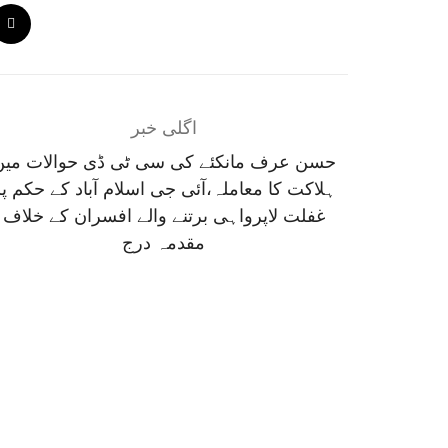
اگلی خبر
حسن عرف مانکئے کی سی ٹی ڈی حوالات میں
ہلاکت کا معاملہ،آئی جی اسلام آباد کے حکم پ
غفلت لاپرواہی برتنے والے افسران کے خلاف
مقدمہ درج