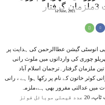
ار
12 June, 2021
 پی انوسٹی گیشن عطاالرحمن کی ہدایت پر
ریلو چوری کی وارداتوں میں ملوث رانی
ن ملزمان گرفتار۔ترجمان اسلام آباد
نی کوثر خاتون کے نام پر رکھا ہوا ہے ، رانی
ت میں عدالتی مفرور بھی ہے،ملزمہ
وملزمان کے قبضہ سے مسروقہ لیپ ٹاپ، 20 عدد قیمتی موبائل فونز