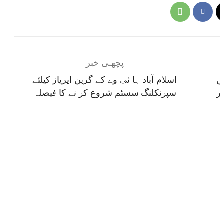
پچھلی خبر
اسلام آباد ہا ئی وے کے گرین ایریاز کیلئے
ر
سپرنکلنگ سسٹم شروع کر نے کا فیصلہ