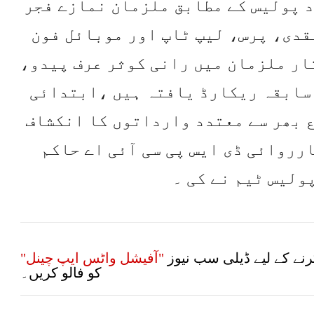
 پولیس کے مطابق ملزمان نمازے فجر
قدی، پرس، لیپ ٹاپ اور موبائل فون
ار ملزمان میں رانی کوثر عرف پیدو،
 سابقہ ریکارڈ یافتہ ہیں ،ابتدائی
 بھر سے معتدد وارداتوں کا انکشاف
رروائی ڈی ایس پی سی آئی اے حاکم
ولیس ٹیم نے کی ۔
نے کے لیے ڈیلی سب نیوز
"آفیشل واٹس ایپ چینل"
کو فالو کریں۔