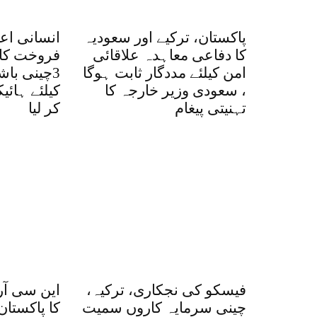
پاکستان، ترکیے اور سعودیہ
انسانی اع
کا دفاعی معاہدہ علاقائی
فروخت کا 
امن کیلئے مددگار ثابت ہوگا
3چینی با
، سعودی وزیر خارجہ کا
کیلئے ہائ
تہنیتی پیغام
کر لیا
فیسکو کی نجکاری، ترکیہ،
این سی آر
چینی سرمایہ کاروں سمیت
کا پاکستان