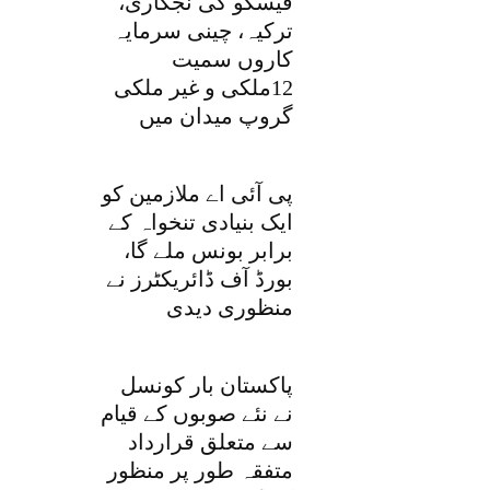
فیسکو کی نجکاری،
ترکیہ، چینی سرمایہ
کاروں سمیت
12ملکی و غیر ملکی
گروپ میدان میں
پی آئی اے ملازمین کو
ایک بنیادی تنخواہ کے
برابر بونس ملے گا،
بورڈ آف ڈائریکٹرز نے
منظوری دیدی
پاکستان بار کونسل
نے نئے صوبوں کے قیام
سے متعلق قرارداد
متفقہ طور پر منظور