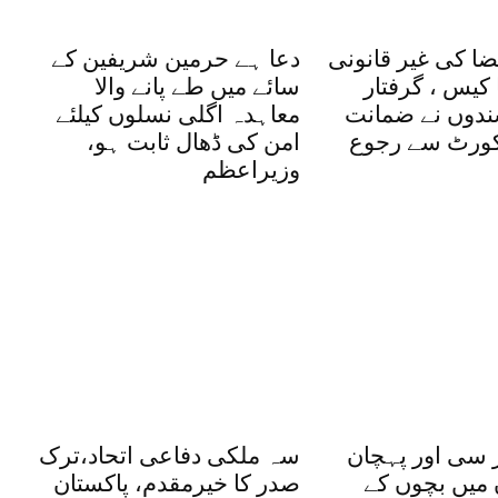
ضا کی غیر قانونی
دعا ہے حرمین شریفین کے
کیس ، گرفتار
سائے میں طے پانے والا
شندوں نے ضمانت
معاہدہ اگلی نسلوں کیلئے
یکورٹ سے رجوع
امن کی ڈھال ثابت ہو،
وزیراعظم
 سی اور پہچان
سہ ملکی دفاعی اتحاد،ترک
 میں بچوں کے
صدر کا خیرمقدم، پاکستان