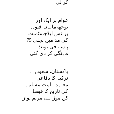
کر لی
عوام پر ایک اور
بوجھ،ماہانہ فیول
پرائس ایڈجسٹمنٹ
کی مد میں بجلی 75
پیسے فی یونٹ
مہنگی کر دی گئی
پاکستان، سعودیہ ،
ترکیہ کا دفاعی
معاہدہ امت مسلمہ
کی تاریخ کا فیصلہ
کن موڑ ہے، مریم نواز