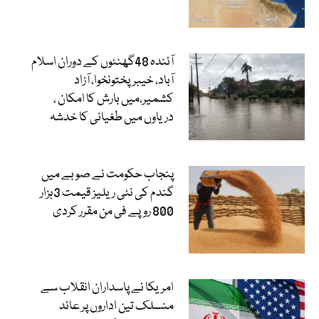
آئندہ 48گھنٹوں کے دوران اسلام
آباد، خیبرپختونخوا، آزاد
کشمیر،میں بارش کا امکان ،
دریاوں میں طغیانی کا خدشہ
پنجاب حکومت نے صوبے میں
گندم کی نئی ریلیز قیمت 3ہزار
800 روپے فی من مقرر کردی
امریکا نے پاسداران انقلاب سے
منسلک تین اداروں پر عائد