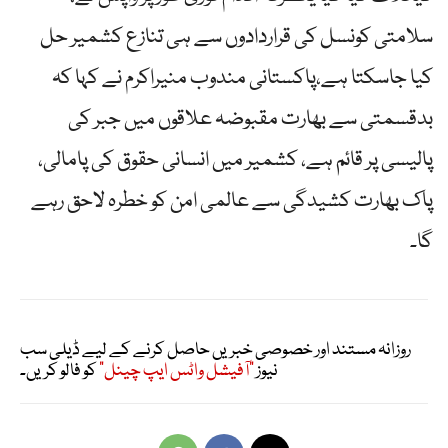
سلامتی کونسل کی قراردادوں سے ہی تنازع کشمیر حل
کیا جاسکتا ہے،پاکستانی مندوب منیراکرم نے کہا کہ
بدقسمتی سے بھارت مقبوضہ علاقوں میں جبر کی
پالیسی پر قائم ہے، کشمیر میں انسانی حقوق کی پامالی،
پاک بھارت کشیدگی سے عالمی امن کو خطرہ لاحق رہے
گا۔
روزانہ مستند اور خصوصی خبریں حاصل کرنے کے لیے ڈیلی سب
نیوز
"آفیشل واٹس ایپ چینل"
کو فالو کریں۔