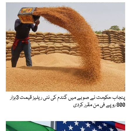
پنجاب حکومت نے صوبے میں گندم کی نئی ریلیز قیمت 3ہزار
800 روپے فی من مقرر کردی