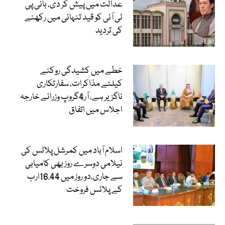
عدالت میں پیش کر دی، بانی پی
ٹی آئی کو قید تنہائی میں رکھنے
کی تردید
خطے میں کشیدگی روکنے
کیلئے مذاکرات، سفارتکاری
ناگزیر ہے، آر4گروپ وزرائے خارجہ
اجلاس میں اتفاق
اسلام آباد میں کمرشل پلاٹس کی
نیلامی دوسرے روز بھی کامیابی
سے جاری،دو روز میں 16.44ارب
کے پلاٹس فروخت