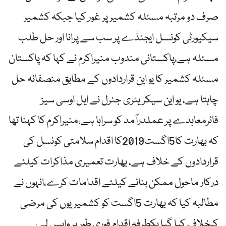
صرف دو مرتبہ مسئلہ کشمیر پر غور کیا جبکہ کشمیر
سیکیورٹی کونسل ایجنڈے پر سب سے پرانا اور حل طلب
مسئلہ ہے،پاکستانی مندوب منیراکرم نے کہا کہ پاکستان
مسئلہ کشمیر کا یو این قراردادوں کے مطابق منصفانہ حل
چاہتا ہے، یو این سیکریٹری جنرل نے ایل اوسی سیز
فائرمعاہدے پر عملدرآمد کو سراہا ہے،منیراکرم کا کہنا تھا
کہ بھارت کا5اگست2019کا اقدام سلامتی کونسل کی
قراردادوں کے خلاف ہے، بھارت تعمیری مذاکرات کیلئے
درکار ماحول ممکن بنانے کیلئے اقدامات کرے،انہوں نے
مطالبہ کیا کہ بھارت 5اگست کو کشمیریوں کی مرضی
کیخلاف کیا گیا یکطرفہ اقدام فوری طور پر واپس لے،