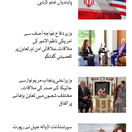
پابندیاں ختم کردیں
وزیر دفاع خواجہ آصف سے
امریکی ناظم الامور کی
ملاقات،علاقائی امن اور تعاون پر
تفصیلی گفتگو
وزیراعلیٰ پنجاب مریم نواز سے
جائیکا کے صدر کی ملاقات،
مختلف شعبوں میں تعاون بڑھانے
پر اتفاق
سپرنٹنڈنٹ اڈیالہ جیل نے رپورٹ