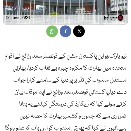
سب نیوز
12 June, 2021
نیویارک،یو این پاکستان مشن کے قونصلر سعد وڑائچ نے اقوام
متحدہ میں بھارت کا مکروہ چہرہ بے نقاب کردیا، بھارتی
مستقل مندوب کی تقریر پر دنیا کے سامنے کرارا جواب
دے دیا،پاکستانی قونصلرسعد وڑائچ نے اپنا موقف بیان
کرتے ہوئے کہا کہ ریکارڈ کی درستگی کیلئے یہ بتانا
ضروری ہے کہ جموں و کشمیر بھارت کا حصہ نہیں
ہے،انہوں نے کہا کہ بھارتی مندوب کو اس بات کا علم ہوگا