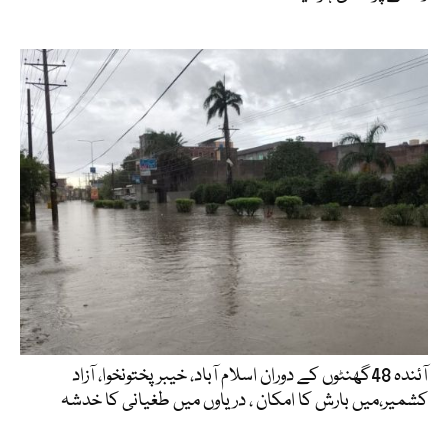
آئندہ 48گھنٹوں کے دوران اسلام آباد، خیبرپختونخوا، آزاد
کشمیر،میں بارش کا امکان ، دریاوں میں طغیانی کا خدشہ