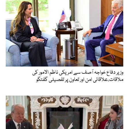
وزیر دفاع خواجہ آصف سے امریکی ناظم الامور کی
ملاقات،علاقائی امن اور تعاون پر تفصیلی گفتگو