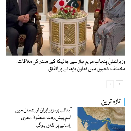
وزیراعلیٰ پنجاب مریم نواز سے جائیکا کے صدر کی ملاقات،
مختلف شعبوں میں تعاون بڑھانے پر اتفاق
تازہ ترین
آبنائے ہرمز پر ایران اور عمان میں
اہم پیش رفت، محفوظ بحری
راستے پر اتفاق ہوگیا