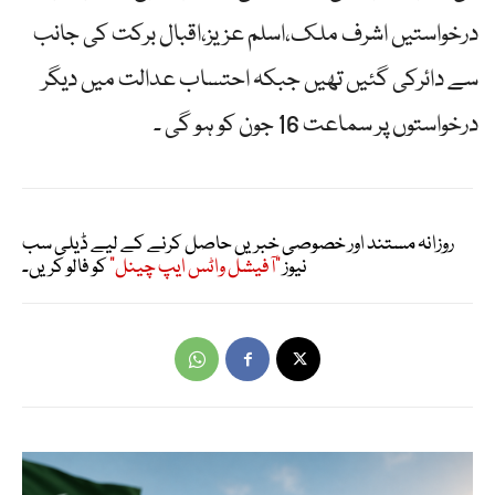
درخواستیں اشرف ملک،اسلم عزیز،اقبال برکت کی جانب
سے دائرکی گئیں تھیں جبکہ احتساب عدالت میں دیگر
درخواستوں پر سماعت 16 جون کو ہو گی ۔
روزانہ مستند اور خصوصی خبریں حاصل کرنے کے لیے ڈیلی سب
نیوز
"آفیشل واٹس ایپ چینل"
کو فالو کریں۔