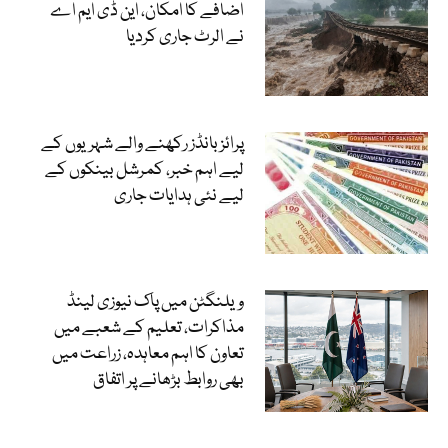
اضافے کا امکان، این ڈی ایم اے
نے الرٹ جاری کردیا
پرائز بانڈز رکھنے والے شہریوں کے
لیے اہم خبر، کمرشل بینکوں کے
لیے نئی ہدایات جاری
ویلنگٹن میں پاک نیوزی لینڈ
مذاکرات، تعلیم کے شعبے میں
تعاون کا اہم معاہدہ، زراعت میں
بھی روابط بڑھانے پر اتفاق