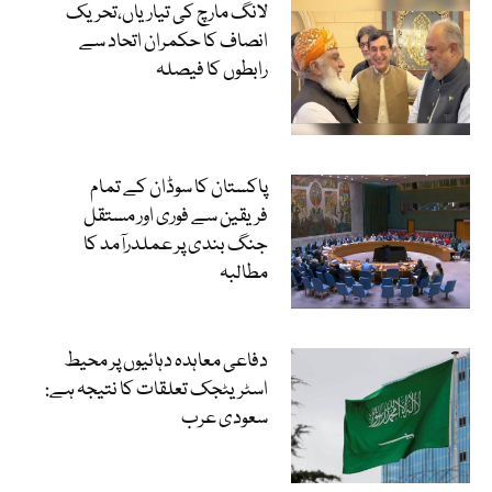
لانگ مارچ کی تیاریاں،تحریک
انصاف کا حکمران اتحاد سے
رابطوں کا فیصلہ
پاکستان کا سوڈان کے تمام
فریقین سے فوری اور مستقل
جنگ بندی پر عملدرآمد کا
مطالبہ
دفاعی معاہدہ دہائیوں پر محیط
اسٹریٹجک تعلقات کا نتیجہ ہے:
سعودی عرب