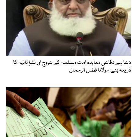
دعا ہے دفاعی معاہدہ امت مسلمہ کے عروج اور نشاِ ثانیہ کا
ذریعہ بنے: مولانا فضل الرحمان