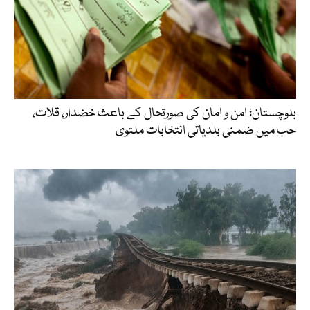
بلوچستان؛ امن و امان کی صورتحال کے باعث خضدار، قلات،
حب میں ضمنی بلدیاتی انتخابات ملتوی