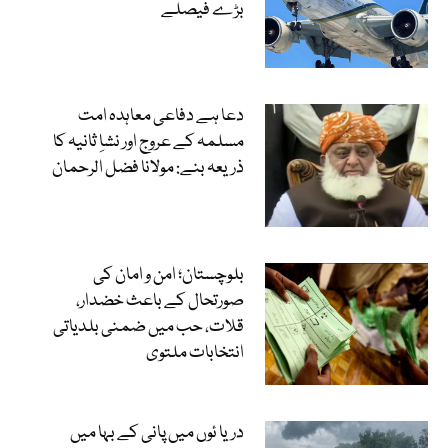
بڑے فیصلے
دعا ہے دفاعی معاہدہ امت
مسلمہ کے عروج اور نشاِ ثانیہ کا
ذریعہ بنے: مولانا فضل الرحمان
بلوچستان؛ امن و امان کی
صورتحال کے باعث خضدار،
قلات، حب میں ضمنی بلدیاتی
انتخابات ملتوی
دریا ئوں میں پانی کے بہا میں