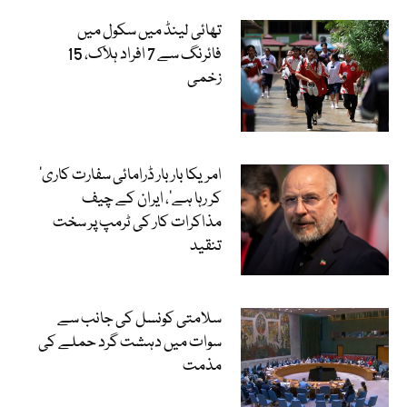
تھائی لینڈ میں سکول میں
فائرنگ سے 7 افراد ہلاک، 15
زخمی
’امریکا بار بار ڈرامائی سفارت کاری
کر رہا ہے‘، ایران کے چیف
مذاکرات کار کی ٹرمپ پر سخت
تنقید
سلامتی کونسل کی جانب سے
سوات میں دہشت گرد حملے کی
مذمت