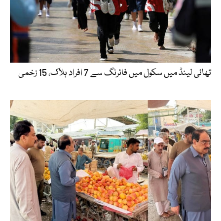
تھائی لینڈ میں سکول میں فائرنگ سے 7 افراد ہلاک، 15 زخمی