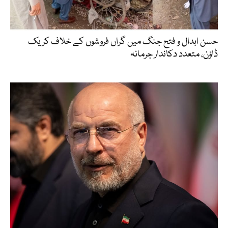
حسن ابدال و فتح جنگ میں گراں فروشوں کے خلاف کریک
ڈاؤن، متعدد دکاندار جرمانہ