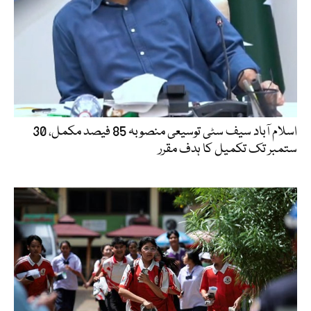
اسلام آباد سیف سٹی توسیعی منصوبہ 85 فیصد مکمل، 30
ستمبر تک تکمیل کا ہدف مقرر