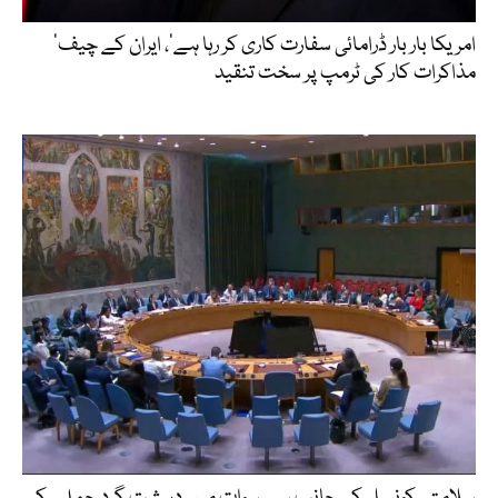
’امریکا بار بار ڈرامائی سفارت کاری کر رہا ہے‘، ایران کے چیف
مذاکرات کار کی ٹرمپ پر سخت تنقید
سلامتی کونسل کی جانب سے سوات میں دہشت گرد حملے کی