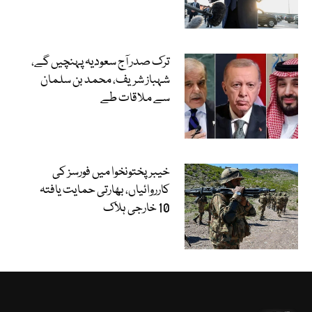
ترک صدر آج سعودیہ پہنچیں گے،
شہباز شریف، محمد بن سلمان
سے ملاقات طے
خیبرپختونخوا میں فورسز کی
کارروائیاں، بھارتی حمایت یافتہ
10 خارجی ہلاک