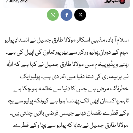
سب نیوز
7 June, 2021
اسلام آ باد، مذہبی اسکالر مولانا طارق جمیل نے انسدادِ پولیو
مہم کے دوران پولیو ورکرز سے بھرپور تعاون کی اپیل کی ہے۔
اپنے ویڈیو پیغام میں مولانا طارق جمیل نے کہا ہے کہ اللہ
نے ہر بیماری کی دعا دنیا میں اتار دی ہے۔ پولیو ایک
خطرناک مرض ہے جس کا دنیا سے خاتمہ ہو چکا ہے
تاہم پاکستان ابھی تک پھنسا ہوا ہے کیونکہ پولیو سے بچا
وکے قطرے نقصان دینے جیسی فرضی باتیں چلتی ہیں۔
مولانا طارق جمیل نے بتایا کہ پولیو سے بچا وکے قطرے