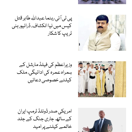
پی ٹی آئی رہنما عبداللہ طاہر قتل
کیس میں نیا انکشاف، ڈرائیور ہنی
ٹریپ کا شکار
وزیراعظم کی فیلڈ مارشل کے
ہمراہ عمرہ کی ادائیگی، ملک
کیلئے خصوصی دعائیں
امریکی صدر ڈونلڈ ٹرمپ ایران
کے ساتھ جاری جنگ کے جلد
خاتمے کیلئے پر امید