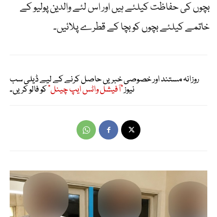
بچوں کی حفاظت کیلئے ہیں اور اس لئے والدین پولیو کے
خاتمے کیلئے بچوں کو بچا کے قطرے پلائیں۔
روزانہ مستند اور خصوصی خبریں حاصل کرنے کے لیے ڈیلی سب
نیوز
"آفیشل واٹس ایپ چینل"
کو فالو کریں۔