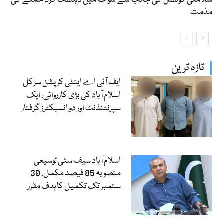
مذمت
تازہ ترین
ایف آئی اے اینٹی کرپشن سرکل
اسلام آباد کی بڑی کارروائی، ایک
سپرنٹنڈنٹ اور دو انسپکٹرز گرفتار
اسلام آباد سیف سٹی توسیعی
منصوبہ 85 فیصد مکمل، 30
ستمبر تک تکمیل کا ہدف مقرر