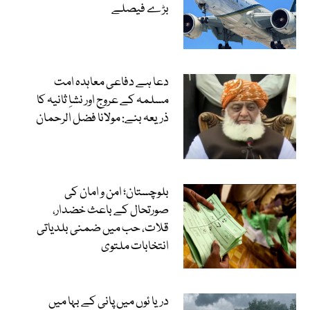
بڑے فیصلے
دعا ہے دفاعی معاہدہ امت
مسلمہ کے عروج اور نشاِ ثانیہ کا
ذریعہ بنے: مولانا فضل الرحمان
بلوچستان؛ امن و امان کی
صورتحال کے باعث خضدار،
قلات، حب میں ضمنی بلدیاتی
انتخابات ملتوی
دریا ئوں میں پانی کے بہا میں