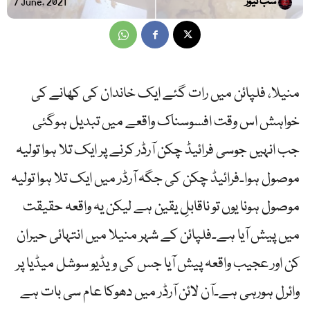
سب نیوز
7 June, 2021
منیلا، فلپائن میں رات گئے ایک خاندان کی کھانے کی
خواہش اس وقت افسوسناک واقعے میں تبدیل ہوگئی
جب انہیں جوسی فرائیڈ چکن آرڈر کرنے پر ایک تلا ہوا تولیہ
موصول ہوا۔فرائیڈ چکن کی جگہ آرڈر میں ایک تلا ہوا تولیہ
موصول ہونا یوں تو ناقابلِ یقین ہے لیکن یہ واقعہ حقیقت
میں پیش آیا ہے۔فلپائن کے شہر منیلا میں انتہائی حیران
کن اور عجیب واقعہ پیش آیا جس کی ویڈیو سوشل میڈیا پر
وائرل ہورہی ہے۔آن لائن آرڈر میں دھوکا عام سی بات ہے