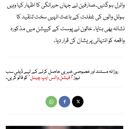
وائرل ہوگئیں۔صارفین نے جہاں حیرانگی کا اظہار کیا وہیں
ہوٹل والوں کی غفلت کے باعث انہیں سخت تنقید کا
نشانہ بھی بنایا۔ خاتون نے پوسٹ کے کیپشن میں مذکورہ
واقعہ کو انتہائی پریشان کن قرار دیا۔
روزانہ مستند اور خصوصی خبریں حاصل کرنے کے لیے ڈیلی سب
نیوز
"آفیشل واٹس ایپ چینل"
کو فالو کریں۔