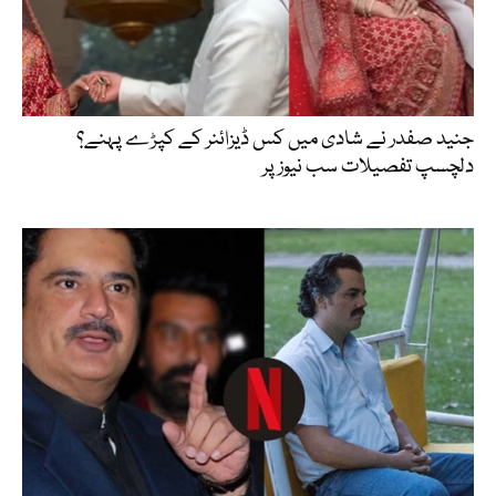
جنید صفدر نے شادی میں کس ڈیزائنر کے کپڑے پہنے؟
دلچسپ تفصیلات سب نیوز پر