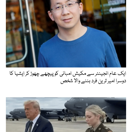
ایک عام انجینئر سے مکیش امبانی کو پیچھے چھوڑ کر ایشیا کا
دوسرا امیر ترین فرد بننے والا شخص