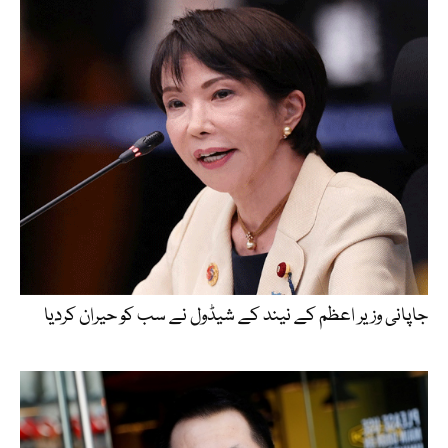
جاپانی وزیر اعظم کے نیند کے شیڈول نے سب کو حیران کردیا