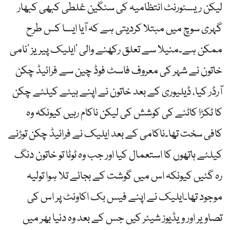
لیکن ریسٹورنٹ انتظامیہ کی سنگین غلطی کبھی کبھار
گہری سوچ میں مبتلا کردیتی ہے کہ آیا ایسا کس طرح
ممکن ہے۔منیلا سے تعلق رکھنے والی ‘ایلیک پیریز ‘نامی
خاتون نے شہر کی معروف فاسٹ فوڈ چین سے فرائیڈ چکن
آرڈر کیا، ڈیلیوری کے بعد خاتون نے اپنے بیٹے کیلئے چکن
کا ٹکڑا کاٹنے کی کوشش کی لیکن ناکام رہیں کیونکہ وہ
کافی سخت تھا۔ناکامی کے بعد ایلیک نے فرائیڈ چکن توڑنے
کیلئے ہاتھوں کا استعمال کیا اور جب وہ ٹوٹا تو خاتون دنگ
رہ گئیں کیونکہ اس میں گوشت کے بجائے تلا ہوا تولیہ
موجود تھا۔ایلیک نے اپنے فیس بک اکاونٹ پر اس کی
تصاویر اور ویڈیوز شیئر کیں جس کے بعد وہ دنیا بھر میں