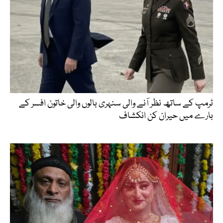
ٹرمپ کے ساتھ نظر آنے والی سنہری بالوں والی خاتون افسر کے
بارے میں حیران کن انکشاف