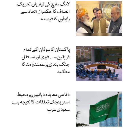
لانگ مارچ کی تیاریاں،تحریک
انصاف کا حکمران اتحاد سے
رابطوں کا فیصلہ
پاکستان کا سوڈان کے تمام
فریقین سے فوری اور مستقل
جنگ بندی پر عملدرآمد کا
مطالبہ
دفاعی معاہدہ دہائیوں پر محیط
اسٹریٹجک تعلقات کا نتیجہ ہے:
سعودی عرب