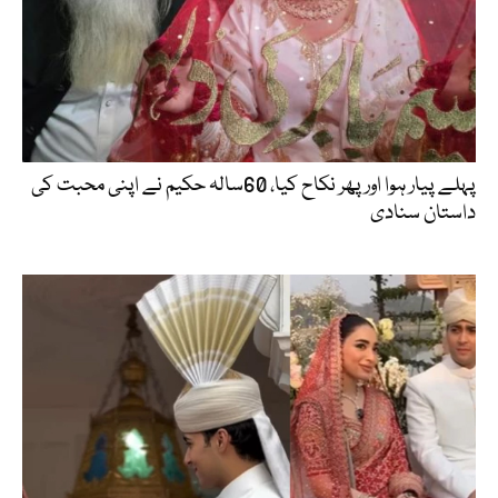
پہلے پیار ہوا اور پھر نکاح کیا، 60سالہ حکیم نے اپنی محبت کی
داستان سنادی