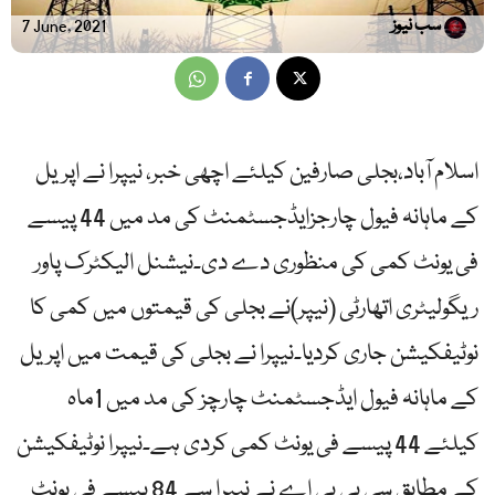
سب نیوز
7 June, 2021
اسلام آباد،بجلی صارفین کیلئے اچھی خبر، نیپرا نے اپریل
کے ماہانہ فیول چارجزایڈجسٹمنٹ کی مد میں 44 پیسے
فی یونٹ کمی کی منظوری دے دی۔نیشنل الیکٹرک پاور
ریگولیٹری اتھارٹی (نیپر)نے بجلی کی قیمتوں میں کمی کا
نوٹیفکیشن جاری کردیا۔نیپرا نے بجلی کی قیمت میں اپریل
کے ماہانہ فیول ایڈجسٹمنٹ چارچز کی مد میں 1ماہ
کیلئے 44 پیسے فی یونٹ کمی کردی ہے۔نیپرا نوٹیفکیشن
کے مطابق سی پی پی اے نے نیپرا سے 84 پیسے فی یونٹ