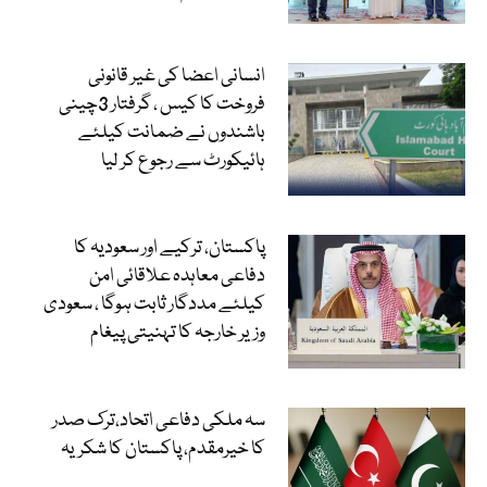
انسانی اعضا کی غیر قانونی
فروخت کا کیس ، گرفتار 3چینی
باشندوں نے ضمانت کیلئے
ہائیکورٹ سے رجوع کر لیا
پاکستان، ترکیے اور سعودیہ کا
دفاعی معاہدہ علاقائی امن
کیلئے مددگار ثابت ہوگا ، سعودی
وزیر خارجہ کا تہنیتی پیغام
سہ ملکی دفاعی اتحاد،ترک صدر
کا خیرمقدم، پاکستان کا شکریہ