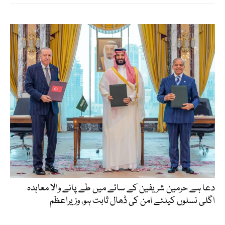
دعا ہے حرمین شریفین کے سائے میں طے پانے والا معاہدہ
اگلی نسلوں کیلئے امن کی ڈھال ثابت ہو، وزیراعظم