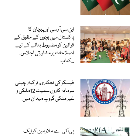
این سی آر سی اور پہچان کا
پاکستان میں بچوں کے حقوق کے
قوانین کو مضبوط بنانے کے لیے
اصلاحات پر مشاورتی اجلاس،
کتاب...
فیسکو کی نجکاری، ترکیہ، چینی
سرمایہ کاروں سمیت 12ملکی و
غیر ملکی گروپ میدان میں
پی آئی اے ملازمین کو ایک