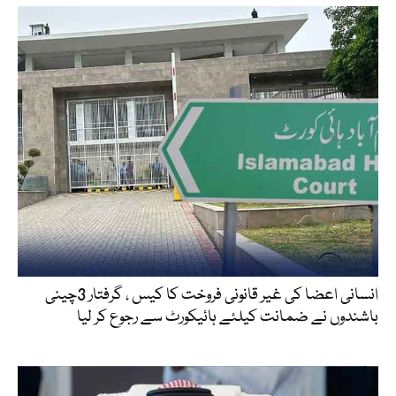
انسانی اعضا کی غیر قانونی فروخت کا کیس ، گرفتار 3چینی
باشندوں نے ضمانت کیلئے ہائیکورٹ سے رجوع کر لیا