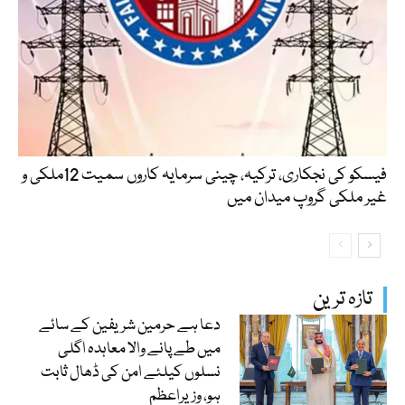
فیسکو کی نجکاری، ترکیہ، چینی سرمایہ کاروں سمیت 12ملکی و
غیر ملکی گروپ میدان میں
تازہ ترین
دعا ہے حرمین شریفین کے سائے
میں طے پانے والا معاہدہ اگلی
نسلوں کیلئے امن کی ڈھال ثابت
ہو، وزیراعظم