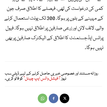
کمی کی درخواست کی تھی، فیصلے کا اطلاق صرف جون
کے مہینے کے بلوں پر ہوگا، 300 تک یونٹ استعمال کرنے
والے، لائف لائن اور زرعی صارفین پر اطلاق نہیں ہوگا، فیول
پرائس ایڈجسٹمنٹ کا اطلاق کے الیکٹرک صارفین پر بھی
نہیں ہوگا۔
روزانہ مستند اور خصوصی خبریں حاصل کرنے کے لیے ڈیلی سب
نیوز
"آفیشل واٹس ایپ چینل"
کو فالو کریں۔