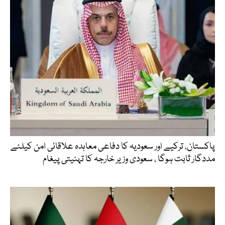
پاکستان، ترکیے اور سعودیہ کا دفاعی معاہدہ علاقائی امن کیلئے
مددگار ثابت ہوگا ، سعودی وزیر خارجہ کا تہنیتی پیغام