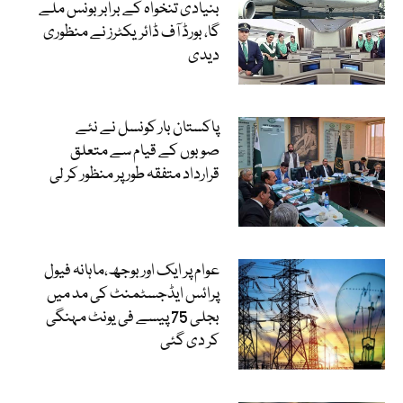
بنیادی تنخواہ کے برابر بونس ملے
گا، بورڈ آف ڈائریکٹرز نے منظوری
دیدی
پاکستان بار کونسل نے نئے
صوبوں کے قیام سے متعلق
قرارداد متفقہ طور پر منظور کر لی
عوام پر ایک اور بوجھ،ماہانہ فیول
پرائس ایڈجسٹمنٹ کی مد میں
بجلی 75 پیسے فی یونٹ مہنگی
کر دی گئی