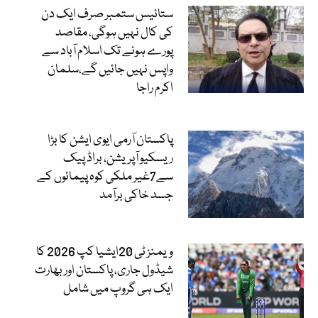
ستائیس ستمبر صرف ایک دن
کی کال نہیں ہوگی، مقاصد
پورے ہونے تک اسلام آباد سے
واپس نہیں جائیں گے،سلمان
اکرم راجا
پاکستان آرمی ایوی ایشن کا بڑا
ریسکیو آپریشن، براڈ پیک
سے7غیر ملکی کوہ پیمائوں کے
جسد خاکی برآمد
ویمنز ٹی 20ایشیا کپ 2026 کا
شیڈول جاری، پاکستان اور بھارت
ایک ہی گروپ میں شامل