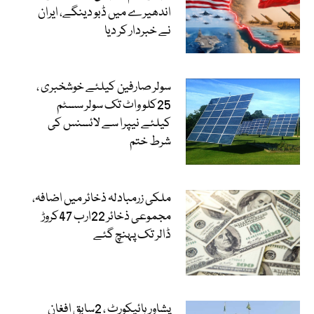
اندھیرے میں ڈبو دینگے، ایران
نے خبردار کر دیا
سولر صارفین کیلئے خوشخبری ،
25کلو واٹ تک سولر سسٹم
کیلئے نیپرا سے لائسنس کی
شرط ختم
ملکی زرمبادلہ ذخائر میں اضافہ،
مجموعی ذخائر 22ارب 47کروڑ
ڈالر تک پہنچ گئے
پشاور ہائیکورٹ ، 2سابق افغان