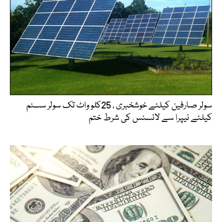
سولر صارفین کیلئے خوشخبری ، 25کلو واٹ تک سولر سسٹم
کیلئے نیپرا سے لائسنس کی شرط ختم