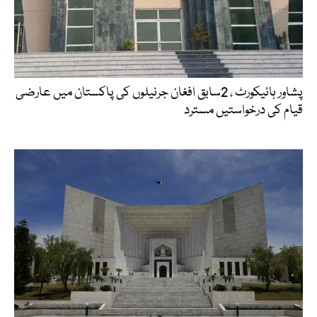
پشاور ہائیکورٹ ، 2سابق افغان جرنیلوں کی پاکستان میں عارضی
قیام کی درخواستیں مسترد