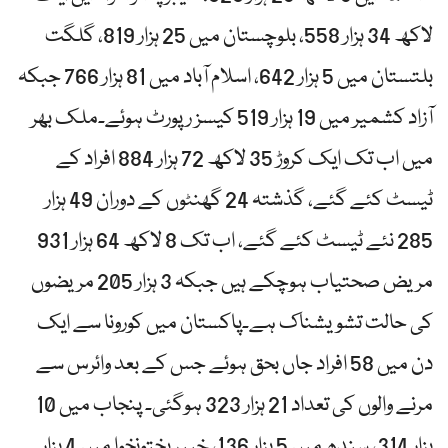
لاکھ 34 ہزار 558، بلوچستان میں 25 ہزار 819، گلگت
بلتستان میں 5 ہزار 642، اسلام آباد میں 81 ہزار 766 جبکہ
آزاد کشمیر میں 19 ہزار 519 کیسز رپورٹ ہوئے۔ملک بھر
میں اب تک ایک کروڑ 35 لاکھ 72 ہزار 884 افراد کے
ٹیسٹ کئے گئے، گذشتہ 24 گھنٹوں کے دوران 49 ہزار
285 نئے ٹیسٹ کئے گئے، اب تک 8 لاکھ 64 ہزار 931
مریض صحتیاب ہوچکے ہیں جبکہ 3 ہزار 205 مریضوں
کی حالت تشویشناک ہے۔پاکستان میں کورونا سے ایک
دن میں 58 افراد جاں بحق ہوئے جس کے بعد وائرس سے
مرنے والوں کی تعداد 21 ہزار 323 ہوگئی۔ پنجاب میں 10
ہزار 314، سندھ میں 5 ہزار 136، خیبر پختونخوا میں 4 ہزار