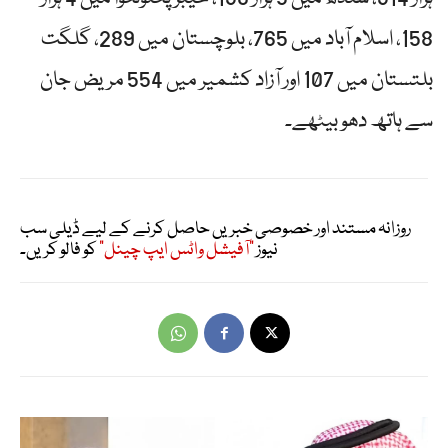
158، اسلام آباد میں 765، بلوچستان میں 289، گلگت
بلتستان میں 107 اور آزاد کشمیر میں 554 مریض جان
سے ہاتھ دھو بیٹھے۔
روزانہ مستند اور خصوصی خبریں حاصل کرنے کے لیے ڈیلی سب
نیوز
"آفیشل واٹس ایپ چینل"
کو فالو کریں۔