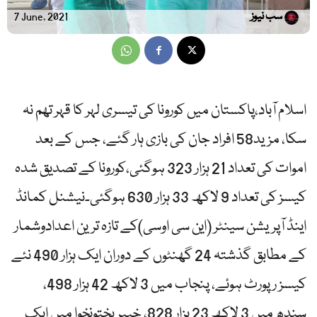
سب نیوز
7 June, 2021
اسلام آباد،پاکستان میں کورونا کی تیسری لہر کا قہر تھم نہ
سکا، مزید58 افراد جان کی بازی ہار گئے، جس کے بعد
اموات کی تعداد 21 ہزار 323 ہوگئی،کورونا کے تصدیق شدہ
کیسز کی تعداد 9 لاکھ 33 ہزار 630 ہوگئی۔نیشنل کمانڈ
اینڈ آپریشن سینٹر (این سی اوسی)کے تازہ ترین اعدادوشمار
کے مطابق گذشتہ 24 گھنٹوں کے دوران ایک ہزار 490 نئے
کیسز رپورٹ ہوئے، پنجاب میں 3 لاکھ 42 ہزار 498،
سندھ میں 3 لاکھ 23 ہزار 828، خیبر پختونخوا میں ایک