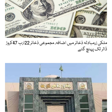
ملکی زرمبادلہ ذخائر میں اضافہ، مجموعی ذخائر 22ارب 47کروڑ
ڈالر تک پہنچ گئے