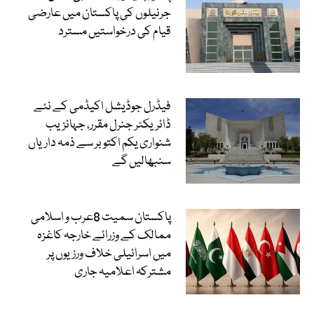
جرنیلوں کی پاکستان میں عارضی
قیام کی درخواستیں مسترد
فیڈرل جوڈیشل اکیڈمی کے نئے
ڈائریکٹر جنرل مقرر، جہانزیب
شنواری یکم اکتوبر سے ذمہ داریاں
سنبھالیں گے
پاکستان سمیت 8عرب و اسلامی
ممالک کے وزرائے خارجہ کاغزہ
میں اسرائیلی خلاف ورزیوں پر
مشترکہ اعلامیہ جاری