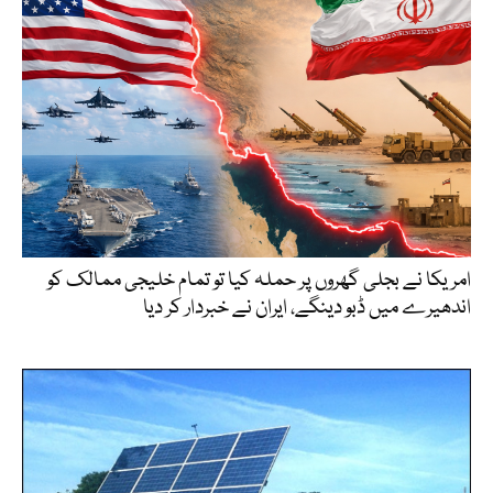
امریکا نے بجلی گھروں پر حملہ کیا تو تمام خلیجی ممالک کو
اندھیرے میں ڈبو دینگے، ایران نے خبردار کر دیا