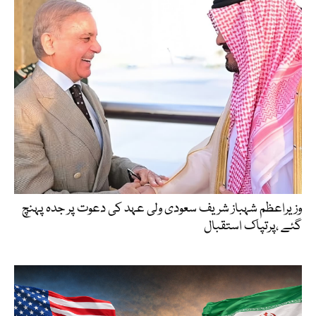
وزیراعظم شہباز شریف سعودی ولی عہد کی دعوت پر جدہ پہنچ
گئے ،پرتپاک استقبال