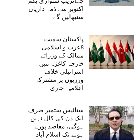
جہانزیب شنواری یکم
اکتوبر سے ذمہ داریاں
سنبھالیں گے
پاکستان سمیت
8عرب و اسلامی
ممالک کے وزرائے
خارجہ کاغزہ میں
اسرائیلی خلاف
ورزیوں پر مشترکہ
اعلامیہ جاری
ستائیس ستمبر صرف
ایک دن کی کال نہیں
ہوگی، مقاصد پورے
ہونے تک اسلام آباد