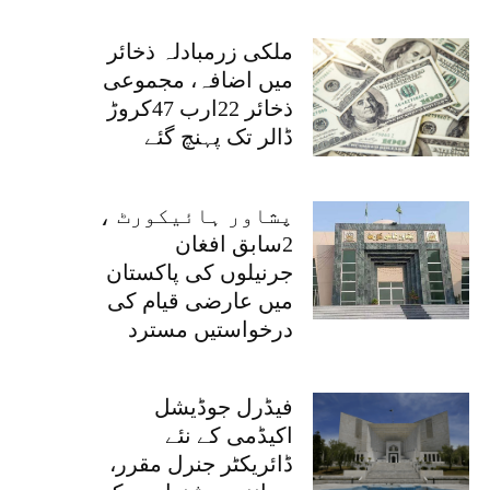
ملکی زرمبادلہ ذخائر
میں اضافہ، مجموعی
ذخائر 22ارب 47کروڑ
ڈالر تک پہنچ گئے
پشاور ہائیکورٹ ،
2سابق افغان
جرنیلوں کی پاکستان
میں عارضی قیام کی
درخواستیں مسترد
فیڈرل جوڈیشل
اکیڈمی کے نئے
ڈائریکٹر جنرل مقرر،