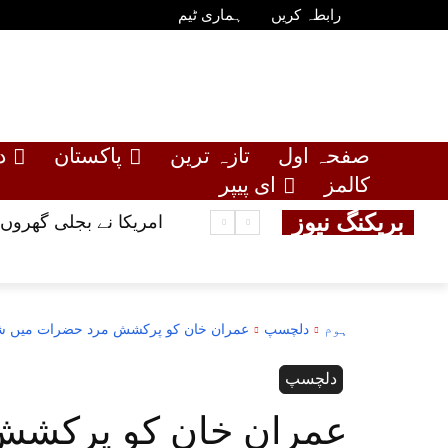
رابطہ کریں
ہماری ٹیم
صفحہ اول
تازہ ترین
پاکستان
د
کالمز
ای پیپر
بریکنگ نیوز
امریکا نے بجلی گھروں پ
ہوم
دلچسپ
عمران خان کو پرکشش مرد حضرات میں شامل 
دلچسپ
عمران خان کو پرکشش