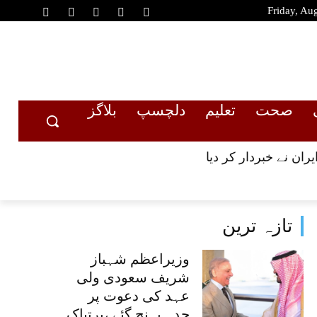
Friday, Au
صحت
تعلیم
دلچسپ
بلاگز
ران نے خبردار کر دیا
تازہ ترین
وزیراعظم شہباز
شریف سعودی ولی
عہد کی دعوت پر
جدہ پہنچ گئے ،پرتپاک