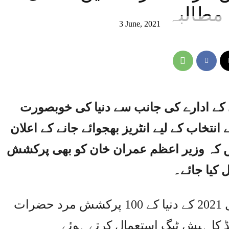
 مطالبہ
3 June, 2021
 کے ادارے کی جانب سے دنیا کی خوبصورت
تخاب کے لیے انٹریز بھجوائے جانے کے اعلان
یں کہ وزیر اعظم عمران خان کو بھی پرکشش
یا جائے۔
پاکستان میں 3 جون کو ٹوئٹر پر سال 2021 کے دنیا کے 100 پرکشش مرد حضرات
نڈ کا ہیش ٹیگ استعمال کرتے ہوئے