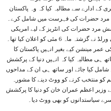
ی کے ادارے سے مطالبہ کیا کہ وہ پاکستان
کشش مرد حضرات کی فہرست میں شامل کرے۔
ش مرد حضرات کی انٹریز کے لیے امریکی
پلاسٹک سرجری کے ادارے ٹاپ بیوٹی ورلڈ نے گزشتہ ماہ 6 مئی کو اعلان کیا تھا۔
کی عمر مینشن کیے بغیر انہیں پاکستان کا
تھ ہی مطالبہ کیا کہ انہیں دنیا کے پرکشش
مل کیا جائے اور ساتھ ہی ان کے مداحوں
 کو منتخب کرنے کو ووٹ دینے کا مشورہ
 نے وزیر اعظم عمران خان کو دنیا کا پرکشش
وسرے سیاستدانوں کو بھی ووٹ دیا۔