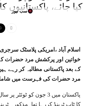
کیا جائے، پاکستانیوں کا
سب نیوز
اسلام آباد ،امریکی پلاسٹک سرجری
خواتین اور پرکشش مرد حضرات کے ان
کے بعد پاکستانی مطالبہ کر رہے ہ
مرد حضرات کی فہرست میں شامل ک
کا ٹاپ ٹرینڈ کررہا تھا۔مذکورہ ٹری