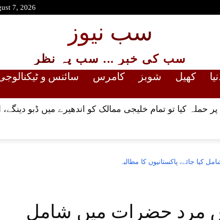
gust 7, 2026
سب نیوز
سب کی خبر ... سب پہ نظر
نیا
کھیل
شوبز
کامرس
سائنس و ٹیکنالوجی
ر حملہ کیا تو تمام خلیجی ممالک کو اندھیرے میں ڈبو دینگے، ای
کیا جائے، پاکستانیوں کا مطالبہ
 مرد حضرات میں شامل