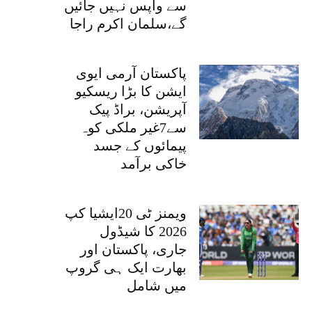
سے واپس نہیں جائیں
گے،سلمان اکرم راجا
پاکستان آرمی ایوی
ایشن کا بڑا ریسکیو
آپریشن، براڈ پیک
سے7غیر ملکی کوہ
پیمائوں کے جسد
خاکی برآمد
ویمنز ٹی 20ایشیا کپ
2026 کا شیڈول
جاری، پاکستان اور
بھارت ایک ہی گروپ
میں شامل