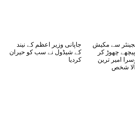
نجینئر سے مکیش
جاپانی وزیر اعظم کے نیند
پیچھے چھوڑ کر
کے شیڈول نے سب کو حیران
وسرا امیر ترین
کردیا
والا شخص