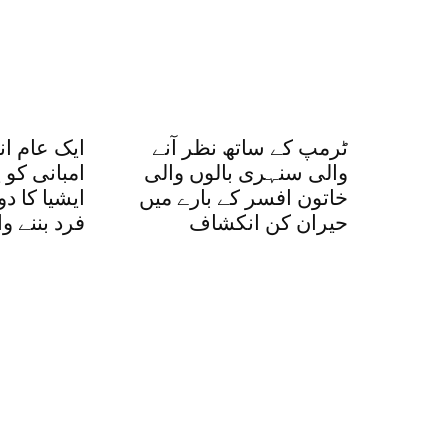
ٹرمپ کے ساتھ نظر آنے
ایک عام ا
والی سنہری بالوں والی
امبانی کو 
خاتون افسر کے بارے میں
ایشیا کا د
حیران کن انکشاف
فرد بننے 