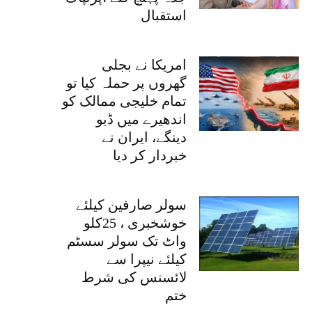
استقبال
امریکا نے بجلی
گھروں پر حملہ کیا تو
تمام خلیجی ممالک کو
اندھیرے میں ڈبو
دینگے، ایران نے
خبردار کر دیا
سولر صارفین کیلئے
خوشخبری ، 25کلو
واٹ تک سولر سسٹم
کیلئے نیپرا سے
لائسنس کی شرط
ختم