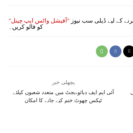
نے کے لیے ڈیلی سب نیوز
"آفیشل واٹس ایپ چینل"
کو فالو کریں۔
پچھلی خبر
ی
آئی ایم ایف دبائو،بجٹ میں متعدد شعبوں کیلئے
ٹیکس چھوٹ ختم کیے جانے کا امکان