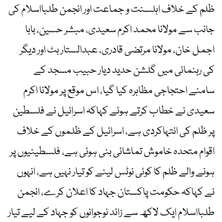
ظلم کے خلاف اہلسنت و جماعت اور انجمن طلبااسلام کی
جانب سے مولانا محمد اکرم سعیدی، مبشر حسین، بابا
اجمل خان، مولانا مرتضی قادری، عبدالستار بٹ اور دیگر
کی رہنمائی میں گلشن حدید دیار حبیب مسجد کے
سامنے احتجاجی مظاہرہ کیا گیا، اس موقع پر مولانا اکرم
سعیدی نے خطاب کرتے ہوئے کہاکہ اسرائیل نے فلسطین
پر ظلم کی انتہاکردی ہے، اسرائیل کے ظلموں کے خلاف
اقوام متحدہ خاموش تماشائی بنی ہوئی ہے، فلسطینیوں پر
ہونے والے ظلم کا کوئی نوٹس لینے کو تیار نہیں ہے، انہوں
نے کہاکہ حکومت پاکستان جہاد کا اعلان کرے، انجمن
طلبااسلام ایک لاکھ سے زائد نوجوانوں کو جہاد کے لیے تیار