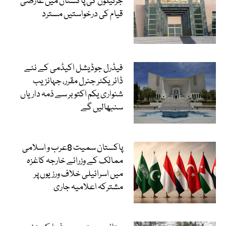
جرنیلوں کی پاکستان میں عارضی
قیام کی درخواستیں مسترد
فیڈرل جوڈیشل اکیڈمی کے نئے
ڈائریکٹر جنرل مقرر، جہانزیب
شنواری یکم اکتوبر سے ذمہ داریاں
سنبھالیں گے
پاکستان سمیت 8عرب و اسلامی
ممالک کے وزرائے خارجہ کاغزہ
میں اسرائیلی خلاف ورزیوں پر
مشترکہ اعلامیہ جاری