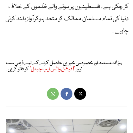
کر چکی ہے، فلسطینیوں پر ہونے والے ظلموں کے خلاف
دنیا کی تمام مسلمان ممالک کو متحد ہوکر آواز بلند کرنی
چاہیے ۔
روزانہ مستند اور خصوصی خبریں حاصل کرنے کے لیے ڈیلی سب
نیوز
"آفیشل واٹس ایپ چینل"
کو فالو کریں۔