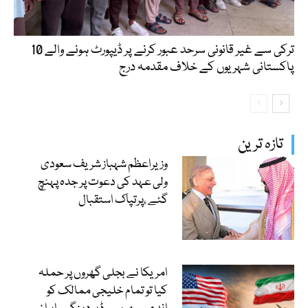
ترکی سے غیر قانونی سرحد عبور کرنے پر ڈیپورٹ ہونے والے 10
پاکستانی شہریوں کے خلاف مقدمہ درج
تازہ ترین
وزیراعظم شہباز شریف سعودی
ولی عہد کی دعوت پر جدہ پہنچ
گئے ،پرتپاک استقبال
امریکا نے بجلی گھروں پر حملہ
کیا تو تمام خلیجی ممالک کو