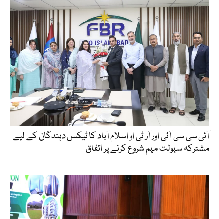
آئی سی سی آئی اور آر ٹی او اسلام آباد کا ٹیکس دہندگان کے لیے
مشترکہ سہولت مہم شروع کرنے پر اتفاق