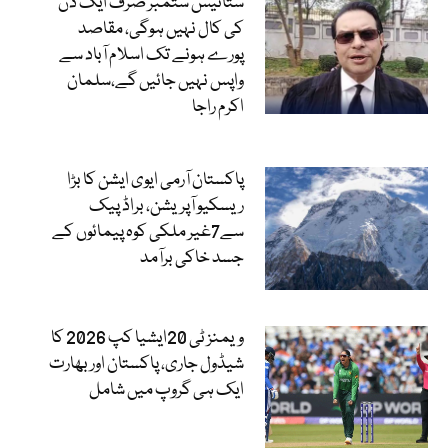
ستائیس ستمبر صرف ایک دن
کی کال نہیں ہوگی، مقاصد
پورے ہونے تک اسلام آباد سے
واپس نہیں جائیں گے،سلمان
اکرم راجا
پاکستان آرمی ایوی ایشن کا بڑا
ریسکیو آپریشن، براڈ پیک
سے7غیر ملکی کوہ پیمائوں کے
جسد خاکی برآمد
ویمنز ٹی 20ایشیا کپ 2026 کا
شیڈول جاری، پاکستان اور بھارت
ایک ہی گروپ میں شامل