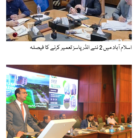
اسلام آباد میں 2 نئے انڈر پاسز تعمیر کرنے کا فیصلہ