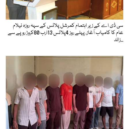
سی ڈی اے کے زیر اہتمام کمرشل پلاٹس کے سہہ روزہ نیلام
عام کا کامیاب آغاز، پہلے روز 4پلاٹس 13ارب 80کروڑ روپے سے
زائد...