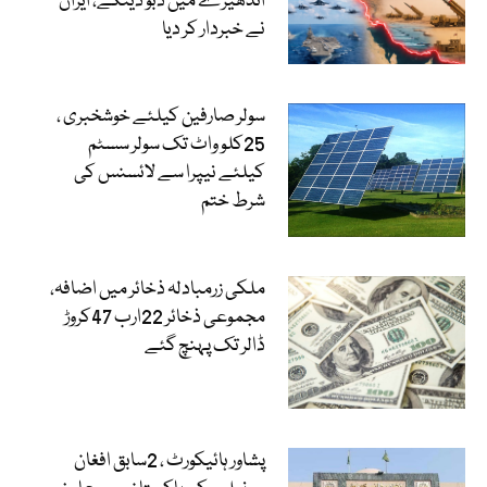
اندھیرے میں ڈبو دینگے، ایران
نے خبردار کر دیا
سولر صارفین کیلئے خوشخبری ،
25کلو واٹ تک سولر سسٹم
کیلئے نیپرا سے لائسنس کی
شرط ختم
ملکی زرمبادلہ ذخائر میں اضافہ،
مجموعی ذخائر 22ارب 47کروڑ
ڈالر تک پہنچ گئے
پشاور ہائیکورٹ ، 2سابق افغان