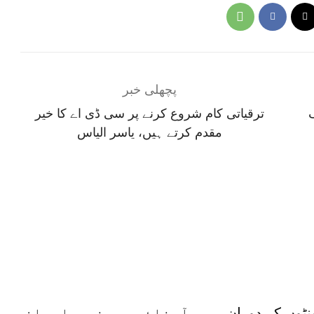
پچھلی خبر
ترقیاتی کام شروع کرنے پر سی ڈی اے کا خیر
مقدم کرتے ہیں، یاسر الیاس
دہ 48گھنٹوں کے دوران
آبنائے ہرمز پر ایران