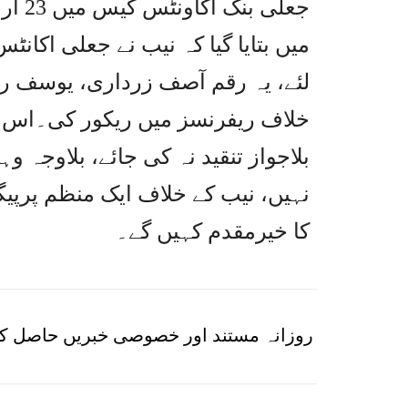
جعلی 
لئے، یہ رقم آصف زرداری، یوسف رض
خلاف ریفرنسز میں ریکور کی۔اس موق
بلاجواز تنقید نہ کی جائے، بلاوجہ و
نہیں، نیب کے خلاف ایک منظم پرپیگن
کا خیرمقدم کہیں گے۔
روزانہ مستند اور خصوصی خبریں حاصل کر