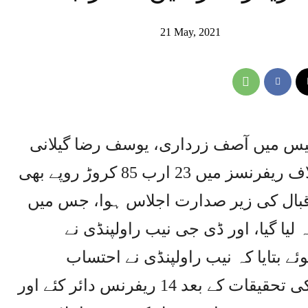
21 May, 2021
 کیس میں آصف زرداری، یوسف رضا گیلانی
اور حسین لوائی سمیت دیگر کے خلاف ریفرنسز میں 23 ارب 85 کروڑ روپے بھی
اقبال کی زیر صدارت اجلاس ہوا، جس میں
لیا گیا، اور ڈی جی نیب راولپنڈی نے
ے بتایا کہ نیب راولپنڈی نے احتساب
عدالتوں میں جعلی اکاونٹس کیسز کی تحقیقات کے بعد 14 ریفرنس دائر کئے اور