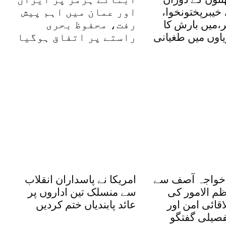
 خیبرپختونخوا،
اور عمان میں اہم پیش
ر،میں بارش کا
رفت، محفوظ بحری
یاوں میں طغیانی
راستے پر اتفاق ہوگیا
 خواجہ آصف سے
امریکا نے پاسداران انقلاب
ظم الامور کی
سے منسلک تین اداروں پر
قائی امن اور
عائد پابندیاں ختم کردیں
فصیلی گفتگو