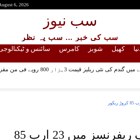
August 6, 2026
سب نیوز
سب کی خبر ... سب پہ نظر
نیا
کھیل
شوبز
کامرس
سائنس و ٹیکنالوجی
نئی ریلیز قیمت 3ہزار 800 روپے فی من مقرر کردی
زرداری ، گیلانی کیخلاف ریفرنسز میں 23 ارب 85