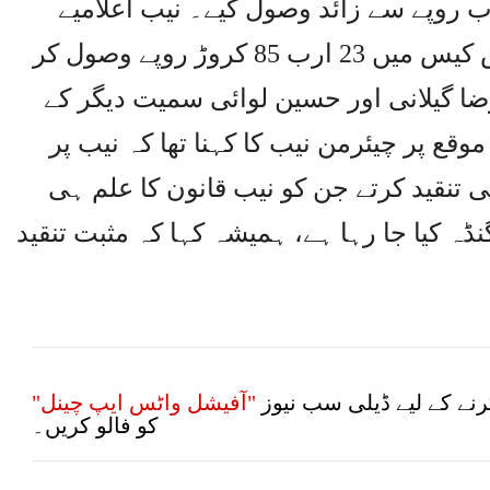
بنک اکاونٹس کیس میں 23 ارب روپے سے زائد وصول کیے۔ نیب اعلامیے
میں بتایا گیا کہ نیب نے جعلی اکانٹس کیس میں 23 ارب 85 کروڑ روپے وصول کر
ا گیلانی اور حسین لوائی سمیت دیگر کے
ع پر چیئرمن نیب کا کہنا تھا کہ نیب پر
ہی تنقید کرتے جن کو نیب قانون کا علم ہی
ڈہ کیا جا رہا ہے، ہمیشہ کہا کہ مثبت تنقید
نے کے لیے ڈیلی سب نیوز
"آفیشل واٹس ایپ چینل"
کو فالو کریں۔