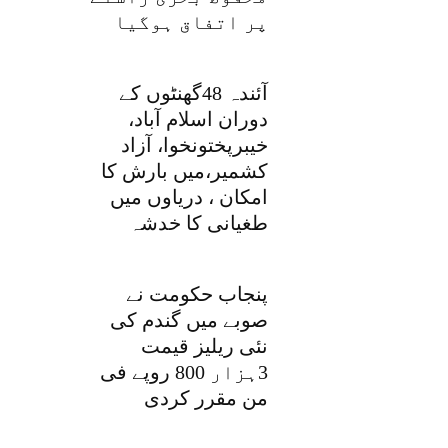
پر اتفاق ہوگیا
آئندہ 48گھنٹوں کے
دوران اسلام آباد،
خیبرپختونخوا، آزاد
کشمیر،میں بارش کا
امکان ، دریاوں میں
طغیانی کا خدشہ
پنجاب حکومت نے
صوبے میں گندم کی
نئی ریلیز قیمت
3ہزار 800 روپے فی
من مقرر کردی