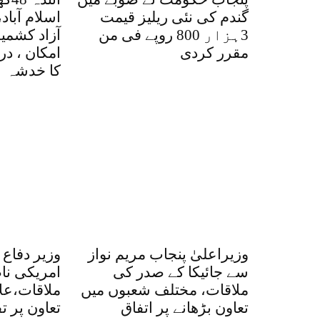
گندم کی نئی ریلیز قیمت
اسلام آباد،
3ہزار 800 روپے فی من
آزاد کشمی
مقرر کردی
امکان ، در
کا خدشہ
وزیراعلیٰ پنجاب مریم نواز
وزیر دفاع
سے جائیکا کے صدر کی
امریکی نا
ملاقات، مختلف شعبوں میں
ملاقات،علا
تعاون بڑھانے پر اتفاق
تعاون پر ت