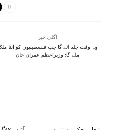
اگلی خبر
وہ وقت جلد آئے گا جب فلسطینیوں کو اپنا ملک
ملے گا: وزیراعظم عمران خان
پنجاب حکومت نے صوبے میں
آئن