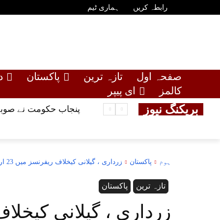
رابطہ کریں
ہماری ٹیم
صفحہ اول
تازہ ترین
پاکستان
د
کالمز
ای پیپر
بریکنگ نیوز
پنجاب حکومت نے صوبے میں گندم کی 
ہوم
پاکستان
زرداری ، گیلانی کیخلاف ریفرنسز میں 23 ارب 85 کروڑ ریکور
تازہ ترین
پاکستان