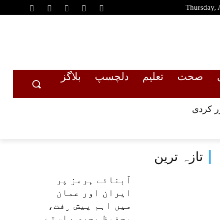
Thursday, 
صحت
تعلیم
دلچسپ
بلاگز
تازہ ترین
آبنائے ہرمز پر
ایران اور عمان
میں اہم پیش رفت،
محفوظ بحری راستے