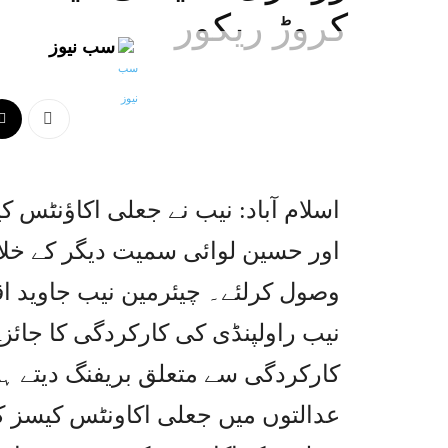
کروڑ ریکور
سب نیوز
اسلام آباد: نیب نے جعلی اکاؤنٹس
وصول کرلئے۔ چیئرمین نیب جاوید 
نیب راولپنڈی کی کارکردگی کا جائزہ 
کارکردگی سے متعلق بریفنگ دیتے ہوئ