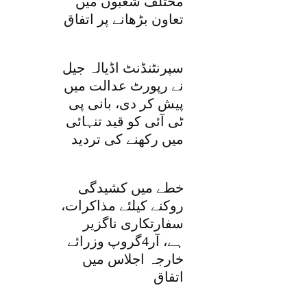
مختلف شعبوں میں
تعاون بڑھانے پر اتفاق
سپرنٹنڈنٹ اڈیالہ جیل
نے رپورٹ عدالت میں
پیش کر دی، بانی پی
ٹی آئی کو قید تنہائی
میں رکھنے کی تردید
خطے میں کشیدگی
روکنے کیلئے مذاکرات،
سفارتکاری ناگزیر
ہے، آر4گروپ وزرائے
خارجہ اجلاس میں
اتفاق