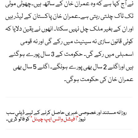
نے آج کہا ہے کہ وہ عمران خان کے ساتھ ہیں۔چھوٹی موٹی
ٹک ٹاک چلتی رہتی ہے۔عمران خان پاکستان کے لیڈر ہیں
اور ان کے بغیر ملک چل نہیں سکتا۔ انھوں نے یقین دلایا کہ
کوئی قانون سازی نہ سینیٹ میں رکے گی اور نہ قومی
اسمبلی میں رکے گی۔ حکومت کے 3 سال پورے ہوگئے
ہیں اوراگلے 2 سال بھی پورے ہونگے۔ اگلے 5 سال بھی
عمران خان کی حکومت ہوگی۔
روزانہ مستند اور خصوصی خبریں حاصل کرنے کے لیے ڈیلی سب
نیوز
"آفیشل واٹس ایپ چینل"
کو فالو کریں۔