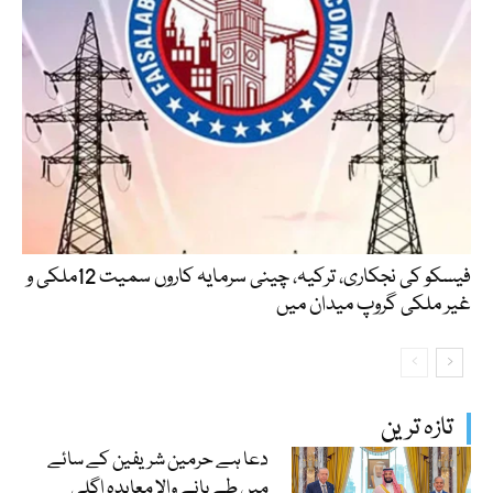
فیسکو کی نجکاری، ترکیہ، چینی سرمایہ کاروں سمیت 12ملکی و
غیر ملکی گروپ میدان میں
تازہ ترین
دعا ہے حرمین شریفین کے سائے
میں طے پانے والا معاہدہ اگلی