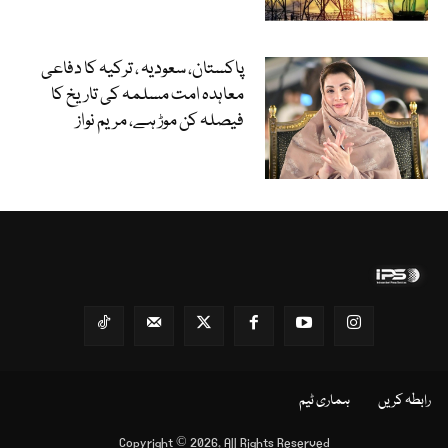
پاکستان، سعودیہ ، ترکیہ کا دفاعی
معاہدہ امت مسلمہ کی تاریخ کا
فیصلہ کن موڑ ہے، مریم نواز
رابطہ کریں
ہماری ٹیم
Copyright © 2026, All Rights Reserved