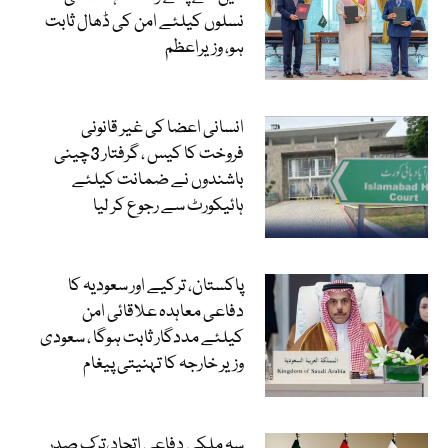
نسلوں کیلئے امن کی ڈھال ثابت
ہو، وزیراعظم
انسانی اعضا کی غیر قانونی
فروخت کا کیس ، گرفتار 3چینی
باشندوں نے ضمانت کیلئے
ہائیکورٹ سے رجوع کر لیا
پاکستان، ترکیے اور سعودیہ کا
دفاعی معاہدہ علاقائی امن
کیلئے مددگار ثابت ہوگا ، سعودی
وزیر خارجہ کا تہنیتی پیغام
سہ ملکی دفاعی اتحاد،ترک صدر