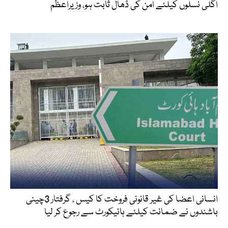
اگلی نسلوں کیلئے امن کی ڈھال ثابت ہو، وزیراعظم
انسانی اعضا کی غیر قانونی فروخت کا کیس ، گرفتار 3چینی
باشندوں نے ضمانت کیلئے ہائیکورٹ سے رجوع کر لیا