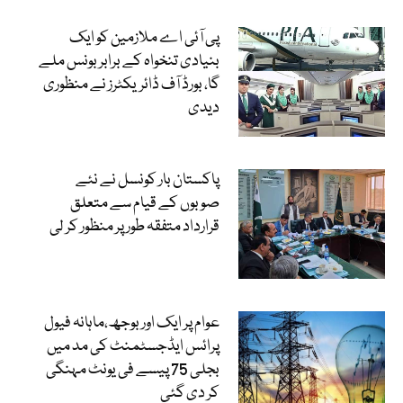
پی آئی اے ملازمین کو ایک
بنیادی تنخواہ کے برابر بونس ملے
گا، بورڈ آف ڈائریکٹرز نے منظوری
دیدی
پاکستان بار کونسل نے نئے
صوبوں کے قیام سے متعلق
قرارداد متفقہ طور پر منظور کر لی
عوام پر ایک اور بوجھ،ماہانہ فیول
پرائس ایڈجسٹمنٹ کی مد میں
بجلی 75 پیسے فی یونٹ مہنگی
کر دی گئی