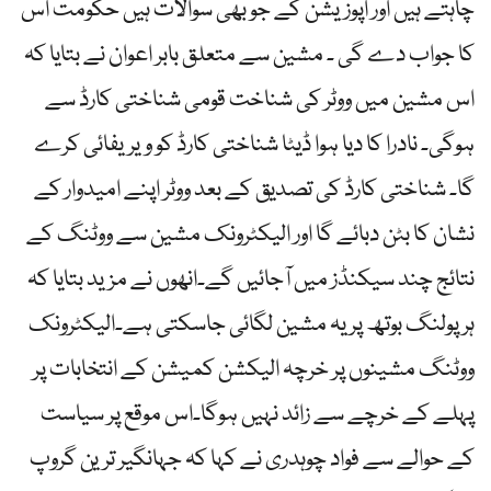
چاہتے ہیں اور اپوزیشن کے جو بھی سوالات ہیں حکومت اس
کا جواب دے گی ۔ مشین سے متعلق بابر اعوان نے بتایا کہ
اس مشین میں ووٹر کی شناخت قومی شناختی کارڈ سے
ہوگی۔ نادرا کا دیا ہوا ڈیٹا شناختی کارڈ کو ویریفائی کرے
گا۔ شناختی کارڈ کی تصدیق کے بعد ووٹر اپنے امیدوار کے
نشان کا بٹن دبائے گا اور الیکٹرونک مشین سے ووٹنگ کے
نتائج چند سیکنڈز میں آجائیں گے۔انھوں نے مزید بتایا کہ
ہر پولنگ بوتھ پر یہ مشین لگائی جاسکتی ہے۔الیکٹرونک
ووٹنگ مشینوں پر خرچہ الیکشن کمیشن کے انتخابات پر
پہلے کے خرچے سے زائد نہیں ہوگا۔اس موقع پر سیاست
کے حوالے سے فواد چوہدری نے کہا کہ جہانگیر ترین گروپ