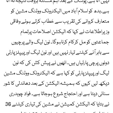
نہیں آتا ہے، پولنگ کے بعد اہم مسئلہ بروقت نتیجہ نہ آنا
ہے۔بدھ کو اسلام آباد میں الیکٹرونک ووٹنگ مشین کو
متعارف کروانے کی تقریب سے خطاب کرتے ہوئے وفاقی
وزیراطلاعات نے کہا کہ الیکشن اصلاحات پرتمام
جماعتوں کو مل کرکام کرناہوگا۔ نون لیگ والے پرچیوں
سے باہر آنے کیلئے تیار نہیں ہیں اور نون لیگ اور پیپلز پارٹی
دونوں پرچی پارٹیاں ہیں۔ انھوں نے پیش کش کی کہ نون
لیگ اور پیپلز پارٹی کو کہا ہے کہ الیکٹرونک ووٹنگ مشین
دیکھ لیں کیوں کہ ہمیشہ الیکشن کے بعد دھاندلی کا شور
سنائی دیتا ہے اور احتجاج شروع ہوجاتا ہے۔ فواد چوہدری
نے بتایا کہ الیکشن کمیشن نے مشین کی تیاری کیلئے 36