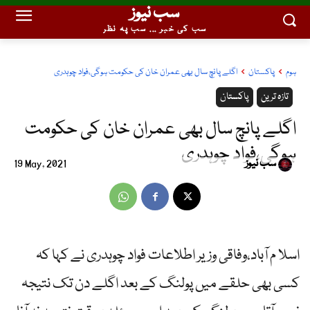
سب نیوز
سب کی خبر ... سب پہ نظر
ہوم
پاکستان
اگلے پانچ سال بھی عمران خان کی حکومت ہوگی،فواد چوہدری
تازہ ترین
پاکستان
اگلے پانچ سال بھی عمران خان کی حکومت
ہوگی،فواد چوہدری
سب نیوز
19 May, 2021
اسلا م آباد،وفاقی وزیر اطلاعات فواد چوہدری نے کہا کہ
کسی بھی حلقے میں پولنگ کے بعد اگلے دن تک نتیجہ