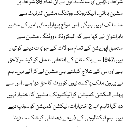
شرائط رکھیں اور سائنسدانوں نے ان تمام 36 شرائط پر
مشین بنائی۔ الیکٹرونک ووٹنگ مشین انٹرنیٹ سے
منسلک نہیں ہوگی۔اس موقع پر پارلیمانی امور کے مشیر
بابراعوان نے کہا ہے کہ الیکڑونک ووٹنگ مشین سے
متعلق اپوزیشن کے تمام سوالات کے جوابات دینے کو تیار
ہیں،1947 سے پاکستان کے انتخابی عمل کو کینسر لاحق
ہے اور اس کے علاج کیلئے ہی مشین لے کر آئے ہیں۔ ہم
نے بیرون ملک پاکستانیوں کو ووٹ کا حق دیا ہے۔ اس سے
پہلے الیکشن کمیشن کو الیکٹرونک مشین کا اختیار نہیں
دیا گیا تاہم اب 2اختیارات الیکشن کمیشن کو سونپ دیے
ہیں۔ ہم ٹیکنالوجی کے ذریعے دھاندلی کو شکست دینا