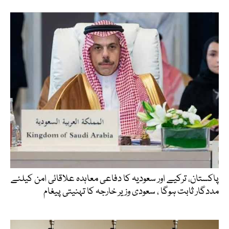
پاکستان، ترکیے اور سعودیہ کا دفاعی معاہدہ علاقائی امن کیلئے
مددگار ثابت ہوگا ، سعودی وزیر خارجہ کا تہنیتی پیغام