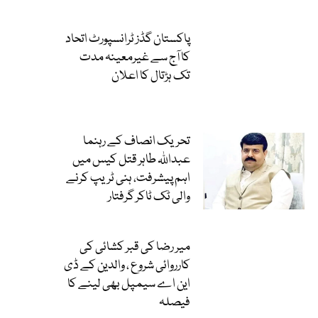
پاکستان گڈز ٹرانسپورٹ اتحاد
کا آج سے غیرمعینہ مدت
تک ہڑتال کا اعلان
تحریک انصاف کے رہنما
عبداللہ طاہر قتل کیس میں
اہم پیشرفت، ہنی ٹریپ کرنے
والی ٹک ٹاکر گرفتار
میر رضا کی قبر کشائی کی
کارروائی شروع ، والدین کے ڈی
این اے سیمپل بھی لینے کا
فیصلہ