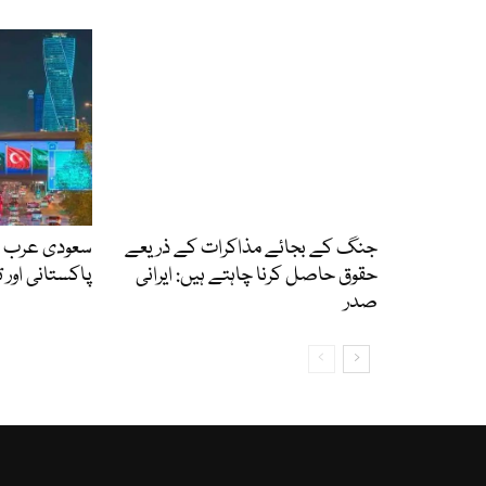
جنگ کے بجائے مذاکرات کے ذریعے
سعودی عرب ک
حقوق حاصل کرنا چاہتے ہیں: ایرانی
پاکستانی اور
صدر