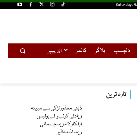
Saturday, A
دلچسپ
بلاگز
کالمز
ای پیپر
تازہ ترین
ذہنی معذور لڑکی سے مبینہ
زیادتی کرنے والے پولیس
اہلکارکا مزید جسمانی
ریمانڈ منظور