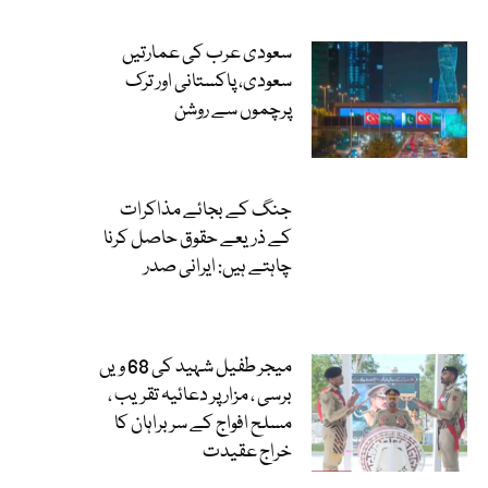
سعودی عرب کی عمارتیں
سعودی، پاکستانی اور ترک
پرچموں سے روشن
جنگ کے بجائے مذاکرات
کے ذریعے حقوق حاصل کرنا
چاہتے ہیں: ایرانی صدر
میجر طفیل شہید کی 68 ویں
برسی ، مزار پر دعائیہ تقریب ،
مسلح افواج کے سربراہان کا
خراج عقیدت