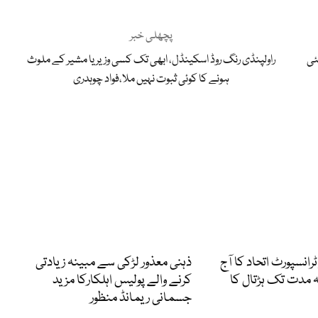
پچھلی خبر
ئی
راولپنڈی رنگ روڈ اسکینڈل، ابھی تک کسی وزیر یا مشیر کے ملوث
ہونے کا کوئی ثبوت نہیں ملا،فواد چوہدری
رانسپورٹ اتحاد کا آج
ذہنی معذور لڑکی سے مبینہ زیادتی
 مدت تک ہڑتال کا
کرنے والے پولیس اہلکارکا مزید
جسمانی ریمانڈ منظور