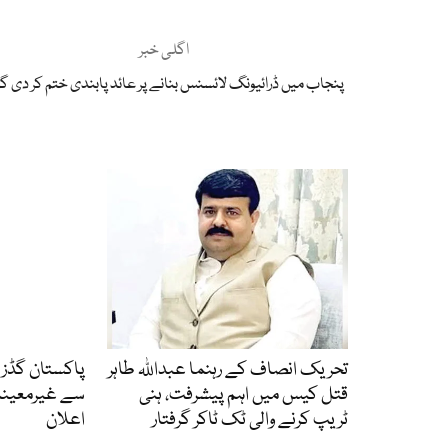
اگلی خبر
پنجاب میں ڈرائیونگ لائسنس بنانے پر عائد پابندی ختم کر دی گ
تحریک انصاف کے رہنما عبداللہ طاہر
پاکستان گڈز ٹ
قتل کیس میں اہم پیشرفت، ہنی
سے غیرمعینہ
ٹریپ کرنے والی ٹک ٹاکر گرفتار
اعلان