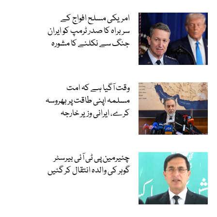
امریکی مسلح افواج کے
سربراہ کا صدر ٹرمپ کو ایران
جنگ سے نکلنے کا مشورہ
وقت آگیا ہے کہ امت
مسلمہ اپنی طاقت پر بھروسہ
کرے، ایرانی وزیر خارجہ
چئیرمین پی ٹی آئی بیرسٹر
گوہر کی والدہ انتقال کر گئیں