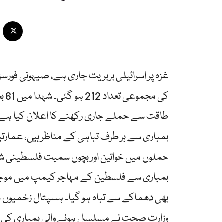
طاقت سے حملے جاری رکھنے کا اعلان کیا ہے۔غ
بمباری سے ہر طرف تباہی کے مناظر ہیں، عمارت
حملوں میں خواتین اور بچوں سمیت فلسطینی شہی
بمباری سے فلسطین کے مہاجر کیمپ میں موجود 
بھی دھماکے سے تباہ ہو گیا۔ ہسپتال زخمیوں 
وزارت صحت نے مسلسل ہونے والی بمباری کی و