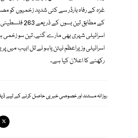
غزہ کے رفاہ بارڈر سے کئی شدید زخمیوں کو مص
کے مطابق تین ب
اسرائیلی شہری بھی مارے گئے، تین سو زخمی ہوئے
اسرائیلی وزیراعظم نیتن یاہو نے تل ابیب میں 
رکھنے کا اعلان کیا ہے۔
روزانہ مستند اور خصوصی خبریں حاصل کرنے کے لیے ڈیل