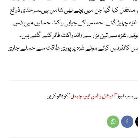
ر منتقل کیا گیا جن میں بچے بھی شامل ہیں۔سرحدی ذرائع
سوں کے ذریعے 263 فلسطینی غزہ چھوڑ گئے۔ حماس کے جوابی راکٹ حملوں میں دس
، غزہ سے تین ہزار سے زائد راکٹ فائر کئے گئے ہیں۔
پریس کانفرنس کرتے ہوئے غزہ پر پوری طاقت سے حملے جاری
ی سب نیوز
"آفیشل واٹس ایپ چینل"
کو فالو کریں۔