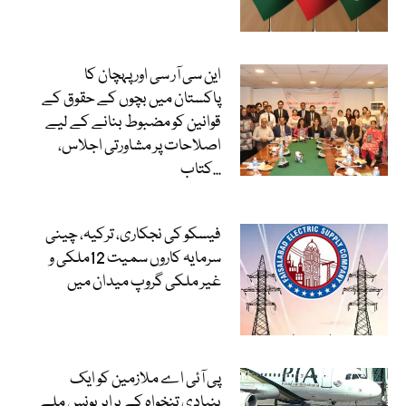
این سی آر سی اور پہچان کا
پاکستان میں بچوں کے حقوق کے
قوانین کو مضبوط بنانے کے لیے
اصلاحات پر مشاورتی اجلاس،
کتاب...
فیسکو کی نجکاری، ترکیہ، چینی
سرمایہ کاروں سمیت 12ملکی و
غیر ملکی گروپ میدان میں
پی آئی اے ملازمین کو ایک
بنیادی تنخواہ کے برابر بونس ملے