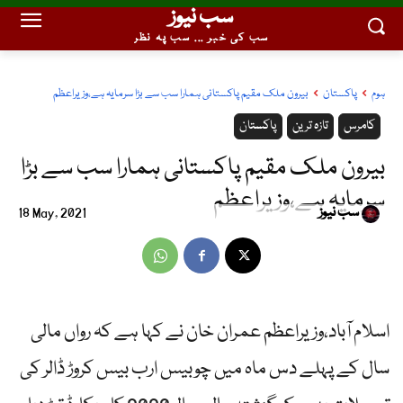
سب نیوز
سب کی خبر ... سب پہ نظر
ہوم
پاکستان
بیرون ملک مقیم پاکستانی ہمارا سب سے بڑا سرمایہ ہے،وزیراعظم
کامرس
تازہ ترین
پاکستان
بیرون ملک مقیم پاکستانی ہمارا سب سے بڑا
سرمایہ ہے،وزیراعظم
سب نیوز
18 May, 2021
اسلام آباد،وزیراعظم عمران خان نے کہا ہے کہ رواں مالی
سال کے پہلے دس ماہ میں چوبیس ارب بیس کروڑ ڈالر کی