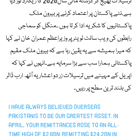
ترسیلات بھیج کر گزشتہ مالی سال2020 کا ریکارڈ توڑ دیا
ہے،نئے پاکستان پر اعتماد کرنے پر بیرون ملک
پاکستانیوں کا شکریہ ادا کر تا ہوں ۔منگل کو سماجی
رابطوں کی ویب سائٹ ٹویٹر پر وزیراعظم عمران خان نے کہا
کہ میرا ہمیشہ سے یہ یقین رہا ہے کہ بیرون ملک مقیم
پاکستانی ہمارا سب سے بڑا سرمایہ ہے۔انہوں نے کہا کہ
اپریل کے مہینے میں ترسیلات زر دو اعشاریہ آٹھ ارب ڈالر
کی بلند ترین سطح پر رہیں۔
I HAVE ALWAYS BELIEVED OVERSEAS
PAKISTANIS TO BE OUR GREATEST ASSET. IN
APRIL, YOUR REMITTANCES ROSE TO AN ALL-
TIME HIGH OF $2.8BN. REMITTING $24.2BN IN