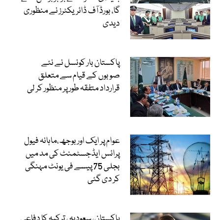
گا، بورڈ آف ڈائریکٹرز نے منظوری
دیدی
پاکستان بار کونسل نے نئے
صوبوں کے قیام سے متعلق
قرارداد متفقہ طور پر منظور کر لی
عوام پر ایک اور بوجھ،ماہانہ فیول
پرائس ایڈجسٹمنٹ کی مد میں
بجلی 75 پیسے فی یونٹ مہنگی
کر دی گئی
پاکستان، سعودیہ ، ترکیہ کا دفاعی