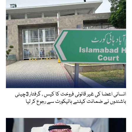
انسانی اعضا کی غیر قانونی فروخت کا کیس ، گرفتار 3چینی
باشندوں نے ضمانت کیلئے ہائیکورٹ سے رجوع کر لیا