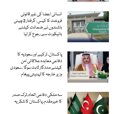
انسانی اعضا کی غیر قانونی
فروخت کا کیس ، گرفتار 3چینی
باشندوں نے ضمانت کیلئے
ہائیکورٹ سے رجوع کر لیا
پاکستان، ترکیے اور سعودیہ کا
دفاعی معاہدہ علاقائی امن
کیلئے مددگار ثابت ہوگا ، سعودی
وزیر خارجہ کا تہنیتی پیغام
سہ ملکی دفاعی اتحاد،ترک صدر
کا خیرمقدم، پاکستان کا شکریہ