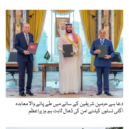
دعا ہے حرمین شریفین کے سائے میں طے پانے والا معاہدہ
اگلی نسلوں کیلئے امن کی ڈھال ثابت ہو، وزیراعظم