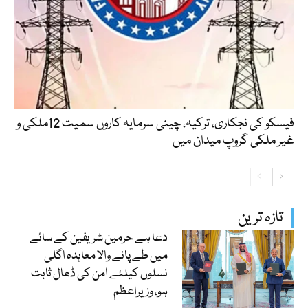
فیسکو کی نجکاری، ترکیہ، چینی سرمایہ کاروں سمیت 12ملکی و
غیر ملکی گروپ میدان میں
تازہ ترین
دعا ہے حرمین شریفین کے سائے
میں طے پانے والا معاہدہ اگلی
نسلوں کیلئے امن کی ڈھال ثابت
ہو، وزیراعظم