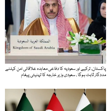
پاکستان، ترکیے اور سعودیہ کا دفاعی معاہدہ علاقائی امن کیلئے
مددگار ثابت ہوگا ، سعودی وزیر خارجہ کا تہنیتی پیغام