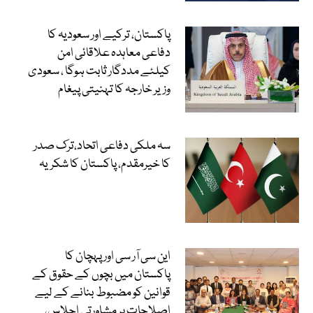
پاکستان، ترکیے اور سعودیہ کا
دفاعی معاہدہ علاقائی امن
کیلئے مددگار ثابت ہوگا ، سعودی
وزیر خارجہ کا تہنیتی پیغام
سہ ملکی دفاعی اتحاد،ترک صدر
کا خیرمقدم، پاکستان کا شکریہ
این سی آر سی اور پہچان کا
پاکستان میں بچوں کے حقوق کے
قوانین کو مضبوط بنانے کے لیے
اصلاحات پر مشاورتی اجلاس،