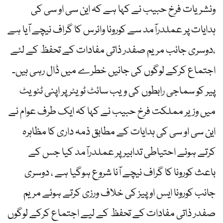
ونشریات فرخ حبیب نے کہا ہے کہ این سی او سی کی
ہدایات پر عملدرآمد سے کورونا وائرس کا گراف نیچے آیا ہے
،دوسری جانب مریم صفدر ذاتی مفادات کے تحفظ کے لئے
اجتماع کرکے لوگوں کی جانیں خطرے میں ڈال رہی ہیں۔
پیر کو سماجی رابطوں کی ویب سائٹ ٹویٹر پر اپنی ٹٹویٹ
میں وزیر مملکت فرخ حبیب نے کہا کہ ایک طرف عوام نے
این سی او سی کی ہدایات کے مطابق ذمہ داری کا مظاہرہ
کرتے ہوئے احتیاطی تدابیر پر عملدرآمد کیا جس کے
باعث کورونا کا گراف نیچے آنا شروع ہوگیا ہے ، دوسری
جانب کورونا ایس او پیز کی خلاف ورزی کرتے ہوئے مریم
صفدر ذاتی مفادات کے تحفظ کے لیے اجتماع کرکے لوگوں