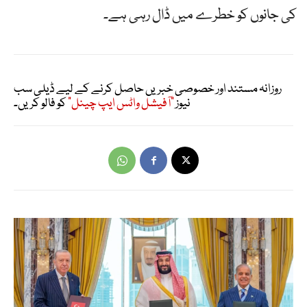
کی جانوں کو خطرے میں ڈال رہی ہے۔
روزانہ مستند اور خصوصی خبریں حاصل کرنے کے لیے ڈیلی سب
نیوز
"آفیشل واٹس ایپ چینل"
کو فالو کریں۔