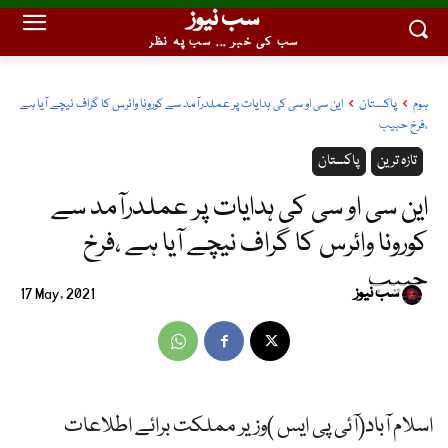
سب نیوز
سب کی خبر ... سب پہ نظر
ہوم
پاکستان
این سی او سی کی ہدایات پر عملدرآمد سے کورونا وائرس کا گراف نیچے آیا ہے
،فرخ حبیب
تازہ ترین
پاکستان
این سی او سی کی ہدایات پر عملدرآمد سے
کورونا وائرس کا گراف نیچے آیا ہے ،فرخ
حبیب
سب نیوز
17 May, 2021
اسلام آباد(آئی پی ایس )وزیر مملکت برائے اطلاعات