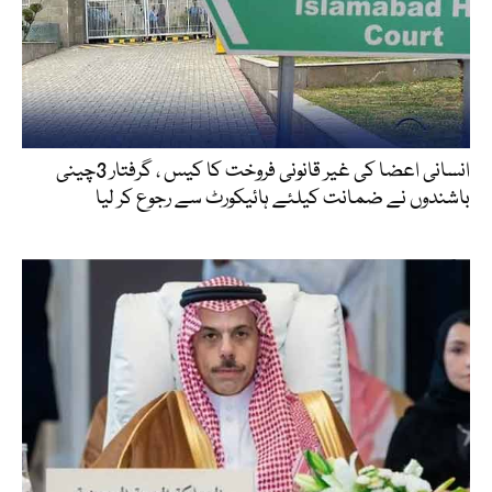
انسانی اعضا کی غیر قانونی فروخت کا کیس ، گرفتار 3چینی
باشندوں نے ضمانت کیلئے ہائیکورٹ سے رجوع کر لیا