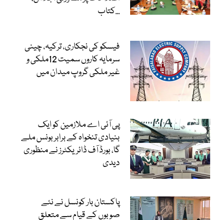
کتاب...
فیسکو کی نجکاری، ترکیہ، چینی
سرمایہ کاروں سمیت 12ملکی و
غیر ملکی گروپ میدان میں
پی آئی اے ملازمین کو ایک
بنیادی تنخواہ کے برابر بونس ملے
گا، بورڈ آف ڈائریکٹرز نے منظوری
دیدی
پاکستان بار کونسل نے نئے
صوبوں کے قیام سے متعلق