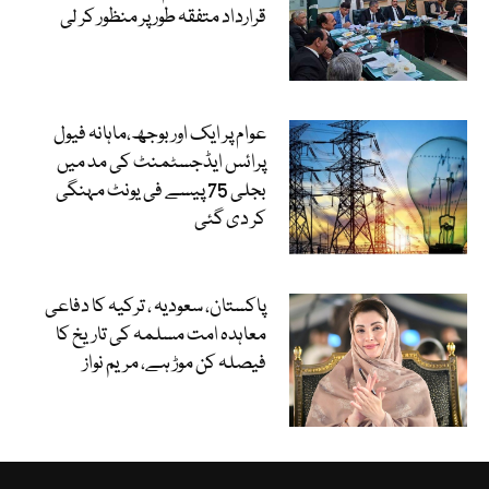
قرارداد متفقہ طور پر منظور کر لی
عوام پر ایک اور بوجھ،ماہانہ فیول
پرائس ایڈجسٹمنٹ کی مد میں
بجلی 75 پیسے فی یونٹ مہنگی
کر دی گئی
پاکستان، سعودیہ ، ترکیہ کا دفاعی
معاہدہ امت مسلمہ کی تاریخ کا
فیصلہ کن موڑ ہے، مریم نواز