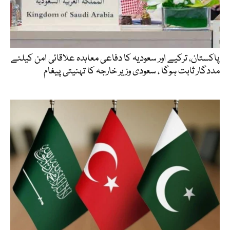
پاکستان، ترکیے اور سعودیہ کا دفاعی معاہدہ علاقائی امن کیلئے
مددگار ثابت ہوگا ، سعودی وزیر خارجہ کا تہنیتی پیغام