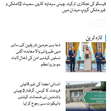
فیسکو کی نجکاری، ترکیہ، چینی سرمایہ کاروں سمیت 12ملکی و
غیر ملکی گروپ میدان میں
تازہ ترین
دعا ہے حرمین شریفین کے سائے
میں طے پانے والا معاہدہ اگلی
نسلوں کیلئے امن کی ڈھال ثابت
ہو، وزیراعظم
انسانی اعضا کی غیر قانونی
فروخت کا کیس ، گرفتار 3چینی
باشندوں نے ضمانت کیلئے
ہائیکورٹ سے رجوع کر لیا