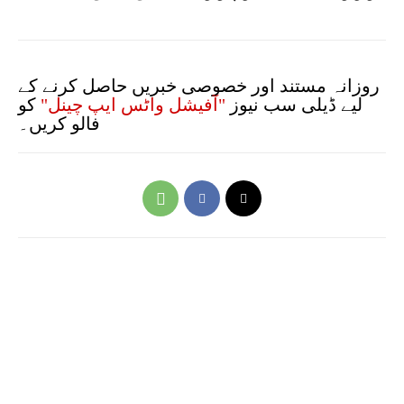
روزانہ مستند اور خصوصی خبریں حاصل کرنے کے
لیے ڈیلی سب نیوز
"آفیشل واٹس ایپ چینل"
کو
فالو کریں۔