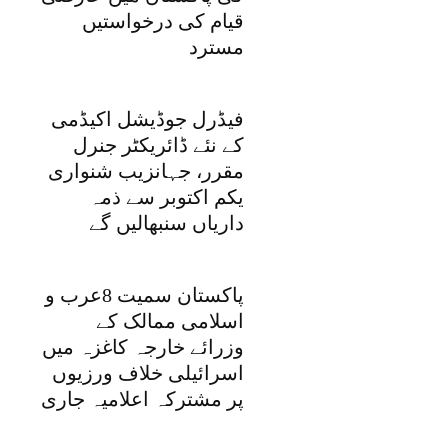
قیام کی درخواستیں
مسترد
فیڈرل جوڈیشل اکیڈمی
کے نئے ڈائریکٹر جنرل
مقرر، جہانزیب شنواری
یکم اکتوبر سے ذمہ
داریاں سنبھالیں گے
پاکستان سمیت 8عرب و
اسلامی ممالک کے
وزرائے خارجہ کاغزہ میں
اسرائیلی خلاف ورزیوں
پر مشترکہ اعلامیہ جاری