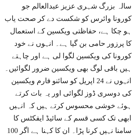
سالہ بزرگ شہری عزیز عبدالعالم جو
کورونا وائرس کو شکست دے کر صحت یاب
ہو چکا ہے، حفاظتی ویکسین کے استعمال
کا پرزور حامی بن گیا ہے۔ انہوں نے خود
کورونا کی ویکسین لگوا لی ہے اور چاہتے
ہیں باقی لوگ بھی ویکسین ضرور لگوائیں۔
انہوں نے 24 اپریل کو سائنو فارم ویکسین
کی دوسری ڈوز لگوائی اور یہ بات کرتے
ہوئے خوشی محسوس کرتے ہیں کہ انہیں
ابھی تک کسی قسم کے سائیڈ ایفکٹس کا
سامنا نہیں کرنا پڑا۔ ان کا کہنا ہے اگر 100