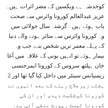
کوخدشہ ہے ویکسین کے مضر اثرات ہیں۔
عزیز عبدالعالم کورونا وائرس سے صحت
یاب ہوئے ہیں۔ گزشتہ سال جولائی میں
وہ کورونا وائرس سے متاثر ہونے والے دنیا
کے پہلے معمر ترین شخص بنے، جب وہ
بیمار ہوئے تو انہیں بونی کے علاقہ میں آغا
خان ہیلتھ سروس کے کورونا ایمرجنسی
ریسپانس سینٹر میں داخل کیا گیا تھا اور 2
ہفتے زیرعلاج رہنے کے بعد انہوں نے
کورونا کوشکست دیدی اور ان کی
کورونا ٹیسٹ رپورٹ منفی آئی ہے۔