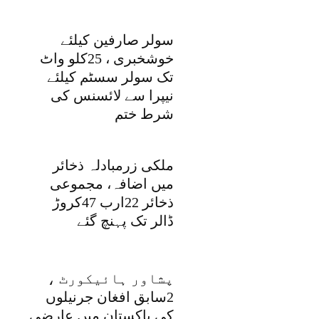
سولر صارفین کیلئے
خوشخبری ، 25کلو واٹ
تک سولر سسٹم کیلئے
نیپرا سے لائسنس کی
شرط ختم
ملکی زرمبادلہ ذخائر
میں اضافہ، مجموعی
ذخائر 22ارب 47کروڑ
ڈالر تک پہنچ گئے
پشاور ہائیکورٹ ،
2سابق افغان جرنیلوں
کی پاکستان میں عارضی