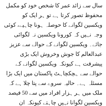
سال سے زائد عمر کا شخص خود کو مکمل
محفوظ تصور کرتا ہے تو ہر ایک کو
ویکسین لگوانے کا حوصلہ ہونا چاہیے، کوئی
وجہ نہیں کہ کورونا ویکسین نہ لگوائی
جائے۔ ویکسین لگوانے کے حوالے سے عزیز
عبدالعالم کا جوش وخروش ایک بڑی
پیشرفت ہے کیونکہ ویکسین لگوانے کے
حوالے سے ہچکچاہٹ پاکستان میں ایک بڑا
مسئلہ ہے۔ حالیہ سروے سے پتا چلا ہے کہ
ملک میں ہر ہزار افراد میں سے 50 فیصد
ویکسین لگوانا نہیں چاہتے کیونکہ ان