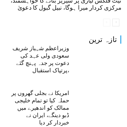
نیٹ فلکس لیاری پر سیریز بنانے کا خواہشمند،
مرکزی کردار میرا ہوگا، نبیل گبول کا دعویٰ
تازہ ترین
وزیراعظم شہباز شریف
سعودی ولی عہد کی
دعوت پر جدہ پہنچ گئے
،پرتپاک استقبال
امریکا نے بجلی گھروں پر
حملہ کیا تو تمام خلیجی
ممالک کو اندھیرے میں
ڈبو دینگے، ایران نے
خبردار کر دیا