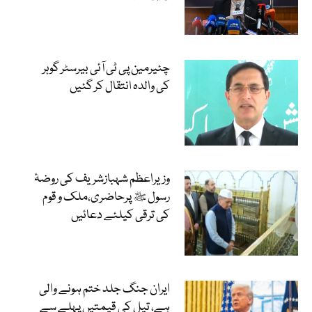
چئیرمین پی ٹی آئی بیرسٹر گوہر
کی والدہ انتقال کر گئیں
وزیراعظم شہبازشریف کی روضۂ
رسول ﷺ پرحاضری،ملک و قوم
کی ترقی کیلئے دعائیں
ایران جنگ جلد ختم ہونے والی
ہے، تیل کی قیمتیں پہلے سے