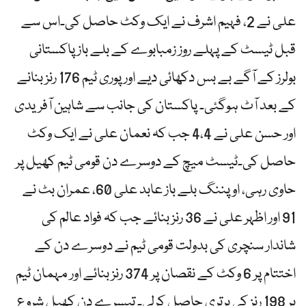
علی نے 2، فہیم اشرف نے ایک وکٹ حاصل کی۔اس سے
قبل ٹیسٹ کے پہلے روز زمبابوے کے بلے باز پاکستانی
بولرز کے آگے بے بس دکھائی دیے اور پوری ٹیم 176 رنز بنانے
کے بعد آٹ ہوگئی۔ پاکستان کی جانب سے شاہین آفریدی
اور حسن علی نے 4،4 جب کہ نعمان علی نے ایک وکٹ
حاصل کی۔ٹیسٹ میچ کے دوسرے دن قومی ٹیم کھیل پر
حاوی رہی، اوپننگ بلے باز عابد علی 60، عمران بٹ نے
91 اور اظہر علی نے 36 رنز بنائے جب کہ فواد عالم کی
شاندار سنچری کی بدولت قومی ٹیم نے دوسرے دن کے
اختتام پر 6 وکٹ کے نقصان پر 374 رنز بنائے اور مہمان ٹیم
پر 198 رنز کی برتری حاصل کرلی۔ تیسرے دن کھیل شروع