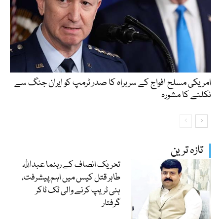
امریکی مسلح افواج کے سربراہ کا صدر ٹرمپ کو ایران جنگ سے
نکلنے کا مشورہ
تازہ ترین
تحریک انصاف کے رہنما عبداللہ
طاہر قتل کیس میں اہم پیشرفت،
ہنی ٹریپ کرنے والی ٹک ٹاکر
گرفتار