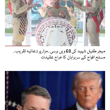
میجر طفیل شہید کی 68 ویں برسی ، مزار پر دعائیہ تقریب ،
مسلح افواج کے سربراہان کا خراج عقیدت