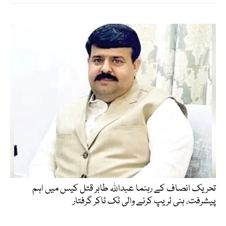
تحریک انصاف کے رہنما عبداللہ طاہر قتل کیس میں اہم
پیشرفت، ہنی ٹریپ کرنے والی ٹک ٹاکر گرفتار