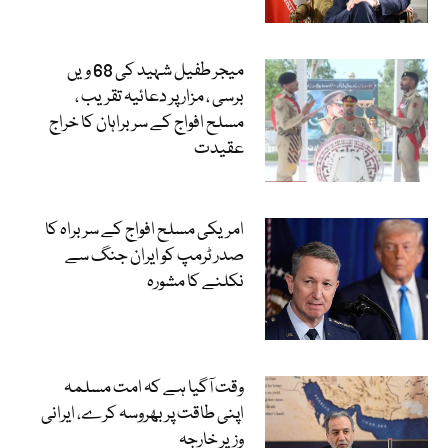
میجر طفیل شہید کی 68 ویں
برسی ، مزار پر دعائیہ تقریب ،
مسلح افواج کے سربراہان کا خراج
عقیدت
امریکی مسلح افواج کے سربراہ کا
صدر ٹرمپ کو ایران جنگ سے
نکلنے کا مشورہ
وقت آگیا ہے کہ امت مسلمہ
اپنی طاقت پر بھروسہ کرے، ایرانی
وزیر خارجہ