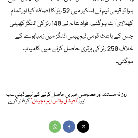
ہوا تو قومی ٹیم نے اسکور میں 52 رنز کا اضافہ کیا اور تمام
کھلاڑی آٹ ہوگئے، فواد عالم نے 140 رنز کی اننگز کھیلی
جس کے باعث قومی ٹیم پہلی اننگز میں زمبابوے کے
خلاف 250 رنز کی برتری حاصل کرنے میں کامیاب
ہوگئی۔
روزانہ مستند اور خصوصی خبریں حاصل کرنے کے لیے ڈیلی سب
نیوز
"آفیشل واٹس ایپ چینل"
کو فالو کریں۔