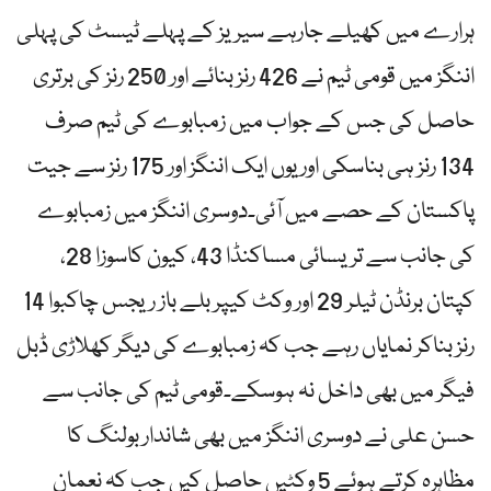
ہرارے میں کھیلے جارہے سیریز کے پہلے ٹیسٹ کی پہلی
اننگز میں قومی ٹیم نے 426 رنز بنائے اور 250 رنز کی برتری
حاصل کی جس کے جواب میں زمبابوے کی ٹیم صرف
134 رنز ہی بناسکی اور یوں ایک اننگز اور 175 رنز سے جیت
پاکستان کے حصے میں آئی۔دوسری اننگز میں زمبابوے
کی جانب سے تریسائی مساکنڈا 43، کیون کاسوزا 28،
کپتان برنڈن ٹیلر 29 اور وکٹ کیپر بلے باز ریجس چاکبوا 14
رنز بناکر نمایاں رہے جب کہ زمبابوے کی دیگر کھلاڑی ڈبل
فیگر میں بھی داخل نہ ہوسکے۔قومی ٹیم کی جانب سے
حسن علی نے دوسری اننگز میں بھی شاندار بولنگ کا
مظاہرہ کرتے ہوئے 5 وکٹیں حاصل کیں جب کہ نعمان