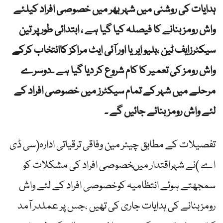
ہدایات کی روشنی میں شہر بھر میں خصوصی افراد کیلئے
واش رومز بنانے کا فیصلہ کیا گیا ہے ، ابتدائی طورپر تین
سیکٹرزایف ٹین ،بلیو ایریا اور آئی ایٹ مراکز کاانتخاب کرکے
واش رومز کی تعمیر کا کام شروع کر دیا گیا ہے ۔دوسرے
مرحلے میں شہر کے تمام سیکٹرز میں خصوصی افراد کے
لئے واش رومز بنائے جائیں گے ۔
تفصیلات کے مطابق چیئر مین وفاقی ترقیاتی ادارہ(سی ڈی
اے )نے شہراقتدار میںخصوصی افراد کی مشکلات کو
سمجھتے ہوئے انتظامیہ کوخصوصی افراد کے لئے واش
رومزبنانے کی ہدایات جاری کی تھیں ،جس پر عملدر آمد