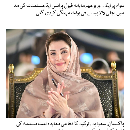
عوام پر ایک اور بوجھ،ماہانہ فیول پرائس ایڈجسٹمنٹ کی مد
میں بجلی 75 پیسے فی یونٹ مہنگی کر دی گئی
پاکستان، سعودیہ ، ترکیہ کا دفاعی معاہدہ امت مسلمہ کی