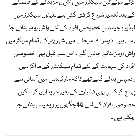
کرتے ہوئے تین سیکٹرز میں واش رومز بنانے کے فیصلے
کے بعد تعمیر شروع کر دی گئی ہے ۔تینوں سیکٹرز میں
لیڈیز و جینٹس خصوصی افراد کے لئے واش رومز بنائے جا
رہے ہیں ۔دوسرے مرحلے میں شہر بھر کے تمام مراکز میں
واش رومز بنائے جائیں گے ۔ اس سے قبل بھی خصوصی
افراد کی سہولت کے لئے تمام سیکٹٹرز کے مراکز میں
ریمپس بنائے گئے تھے تاکہ مارکیٹس میں آسانی سے
پہنچ کر کسی بھی دشواری کے بغیر خریداری کر سکیں ۔
خصوصی افراد کے لئے 40جگہوں پر ریمپس بنائے جا
چکے ہیں ۔