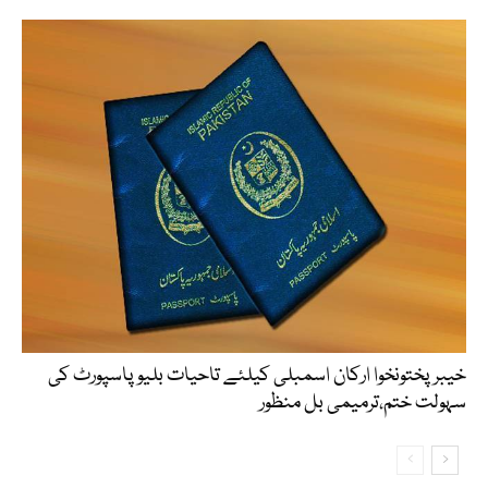
خیبرپختونخوا ارکان اسمبلی کیلئے تاحیات بلیو پاسپورٹ کی
سہولت ختم،ترمیمی بل منظور