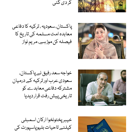
کر دی گئی
پاکستان، سعودیہ ، ترکیہ کا دفاعی
معاہدہ امت مسلمہ کی تاریخ کا
فیصلہ کن موڑ ہے، مریم نواز
خواجہ سعد رفیق نے پاکستان،
سعودی عرب اور ترکیہ کے درمیان
مشترکہ دفاعی معاہدے کو
تاریخی پیش رفت قرار دیدیا
خیبرپختونخوا ارکان اسمبلی
کیلئے تاحیات بلیو پاسپورٹ کی