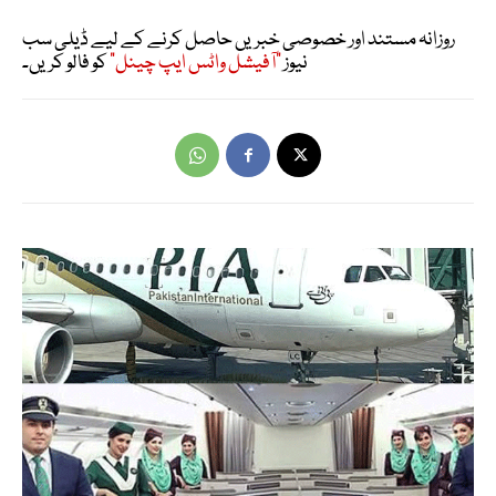
روزانہ مستند اور خصوصی خبریں حاصل کرنے کے لیے ڈیلی سب
نیوز
"آفیشل واٹس ایپ چینل"
کو فالو کریں۔