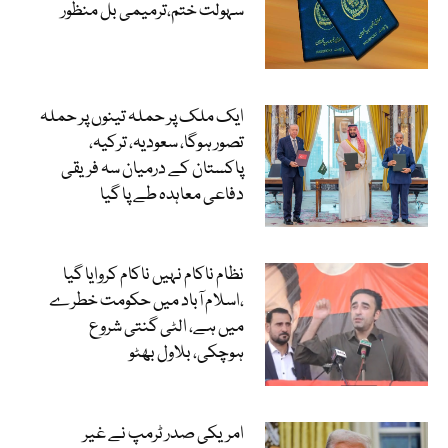
سہولت ختم،ترمیمی بل منظور
ایک ملک پر حملہ تینوں پر حملہ
تصور ہوگا، سعودیہ، ترکیہ،
پاکستان کے درمیان سہ فریقی
دفاعی معاہدہ طے پا گیا
نظام ناکام نہیں ناکام کروایا گیا
،اسلام آباد میں حکومت خطرے
میں ہے، الٹی گنتی شروع
ہوچکی، بلاول بھٹو
امریکی صدر ٹرمپ نے غیر