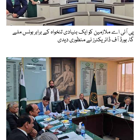
پی آئی اے ملازمین کو ایک بنیادی تنخواہ کے برابر بونس ملے
گا، بورڈ آف ڈائریکٹرز نے منظوری دیدی