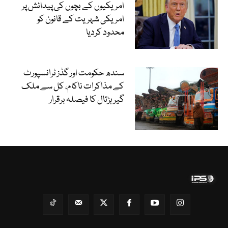
امریکیوں کے بچوں کی پیدائش پر
امریکی شہریت کے قانون کو
محدود کردیا
سندھ حکومت اور گڈز ٹرانسپورٹ
کے مذاکرات ناکام، کل سے ملک
گیر ہڑتال کا فیصلہ برقرار