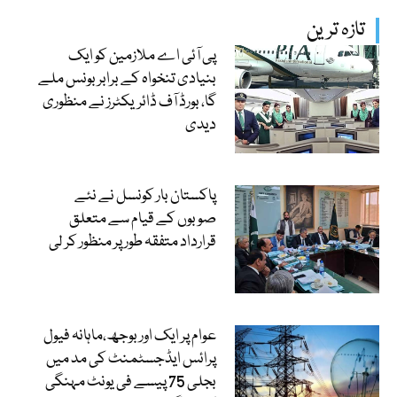
تازہ ترین
پی آئی اے ملازمین کو ایک
بنیادی تنخواہ کے برابر بونس ملے
گا، بورڈ آف ڈائریکٹرز نے منظوری
دیدی
پاکستان بار کونسل نے نئے
صوبوں کے قیام سے متعلق
قرارداد متفقہ طور پر منظور کر لی
عوام پر ایک اور بوجھ،ماہانہ فیول
پرائس ایڈجسٹمنٹ کی مد میں
بجلی 75 پیسے فی یونٹ مہنگی