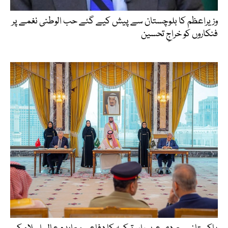
وزیراعظم کا بلوچستان سے پیش کیے گئے حب الوطنی نغمے پر
فنکاروں کو خراجِ تحسین