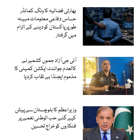
بھارتی فضائیہ کا ونگ کمانڈر
حساس دفاعی معلومات مبینہ
طور پر پاکستان کو دینے کے الزام
میں گرفتار
آئی جی آزاد جموں کشمیر نے
کالعدم جوائنٹ ایکشن کمیٹی کا
مذموم ایجنڈا بے نقاب کردیا
وزیراعظم کا بلوچستان سے پیش
کیے گئے حب الوطنی نغمے پر
فنکاروں کو خراجِ تحسین