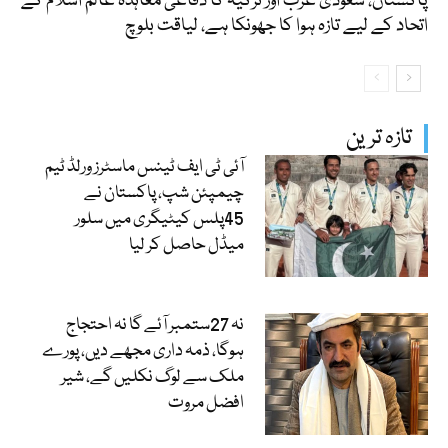
پاکستان، سعودی عرب اور ترکیہ کا دفاعی معاہدہ عالم اسلام کے
اتحاد کے لیے تازہ ہوا کا جھونکا ہے، لیاقت بلوچ
تازہ ترین
آئی ٹی ایف ٹینس ماسٹرز ورلڈ ٹیم
چیمپئن شپ، پاکستان نے
45پلس کیٹیگری میں سلور
میڈل حاصل کر لیا
نہ 27ستمبر آئے گا نہ احتجاج
ہوگا، ذمہ داری مجھے دیں، پورے
ملک سے لوگ نکلیں گے، شیر
افضل مروت