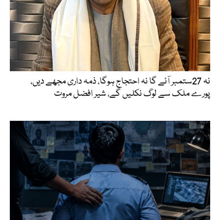
نہ 27ستمبر آئے گا نہ احتجاج ہوگا، ذمہ داری مجھے دیں،
پورے ملک سے لوگ نکلیں گے، شیر افضل مروت