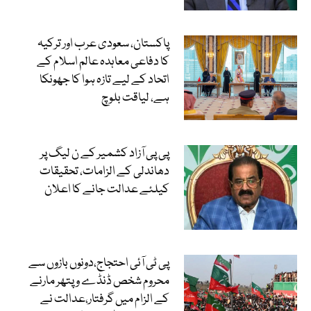
پاکستان، سعودی عرب اور ترکیہ
کا دفاعی معاہدہ عالم اسلام کے
اتحاد کے لیے تازہ ہوا کا جھونکا
ہے، لیاقت بلوچ
پی پی آزاد کشمیر کے ن لیگ پر
دھاندلی کے الزامات، تحقیقات
کیلئے عدالت جانے کا اعلان
پی ٹی آئی احتجاج،دونوں بازوں سے
محروم شخص ڈنڈے و پتھر مارنے
کے الزام میں گرفتار،عدالت نے