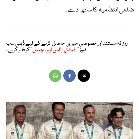
ضلعی انتظامیہ کا ساتھ دے۔
روزانہ مستند اور خصوصی خبریں حاصل کرنے کے لیے ڈیلی سب
نیوز
"آفیشل واٹس ایپ چینل"
کو فالو کریں۔