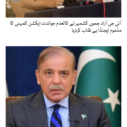
آئی جی آزاد جموں کشمیر نے کالعدم جوائنٹ ایکشن کمیٹی کا
مذموم ایجنڈا بے نقاب کردیا