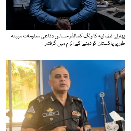
بھارتی فضائیہ کا ونگ کمانڈر حساس دفاعی معلومات مبینہ
طور پر پاکستان کو دینے کے الزام میں گرفتار