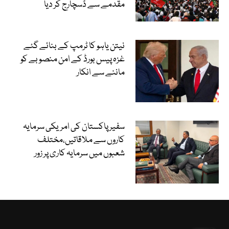
مقدمے سے ڈسچارج کر دیا
نیتن یاہو کا ٹرمپ کے بنائے گئے
غزہ پیس بورڈ کے امن منصوبے کو
ماننے سے انکار
سفیر پاکستان کی امریکی سرمایہ
کاروں سے ملاقاتیں،مختلف
شعبوں میں سرمایہ کاری پر زور