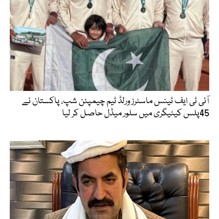
آئی ٹی ایف ٹینس ماسٹرز ورلڈ ٹیم چیمپئن شپ، پاکستان نے
45پلس کیٹیگری میں سلور میڈل حاصل کر لیا