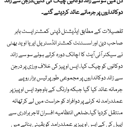
دن میں سو سے زائد دوکانیں چیک کی گئیں،درجن سے زائد
دوکانداروں پر جرمانے عائد کردیئے گئے۔
تفصیلات کے مطابق ایڈیشنل ڈپٹی کمشنر ایسٹ بابر
صاحب دین اور اسسٹنٹ کمشنر انڈسٹریل ایریا اوید بھٹی
نے سیکٹر آئی آیٹ کا اچانک دورہ کرتے ہوئے سو سے زائد
دوکانوں کو چیک کیا، ایس او پیز کی خلاف ورزی پر درجن
سے زائد دوکانداروں پر مجموعی طور پر تیس ہزار روپے
جرمانہ عائد کیا گیا جبکہ وارنگ کے باوجود ایس او پیز پر
عملدرامد نہ کرنے پر دوافراد کو حراست میں لے کر تھانہ
منتقل کردیا گیا۔ضلعی انتظامیہ افسران تاجر برادری سے
اپیل کی کے ایس او پیز پر عملدرامد کو یقینی بنانے میں