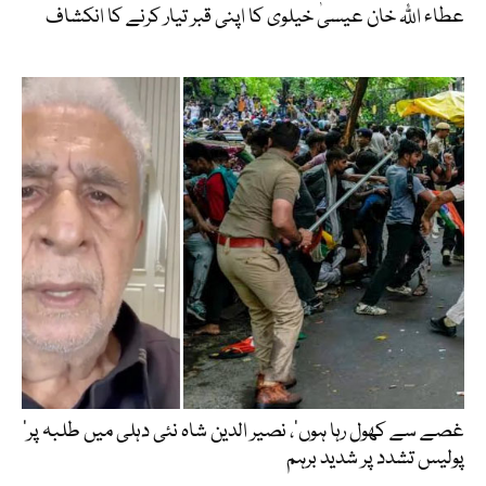
عطاء اللّٰہ خان عیسیٰ خیلوی کا اپنی قبر تیار کرنے کا انکشاف
’غصے سے کھول رہا ہوں‘، نصیر الدین شاہ نئی دہلی میں طلبہ پر
پولیس تشدد پر شدید برہم