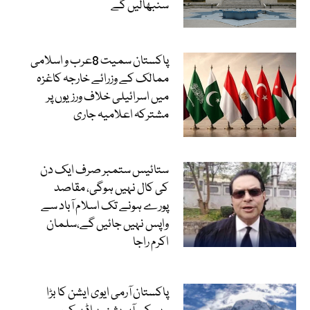
سنبھالیں گے
پاکستان سمیت 8عرب و اسلامی
ممالک کے وزرائے خارجہ کاغزہ
میں اسرائیلی خلاف ورزیوں پر
مشترکہ اعلامیہ جاری
ستائیس ستمبر صرف ایک دن
کی کال نہیں ہوگی، مقاصد
پورے ہونے تک اسلام آباد سے
واپس نہیں جائیں گے،سلمان
اکرم راجا
پاکستان آرمی ایوی ایشن کا بڑا