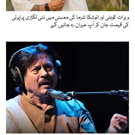
ویرات کوہلی اور انوشکا شرما کی ممبئی میں نئی لگژری پراپرٹی
کی قیمت جان کر آپ حیران رہ جائیں گے