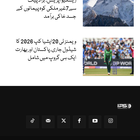
ریسکیو آپریشن، براڈ پیک
سے7غیر ملکی کوہ پیمائوں کے
جسد خاکی برآمد
ویمنز ٹی 20ایشیا کپ 2026 کا
شیڈول جاری، پاکستان اور بھارت
ایک ہی گروپ میں شامل