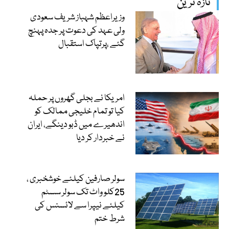
تازہ ترین
وزیراعظم شہباز شریف سعودی
ولی عہد کی دعوت پر جدہ پہنچ
گئے ،پرتپاک استقبال
امریکا نے بجلی گھروں پر حملہ
کیا تو تمام خلیجی ممالک کو
اندھیرے میں ڈبو دینگے، ایران
نے خبردار کر دیا
سولر صارفین کیلئے خوشخبری ،
25کلو واٹ تک سولر سسٹم
کیلئے نیپرا سے لائسنس کی
شرط ختم