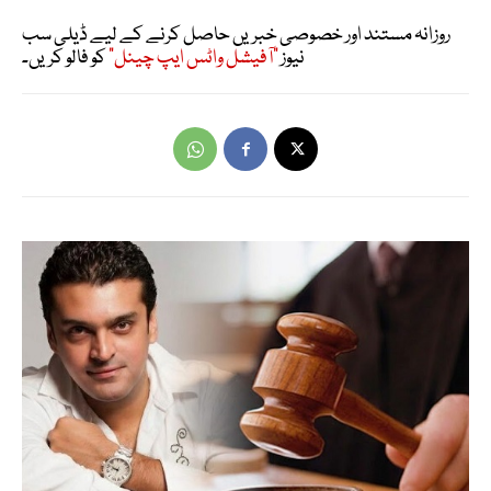
روزانہ مستند اور خصوصی خبریں حاصل کرنے کے لیے ڈیلی سب
نیوز
"آفیشل واٹس ایپ چینل"
کو فالو کریں۔