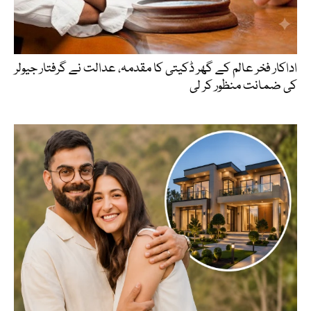
اداکار فخر عالم کے گھر ڈکیتی کا مقدمہ، عدالت نے گرفتار جیولر
کی ضمانت منظور کر لی