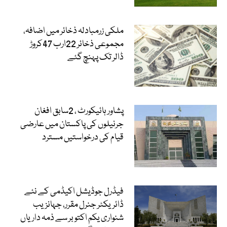
ملکی زرمبادلہ ذخائر میں اضافہ،
مجموعی ذخائر 22ارب 47کروڑ
ڈالر تک پہنچ گئے
پشاور ہائیکورٹ ، 2سابق افغان
جرنیلوں کی پاکستان میں عارضی
قیام کی درخواستیں مسترد
فیڈرل جوڈیشل اکیڈمی کے نئے
ڈائریکٹر جنرل مقرر، جہانزیب
شنواری یکم اکتوبر سے ذمہ داریاں