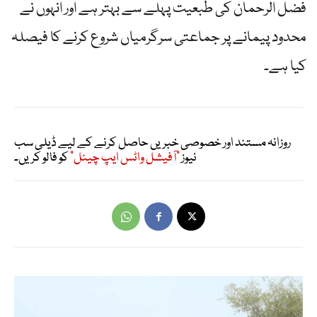
فضل الرحمان کی طبعیت پہلے سے بہتر ہے اور انہوں نے
محدود پیمانے پر جماعتی سرگرمیاں شروع کرنے کا فیصلہ
کیا ہے۔
روزانہ مستند اور خصوصی خبریں حاصل کرنے کے لیے ڈیلی سب
نیوز
"آفیشل واٹس ایپ چینل"
کو فالو کریں۔