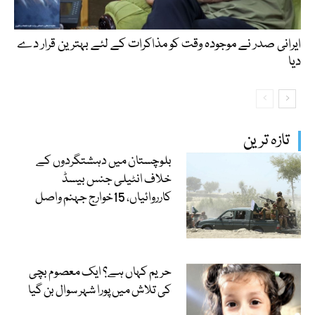
ایرانی صدر نے موجودہ وقت کو مذاکرات کے لئے بہترین قرار دے
دیا
تازہ ترین
بلوچستان میں دہشتگردوں کے
خلاف انٹیلی جنس بیسڈ
کارروائیاں، 15خوارج جہنم واصل
حریم کہاں ہے؟ ایک معصوم بچی
کی تلاش میں پورا شہر سوال بن گیا