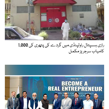
رازی ہسپتال راولپنڈی میں گردے کی پتھری کی 1,000
کامیاب سرجریز مکمل