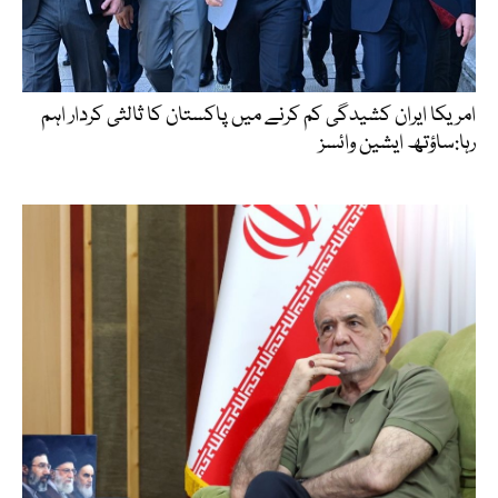
امریکا ایران کشیدگی کم کرنے میں پاکستان کا ثالثی کردار اہم
رہا:ساؤتھ ایشین وائسز