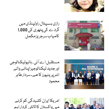
رازی ہسپتال راولپنڈی میں
گردے کی پتھری کی 1,000
کامیاب سرجریز مکمل
مستقبل اے آئی ، بائیوٹیکنالوجی
اور جدید ٹیکنالوجیز اپنانے والے
انٹرپرینیورز کا ھے۔ سردار طاہر
محمود
امریکا ایران کشیدگی کم کرنے
میں پاکستان کا ثالثی کردار اہم