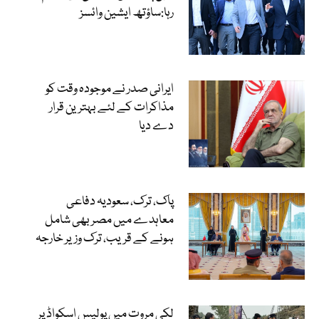
رہا:ساؤتھ ایشین وائسز
ایرانی صدر نے موجودہ وقت کو
مذاکرات کے لئے بہترین قرار
دے دیا
پاک، ترک، سعودیہ دفاعی
معاہدے میں مصر بھی شامل
ہونے کے قریب، ترک وزیر خارجہ
لکی مروت میں پولیس اسکواڈ پر