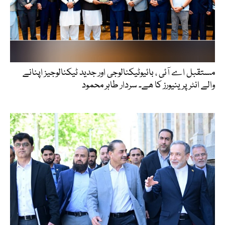
مستقبل اے آئی ، بائیوٹیکنالوجی اور جدید ٹیکنالوجیز اپنانے
والے انٹرپرینیورز کا ھے۔ سردار طاہر محمود