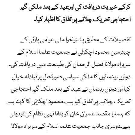
کرکے خیریت دریافت کی اورعید کے بعد ملکی گیر
احتجاجی تحریک چلانے پر اتفاق کا اظہار کیا۔
تفصیلات کے مطابق پشتونخوا ملی عوامی پارٹی کے
چیئرمین محمود اچکزئی نے جمعیت علما اسلام کے
سربراہ مولانا فضل الرحمان کی طبیعت میں دریافت کی۔
دونوں رہنمائوں کا ملکی سیاسی صورتحال پر تبادلہ خیال
کیا اور دونوں رہنماں نے عید کے بعد ملک گیر احتجاجی
تحریک چلانے پر اتفاق کیا ہے۔محمود اچکزئی کا کہنا ہے
کہ ہمارا مقصد عمران خان کو ہٹانا نہیں نظام کی تبدیلی
ہے۔دوسری جانب جمعیت علما اسلام کے سربراہ مولانا