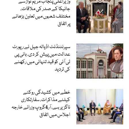
وزیراعلیٰ پنجاب مریم نواز سے
جائیکا کے صدر کی ملاقات،
مختلف شعبوں میں تعاون بڑھانے
پر اتفاق
سپرنٹنڈنٹ اڈیالہ جیل نے رپورٹ
عدالت میں پیش کر دی، بانی پی
ٹی آئی کو قید تنہائی میں رکھنے
کی تردید
خطے میں کشیدگی روکنے
کیلئے مذاکرات، سفارتکاری
ناگزیر ہے، آر4گروپ وزرائے خارجہ
اجلاس میں اتفاق