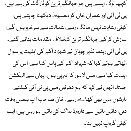
کچھ لوگ ایسے ہیں جو جہانگیر ترین کو ٹارگٹ کر رہے ہیں،
پی ٹی آئی اور عمران خان کو مضبوط دیکھنا چاہتے ہیں،
کوئی رعایت نہیں مانگ رہے، عدالت سے سرخرو ہوں گے،
سازش کر کے جہانگیر ترین کیخلاف مقدمات بنائے گئے۔
پی ٹی آئی رہنما نذیر چوہان نے شہزاد اکبر کی اہلیت پر سوال
اٹھاتے ہوئے کہا کہ شہزاد اکبر کے پاس کیا ہے، اس کی
اہلیت کیا ہے، میں لاہور کا ایم پی ہوں، یہاں سے الیکشن
جیتا۔ انہوں نے کہا کہ ہم دھرنوں میں پی ٹی آئی کیلئے
بارشوں میں بھی کھڑے رہے، خان صاحب آپ ہمیں وقت
دیں، دائیں بائیں سے فارورڈ بلاک کی باتیں ہو رہی ہیں، ایسا
کوئی گروپ نہیں بنا۔