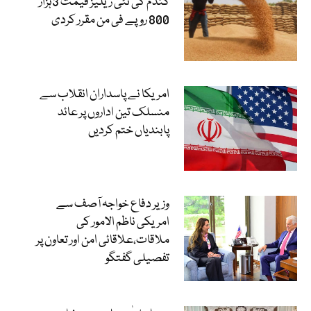
گندم کی نئی ریلیز قیمت 3ہزار
800 روپے فی من مقرر کردی
امریکا نے پاسداران انقلاب سے
منسلک تین اداروں پر عائد
پابندیاں ختم کردیں
وزیر دفاع خواجہ آصف سے
امریکی ناظم الامور کی
ملاقات،علاقائی امن اور تعاون پر
تفصیلی گفتگو