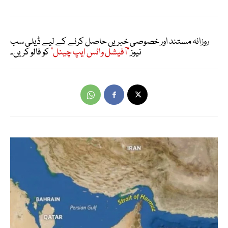
روزانہ مستند اور خصوصی خبریں حاصل کرنے کے لیے ڈیلی سب
نیوز
"آفیشل واٹس ایپ چینل"
کو فالو کریں۔