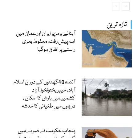
تازہ ترین
آبنائے ہرمز پر ایران اور عمان میں
اہم پیش رفت، محفوظ بحری
راستے پر اتفاق ہوگیا
آئندہ 48گھنٹوں کے دوران اسلام
آباد، خیبرپختونخوا، آزاد
کشمیر،میں بارش کا امکان ،
دریاوں میں طغیانی کا خدشہ
پنجاب حکومت نے صوبے میں