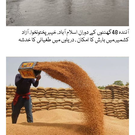
آئندہ 48گھنٹوں کے دوران اسلام آباد، خیبرپختونخوا، آزاد
کشمیر،میں بارش کا امکان ، دریاوں میں طغیانی کا خدشہ