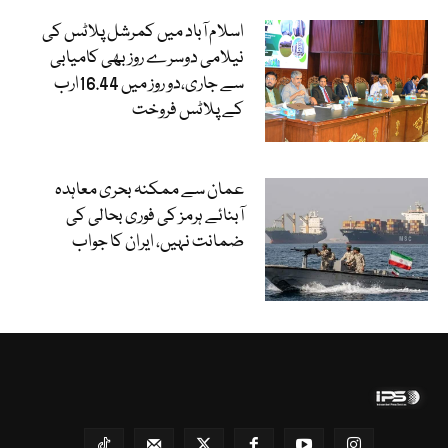
اسلام آباد میں کمرشل پلاٹس کی
نیلامی دوسرے روز بھی کامیابی
سے جاری،دو روز میں 16.44ارب
کے پلاٹس فروخت
عمان سے ممکنہ بحری معاہدہ
آبنائے ہرمز کی فوری بحالی کی
ضمانت نہیں، ایران کا جواب