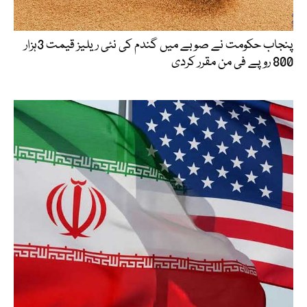
پنجاب حکومت نے صوبے میں گندم کی نئی ریلیز قیمت 3ہزار
800 روپے فی من مقرر کردی