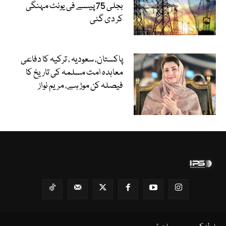
بجلی 75 پیسے فی یونٹ مہنگی
کر دی گئی
پاکستان، سعودیہ ، ترکیہ کا دفاعی
معاہدہ امت مسلمہ کی تاریخ کا
فیصلہ کن موڑ ہے، مریم نواز