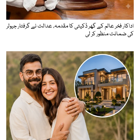
اداکار فخر عالم کے گھر ڈکیتی کا مقدمہ، عدالت نے گرفتار جیولر
کی ضمانت منظور کر لی