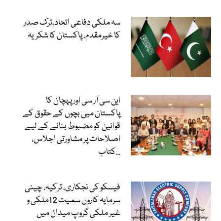
سہ ملکی دفاعی اتحاد،ترک صدر
کا خیرمقدم، پاکستان کا شکریہ
این سی آر سی اور پہچان کا
پاکستان میں بچوں کے حقوق کے
قوانین کو مضبوط بنانے کے لیے
اصلاحات پر مشاورتی اجلاس،
کتاب...
فیسکو کی نجکاری، ترکیہ، چینی
سرمایہ کاروں سمیت 12ملکی و
غیر ملکی گروپ میدان میں