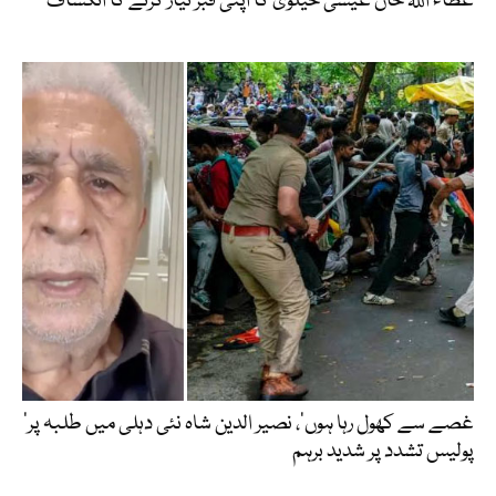
عطاء اللّٰہ خان عیسیٰ خیلوی کا اپنی قبر تیار کرنے کا انکشاف
’غصے سے کھول رہا ہوں‘، نصیر الدین شاہ نئی دہلی میں طلبہ پر
پولیس تشدد پر شدید برہم