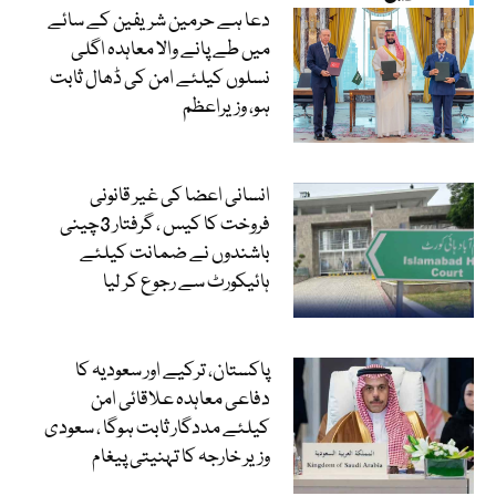
دعا ہے حرمین شریفین کے سائے
میں طے پانے والا معاہدہ اگلی
نسلوں کیلئے امن کی ڈھال ثابت
ہو، وزیراعظم
انسانی اعضا کی غیر قانونی
فروخت کا کیس ، گرفتار 3چینی
باشندوں نے ضمانت کیلئے
ہائیکورٹ سے رجوع کر لیا
پاکستان، ترکیے اور سعودیہ کا
دفاعی معاہدہ علاقائی امن
کیلئے مددگار ثابت ہوگا ، سعودی
وزیر خارجہ کا تہنیتی پیغام