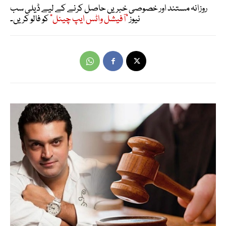
روزانہ مستند اور خصوصی خبریں حاصل کرنے کے لیے ڈیلی سب
نیوز
"آفیشل واٹس ایپ چینل"
کو فالو کریں۔