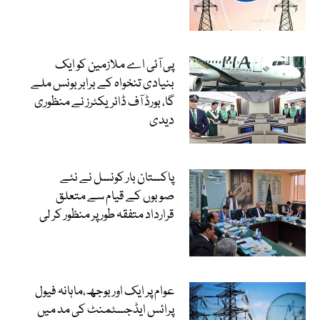
پی آئی اے ملازمین کو ایک
بنیادی تنخواہ کے برابر بونس ملے
گا، بورڈ آف ڈائریکٹرز نے منظوری
دیدی
پاکستان بار کونسل نے نئے
صوبوں کے قیام سے متعلق
قرارداد متفقہ طور پر منظور کر لی
عوام پر ایک اور بوجھ،ماہانہ فیول
پرائس ایڈجسٹمنٹ کی مد میں