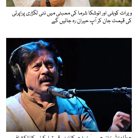
ویرات کوہلی اور انوشکا شرما کی ممبئی میں نئی لگژری پراپرٹی
کی قیمت جان کر آپ حیران رہ جائیں گے