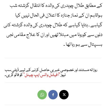
کے مطابق طلال چوہدری کی والدہ کا انتقال گزشتہ شب
ہواتاہم ان کے نماز جنازہ کا اعلان فی الحال نہیں کیا
گیاہے ، بتایا گیاہے کہ طلال چوہدری کی والدہ گزشتہ کئی
دنوں سے کورونا میں مبتلا تھیں اور ان کا علاج مقامی نجی
ہسپتال سے ہو رہا تھا ۔
روزانہ مستند اور خصوصی خبریں حاصل کرنے کے لیے ڈیلی سب
نیوز
"آفیشل واٹس ایپ چینل"
کو فالو کریں۔