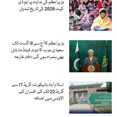
وزیراعظم کی ہدایت پر ایم ڈی
کیٹ 2026 کی تاریخ تبدیل
وزیراعظم کا آج سے 8 اگست تک
سعودی عرب کا دورہ، فیلڈ مارشل
بھی ہمراہ ہوں گے: دفتر خارجہ
اسلام آباد ہائیکورٹ: گریڈ 17 سے
گریڈ 22 تک کے افسران کے
الاؤنس میں اضافہ