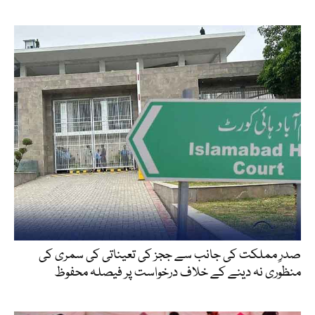
صدرِ مملکت کی جانب سے ججز کی تعیناتی کی سمری کی
منظوری نہ دینے کے خلاف درخواست پر فیصلہ محفوظ