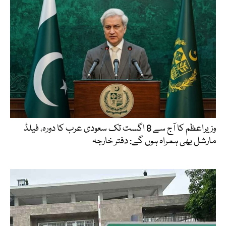
وزیراعظم کا آج سے 8 اگست تک سعودی عرب کا دورہ، فیلڈ
مارشل بھی ہمراہ ہوں گے: دفتر خارجہ