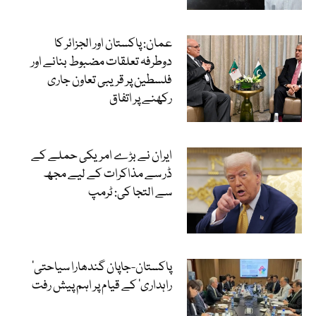
عمان: پاکستان اور الجزائر کا
دوطرفہ تعلقات مضبوط بنانے اور
فلسطین پر قریبی تعاون جاری
رکھنے پر اتفاق
ایران نے بڑے امریکی حملے کے
ڈر سے مذاکرات کے لیے مجھ
سے التجا کی: ٹرمپ
‘پاکستان-جاپان گندھارا سیاحتی
راہداری’ کے قیام پر اہم پیش رفت