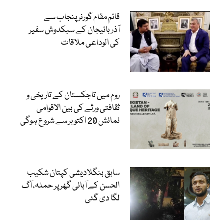
قائم مقام گورنر پنجاب سے
آذربائیجان کے سبکدوش سفیر
کی الوداعی ملاقات
روم میں تاجکستان کے تاریخی و
ثقافتی ورثے کی بین الاقوامی
نمائش 20 اکتوبر سے شروع ہوگی
سابق بنگلادیشی کپتان شکیب
الحسن کے آبائی گھر پر حملہ، آگ
لگا دی گئی