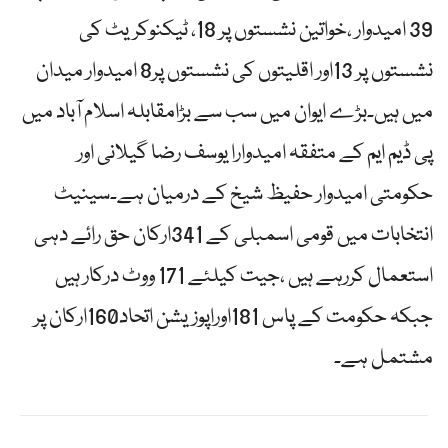
39 امیدوار ،خواتین نشستوں پر 18، ٹیکنوکریٹ کی
نشستوں پر 13اور اقلیتوں کی نشستوں پر8 امیدوار میدان
میں ہیں۔بڑے ایوان میں سب سے بڑامقابلہ اسلام آباد میں
پی ڈیم ایم کے متفقہ امیدوارا یوسف رضا گیلانی اور
حکومتی امیدوار حفیظ شیخ کے درمیان ہے۔سینیٹ
انتخابات میں قومی اسمبلی کے 341ارکان حق رائے دہی
استعمال کررہے ہیں ،جیت کیلئے 171 ووٹ درکار ہیں
جبکہ حکومت کے پاس 181اوراپوزیشن اتحاد160ارکان پر
مشتمل ہے۔