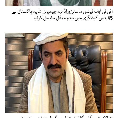
آئی ٹی ایف ٹینس ماسٹرز ورلڈ ٹیم چیمپئن شپ، پاکستان نے
45پلس کیٹیگری میں سلور میڈل حاصل کر لیا