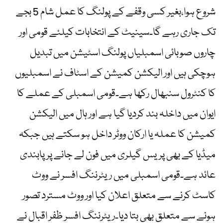
شروع ہوا،بغیر کسی وقفے کے پولنگ کا عمل شام 5 بجے
تک جاری رہے گا۔سینیٹ کے انتخابات کیلئے قومی اور
چاروں صوبائی اسمبلیاں پولنگ اسٹیشن میں تبدیل
ہوچکی ہیں اور الیکشن کمیشن کے اسٹاف نے اسمبلیوں
کا کنٹرول سنبھال رکھا ہے۔قومی اسمبلی کے عملے کا
ایوان میں داخلہ بند کردیا گیا ہے اور ہال میں الیکشن
کمیشن کا عملہ یا ارکان ووٹر داخل ہو سکتے ہیں جبکہ
میڈیا کے بھی پریس گیلری میں فون لے جانے پر پابندی
عائد ہے۔قومی اسمبلی میں ریٹرننگ افسر نے ووٹ
کاسٹ کرنے سے متعلق اعلان کیا اور ووٹ مسترد تصور
ہونے سے متعلق بھی بتا دیا۔ریٹرننگ افسر ظفر اقبال نے