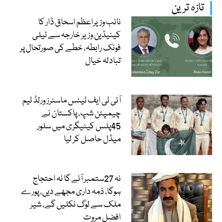
تازہ ترین
نائب وزیراعظم اسحاق ڈار کا
کینیڈین وزیر خارجہ سے ٹیلی
فونک رابطہ، خطے کی صورتحال پر
تبادلہ خیال
آئی ٹی ایف ٹینس ماسٹرز ورلڈ ٹیم
چیمپئن شپ، پاکستان نے
45پلس کیٹیگری میں سلور
میڈل حاصل کر لیا
نہ 27ستمبر آئے گا نہ احتجاج
ہوگا، ذمہ داری مجھے دیں، پورے
ملک سے لوگ نکلیں گے، شیر
افضل مروت