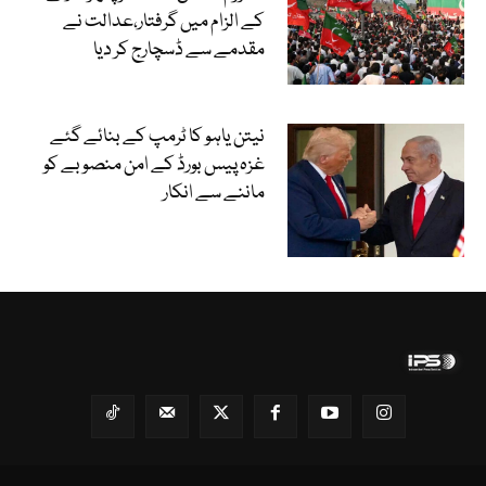
کے الزام میں گرفتار،عدالت نے
مقدمے سے ڈسچارج کر دیا
نیتن یاہو کا ٹرمپ کے بنائے گئے
غزہ پیس بورڈ کے امن منصوبے کو
ماننے سے انکار