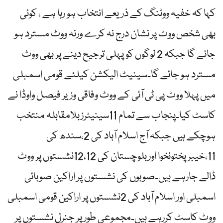
کہا کہ خفیہ ووٹنگ کے ذریعے انتخاب ہو رہا ہے ، کوئی
بھی شخص ووٹ پر نشان درج نہ کرے ورنہ ووٹ مسترد ہو
جائے گا جبکہ 2 لوگوں کو پہلی ترجیح دینے پر بھی ووٹ
مسترد ہو جائے گا۔سینیٹ الیکشن کیلئے قومی اسمبلی
میں پہلا ووٹ پی ٹی آئی کے ووٹ وفاقی وزیر فیصل واوڈا نے
کاسٹ کیا۔پنجاب سے تمام 11سینیٹرزبلامقابلہ منتخب
ہوچکے ہیں جبکہ آج اسلام آباد کی 2،سندھ کی
11،خیبرپختونخوا اوربلوچستان کی 12،12نشستوں پر ووٹ
ڈالے جارہے ہیں۔صوبوں کی نشستوں پر اراکین صوبائی
اسمبلی اور اسلام آباد کی 2نشستوں پر اراکین قومی اسمبلی
ووٹ کاسٹ کررہے ہیں۔مجموعی طورپر جنرل نشستوں پر