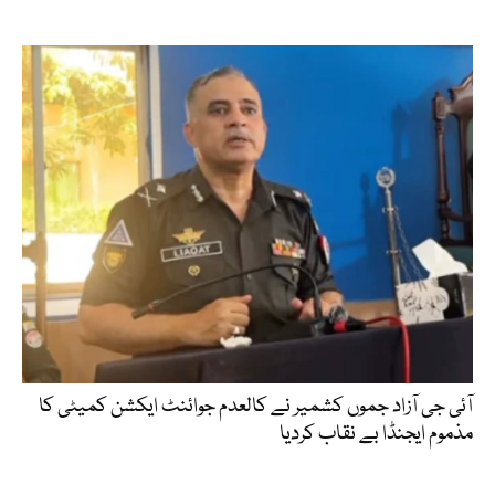
آئی جی آزاد جموں کشمیر نے کالعدم جوائنٹ ایکشن کمیٹی کا
مذموم ایجنڈا بے نقاب کردیا