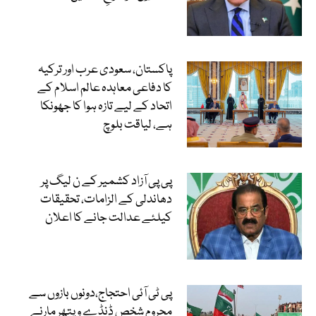
پاکستان، سعودی عرب اور ترکیہ
کا دفاعی معاہدہ عالم اسلام کے
اتحاد کے لیے تازہ ہوا کا جھونکا
ہے، لیاقت بلوچ
پی پی آزاد کشمیر کے ن لیگ پر
دھاندلی کے الزامات، تحقیقات
کیلئے عدالت جانے کا اعلان
پی ٹی آئی احتجاج،دونوں بازوں سے
محروم شخص ڈنڈے و پتھر مارنے