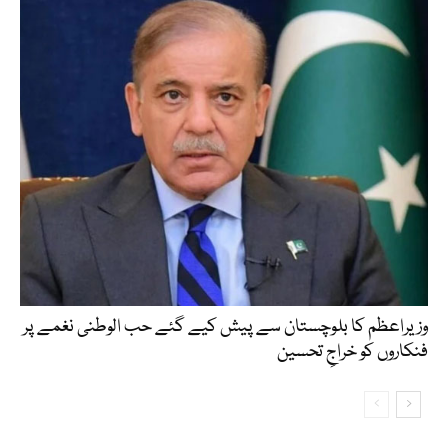
وزیراعظم کا بلوچستان سے پیش کیے گئے حب الوطنی نغمے پر
فنکاروں کو خراجِ تحسین