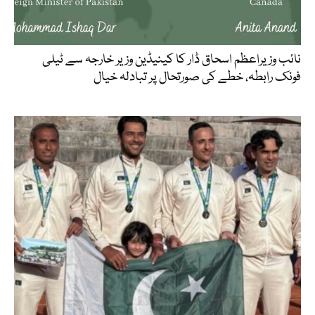
نائب وزیراعظم اسحاق ڈار کا کینیڈین وزیر خارجہ سے ٹیلی
فونک رابطہ، خطے کی صورتحال پر تبادلہ خیال