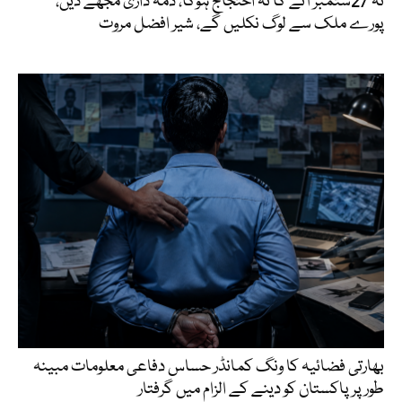
نہ 27ستمبر آئے گا نہ احتجاج ہوگا، ذمہ داری مجھے دیں،
پورے ملک سے لوگ نکلیں گے، شیر افضل مروت
بھارتی فضائیہ کا ونگ کمانڈر حساس دفاعی معلومات مبینہ
طور پر پاکستان کو دینے کے الزام میں گرفتار