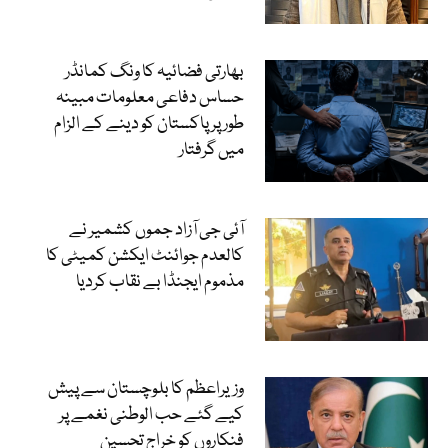
بھارتی فضائیہ کا ونگ کمانڈر
حساس دفاعی معلومات مبینہ
طور پر پاکستان کو دینے کے الزام
میں گرفتار
آئی جی آزاد جموں کشمیر نے
کالعدم جوائنٹ ایکشن کمیٹی کا
مذموم ایجنڈا بے نقاب کردیا
وزیراعظم کا بلوچستان سے پیش
کیے گئے حب الوطنی نغمے پر
فنکاروں کو خراجِ تحسین