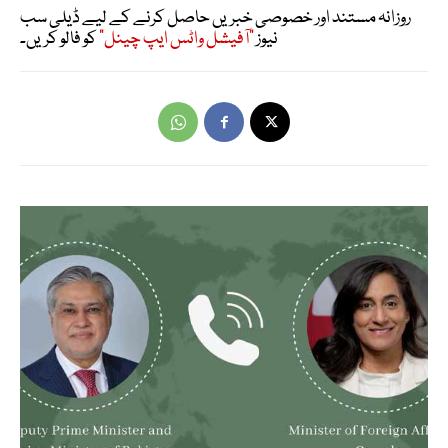
روزانہ مستند اور خصوصی خبریں حاصل کرنے کے لیے ڈیلی سب
نیوز
"آفیشل واٹس ایپ چینل"
کو فالو کریں۔