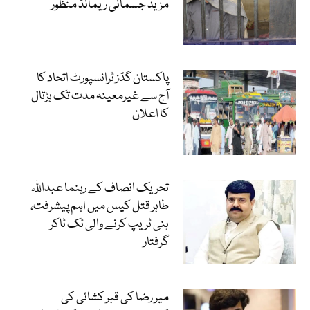
مزید جسمانی ریمانڈ منظور
پاکستان گڈز ٹرانسپورٹ اتحاد کا
آج سے غیرمعینہ مدت تک ہڑتال
کا اعلان
تحریک انصاف کے رہنما عبداللہ
طاہر قتل کیس میں اہم پیشرفت،
ہنی ٹریپ کرنے والی ٹک ٹاکر
گرفتار
میر رضا کی قبر کشائی کی