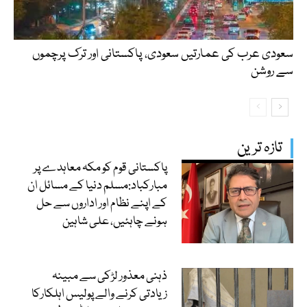
سعودی عرب کی عمارتیں سعودی، پاکستانی اور ترک پرچموں
سے روشن
تازہ ترین
پاکستانی قوم کو مکہ معاہدے پر
مبارکباد:مسلم دنیا کے مسائل ان
کے اپنے نظام اور اداروں سے حل
ہونے چاہئیں، علی شاہین
ذہنی معذور لڑکی سے مبینہ
زیادتی کرنے والے پولیس اہلکارکا