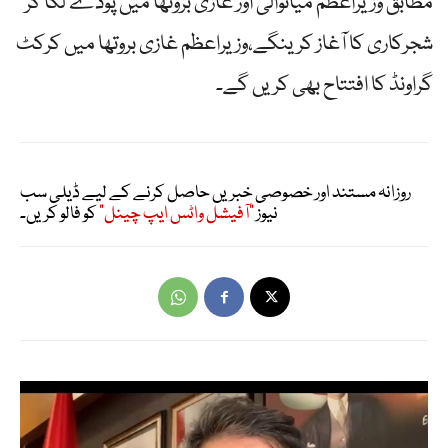
مطابق وزیراعظم میانوالی اور غازی بروتھا میں پودے لگا کر
شجرکاری کا آغاز کرینگے،وزیراعظم غازی بروتھا میں کرکٹ
گراونڈ کا افتتاح بھی کریں گے۔
روزانہ مستند اور خصوصی خبریں حاصل کرنے کے لیے ڈیلی سب
نیوز
"آفیشل واٹس ایپ چینل"
کو فالو کریں۔