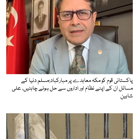
پاکستانی قوم کو مکہ معاہدے پر مبارکباد:مسلم دنیا کے
مسائل ان کے اپنے نظام اور اداروں سے حل ہونے چاہئیں، علی
شاہین