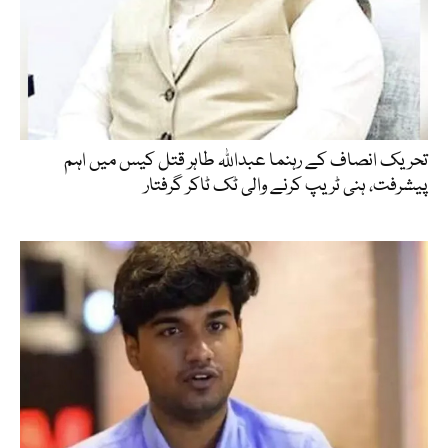
تحریک انصاف کے رہنما عبداللہ طاہر قتل کیس میں اہم
پیشرفت، ہنی ٹریپ کرنے والی ٹک ٹاکر گرفتار