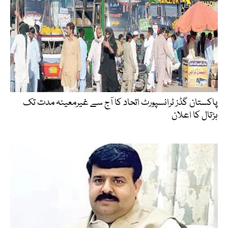
پاکستان گڈز ٹرانسپورٹ اتحاد کا آج سے غیرمعینہ مدت تک
ہڑتال کا اعلان