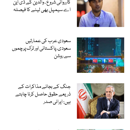
کارروائی شروع ، والدین کے ڈی این
اے سیمپل بھی لینے کا فیصلہ
سعودی عرب کی عمارتیں
سعودی، پاکستانی اور ترک پرچموں
سے روشن
جنگ کے بجائے مذاکرات کے
ذریعے حقوق حاصل کرنا چاہتے
ہیں: ایرانی صدر