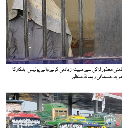
ذہنی معذور لڑکی سے مبینہ زیادتی کرنے والے پولیس اہلکارکا
مزید جسمانی ریمانڈ منظور