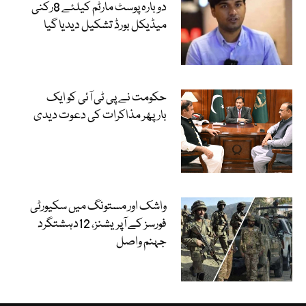
دوبارہ پوسٹ مارٹم کیلئے 8رکنی
میڈیکل بورڈ تشکیل دیدیا گیا
حکومت نے پی ٹی آئی کو ایک
بارپھر مذاکرات کی دعوت دیدی
واشک اور مستونگ میں سکیورٹی
فورسز کے آپریشنز، 12دہشتگرد
جہنم واصل