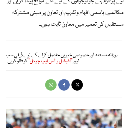
لیے پُرعزم ہے جو نوجوانوں کے لیے نئے مواقع پیدا کریں اور
مکالمے، باہمی افہام و تفہیم اور تعاون پر مبنی مشترکہ
مستقبل کی تعمیر میں معاون ثابت ہوں۔
روزانہ مستند اور خصوصی خبریں حاصل کرنے کے لیے ڈیلی سب
نیوز
"آفیشل واٹس ایپ چینل"
کو فالو کریں۔