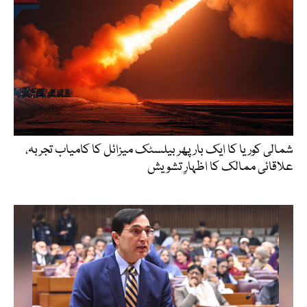
شمالی کوریا کا ایک بار پھر بیلسٹک میزائل کا کامیاب تجربہ،
علاقائی ممالک کا اظہارِ تشویش