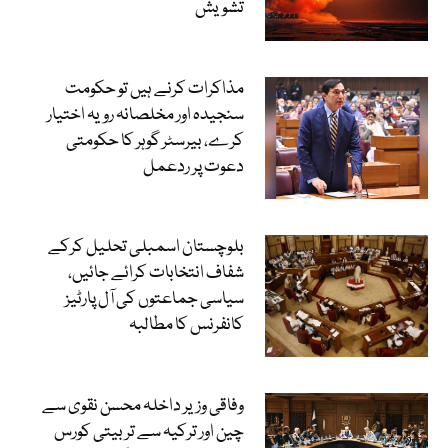
تشویش
مذاکرات کرنے ہیں تو حکومت
سنجیدہ اور مخلصانہ رویہ اختیار
کرے، بیرسٹر گوہر کا حکومتی
دعوت پر ردعمل
بلوچستان اسمبلی تحلیل کرکے
شفاف انتخابات کرائے جائیں،
سیاسی جماعتوں کی آل پارٹیز
کانفرنس کا مطالبہ
وفاقی وزیر داخلہ محسن نقوی سے
چین اور ترکیہ سے تربیتی کورس