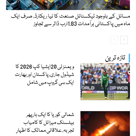
مسائل کے باوجود ٹیکسٹائل صنعت کا نیا ریکارڈ، صرف ایک
ماہ میں پاکستانی برآمدات 1.83ارب ڈالر سے تجاوز
تازہ ترین
ویمنز ٹی 20ایشیا کپ 2026 کا
شیڈول جاری، پاکستان اور بھارت
ایک ہی گروپ میں شامل
شمالی کوریا کا ایک بار پھر
بیلسٹک میزائل کا کامیاب
تجربہ، علاقائی ممالک کا اظہارِ