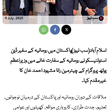
سب نیوز
9 July, 2026
اسلام آباد(سب نیوز)ٌپاکستان میں رومانیہ کے سفیر ڈین
اسٹوئنیسکو نے رومانیہ کے سفارت خانے میں وزیراعظم
یوتھ پروگرام کے چیئرمین رانا مشہود احمد خان کا
خیرمقدم کیا۔
ملاقات کے دوران رومانیہ اور پاکستان کے درمیان نوجوانوں،
تعلیم، جدت طرازی، کاروباری مواقع، کھیلوں اور عوامی