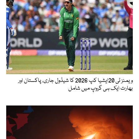
ویمنز ٹی 20ایشیا کپ 2026 کا شیڈول جاری، پاکستان اور
بھارت ایک ہی گروپ میں شامل