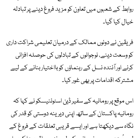
روابط کے شعبوں میں تعاون کو مزید فروغ دینے پر تبادلہ
خیال کیا گیا۔
فریقین نے دونوں ممالک کے درمیان تعلیمی شراکت داری
کو وسعت دینے، نوجوانوں کے تبادلوں کی حوصلہ افزائی
کرنے اور آئندہ نسل کے رہنماؤں کو بااختیار بنانے کے لیے
مشترکہ اقدامات پر بھی غور کیا۔
اس موقع پر رومانیہ کے سفیر ڈین اسٹوئنیسکو نے کہا کہ
رومانیہ پاکستان کے ساتھ اپنی دیرینہ دوستی کو قدر کی
نگاہ سے دیکھتا ہے اور ایسے قریبی تعلقات کے فروغ کے