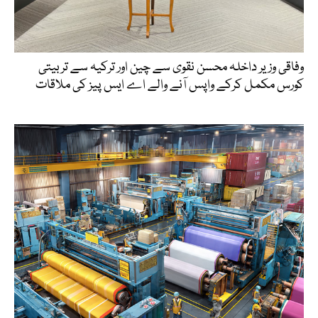
وفاقی وزیر داخلہ محسن نقوی سے چین اور ترکیہ سے تربیتی
کورس مکمل کرکے واپس آنے والے اے ایس پیز کی ملاقات