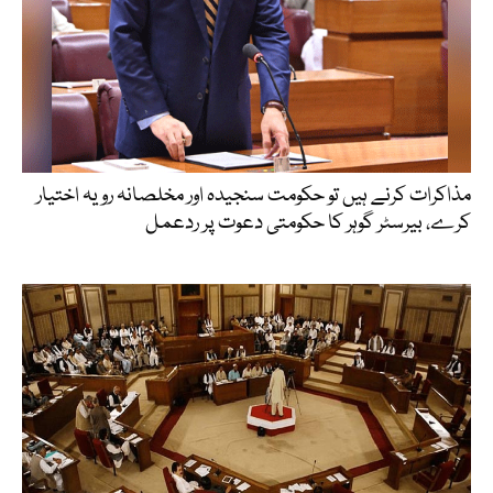
مذاکرات کرنے ہیں تو حکومت سنجیدہ اور مخلصانہ رویہ اختیار
کرے، بیرسٹر گوہر کا حکومتی دعوت پر ردعمل