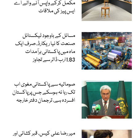
مکمل کرکے واپس آنے والے اے
ایس پیز کی ملاقات
مسائل کے باوجود ٹیکسٹائل
صنعت کا نیا ریکارڈ، صرف ایک
ماہ میں پاکستانی برآمدات
1.83ارب ڈالر سے تجاوز
صومالیہ سے پاکستانی مغوی اب
تک رہا نہ ہوسکے جس پر پاکستان
افسردہ ہے، ترجمان دفتر خارجہ
میر رضا علی کیس، قبر کشائی اور