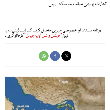
تجارت پر بھی مرتب ہو سکتے ہیں۔
روزانہ مستند اور خصوصی خبریں حاصل کرنے کے لیے ڈیلی سب
نیوز
"آفیشل واٹس ایپ چینل"
کو فالو کریں۔