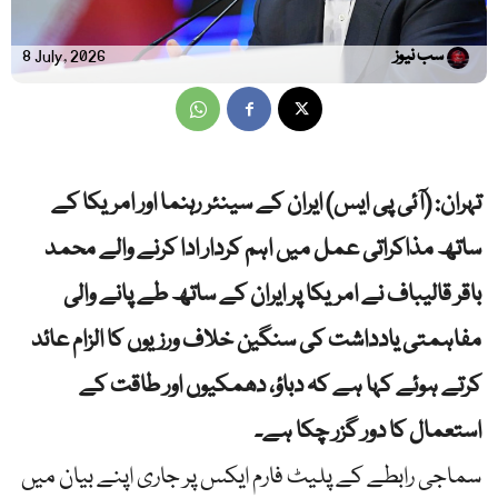
سب نیوز
8 July, 2026
تہران: (آئی پی ایس) ایران کے سینئر رہنما اور امریکا کے
ساتھ مذاکراتی عمل میں اہم کردار ادا کرنے والے محمد
باقر قالیباف نے امریکا پر ایران کے ساتھ طے پانے والی
مفاہمتی یادداشت کی سنگین خلاف ورزیوں کا الزام عائد
کرتے ہوئے کہا ہے کہ دباؤ، دھمکیوں اور طاقت کے
استعمال کا دور گزر چکا ہے۔
سماجی رابطے کے پلیٹ فارم ایکس پر جاری اپنے بیان میں