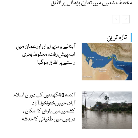
مختلف شعبوں میں تعاون بڑھانے پر اتفاق
تازہ ترین
آبنائے ہرمز پر ایران اور عمان میں
اہم پیش رفت، محفوظ بحری
راستے پر اتفاق ہوگیا
آئندہ 48گھنٹوں کے دوران اسلام
آباد، خیبرپختونخوا، آزاد
کشمیر،میں بارش کا امکان ،
دریاوں میں طغیانی کا خدشہ