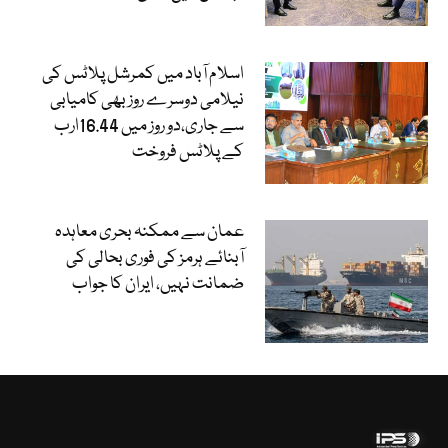
اسلام آباد میں کمرشل پلاٹس کی
نیلامی دوسرے روز بھی کامیابی
سے جاری،دو روز میں 16.44ارب
کے پلاٹس فروخت
عمان سے ممکنہ بحری معاہدہ
آبنائے ہرمز کی فوری بحالی کی
ضمانت نہیں، ایران کا جواب