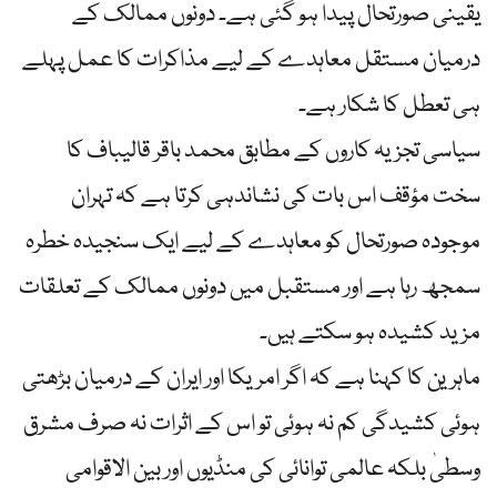
یقینی صورتحال پیدا ہو گئی ہے۔ دونوں ممالک کے
درمیان مستقل معاہدے کے لیے مذاکرات کا عمل پہلے
ہی تعطل کا شکار ہے۔
سیاسی تجزیہ کاروں کے مطابق محمد باقر قالیباف کا
سخت مؤقف اس بات کی نشاندہی کرتا ہے کہ تہران
موجودہ صورتحال کو معاہدے کے لیے ایک سنجیدہ خطرہ
سمجھ رہا ہے اور مستقبل میں دونوں ممالک کے تعلقات
مزید کشیدہ ہو سکتے ہیں۔
ماہرین کا کہنا ہے کہ اگر امریکا اور ایران کے درمیان بڑھتی
ہوئی کشیدگی کم نہ ہوئی تو اس کے اثرات نہ صرف مشرق
وسطیٰ بلکہ عالمی توانائی کی منڈیوں اور بین الاقوامی