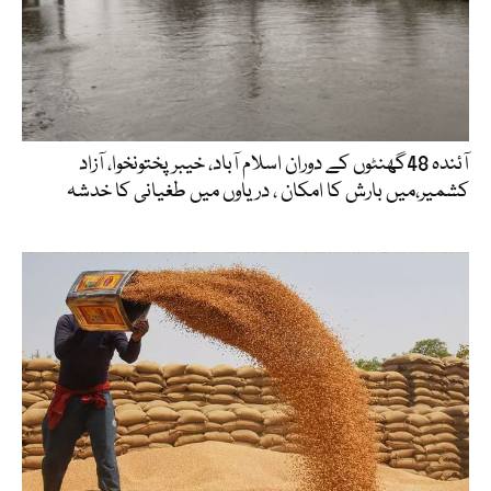
آئندہ 48گھنٹوں کے دوران اسلام آباد، خیبرپختونخوا، آزاد
کشمیر،میں بارش کا امکان ، دریاوں میں طغیانی کا خدشہ