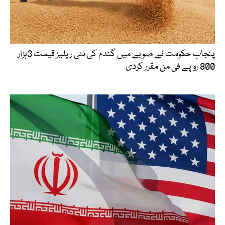
پنجاب حکومت نے صوبے میں گندم کی نئی ریلیز قیمت 3ہزار
800 روپے فی من مقرر کردی