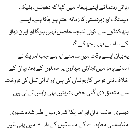
ایرانی رہنما نے اپنے پیغام میں کہا کہ دھونس، بلیک
میلنگ اور زبردستی کا زمانہ ختم ہو چکا ہے۔ ایسے
ہتھکنڈوں سے کوئی نتیجہ حاصل نہیں ہوگا اور ایران دباؤ
کے سامنے نہیں جھکے گا۔
یہ بیان ایسے وقت میں سامنے آیا ہے جب امریکا نے
آبنائے ہرمز میں تجارتی جہازوں پر حملوں کے بعد ایران کے
خلاف نئی فوجی کارروائیاں کی ہیں اور ایرانی تیل کی فروخت
سے متعلق دی گئی بعض رعایتیں بھی واپس لے لی ہیں۔
دوسری جانب ایران اور امریکا کے درمیان طے شدہ عبوری
مفاہمتی معاہدے کے مستقبل کے بارے میں بھی غیر