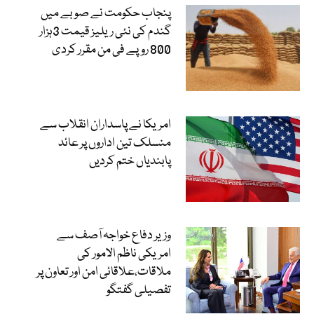
پنجاب حکومت نے صوبے میں
گندم کی نئی ریلیز قیمت 3ہزار
800 روپے فی من مقرر کردی
امریکا نے پاسداران انقلاب سے
منسلک تین اداروں پر عائد
پابندیاں ختم کردیں
وزیر دفاع خواجہ آصف سے
امریکی ناظم الامور کی
ملاقات،علاقائی امن اور تعاون پر
تفصیلی گفتگو