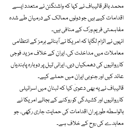
محمد باقر قالیباف نے کہا کہ واشنگٹن نے متعدد ایسے
اقدامات کیے ہیں جو دونوں ممالک کے درمیان طے شدہ
مفاہمتی فریم ورک کے منافی ہیں۔
انہوں نے الزام لگایا کہ امریکا نے آبنائے ہرمز کے انتظامی
معاملات میں مداخلت کی، ایران کے خلاف مزید فوجی
کارروائیوں کی دھمکیاں دیں، ایرانی تیل پر دوبارہ پابندیاں
عائد کیں اور جنوبی ایران میں حملے کیے۔
قالیباف نے یہ بھی دعویٰ کیا کہ لبنان میں اسرائیلی
کارروائیوں اور کشیدگی کو روکنے کے بجائے امریکا نے
بالواسطہ طور پر ان اقدامات کی حمایت جاری رکھی، جو
معاہدے کی روح کے خلاف ہے۔