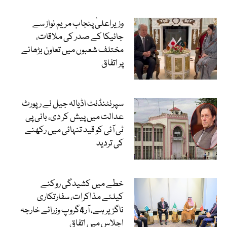
وزیراعلیٰ پنجاب مریم نواز سے
جائیکا کے صدر کی ملاقات،
مختلف شعبوں میں تعاون بڑھانے
پر اتفاق
سپرنٹنڈنٹ اڈیالہ جیل نے رپورٹ
عدالت میں پیش کر دی، بانی پی
ٹی آئی کو قید تنہائی میں رکھنے
کی تردید
خطے میں کشیدگی روکنے
کیلئے مذاکرات، سفارتکاری
ناگزیر ہے، آر4گروپ وزرائے خارجہ
اجلاس میں اتفاق