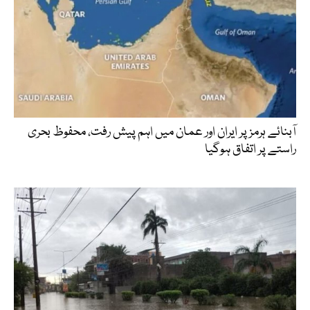
آبنائے ہرمز پر ایران اور عمان میں اہم پیش رفت، محفوظ بحری
راستے پر اتفاق ہوگیا