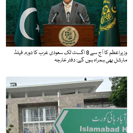
وزیراعظم کا آج سے 8 اگست تک سعودی عرب کا دورہ، فیلڈ
مارشل بھی ہمراہ ہوں گے: دفتر خارجہ