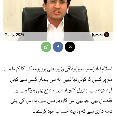
سب نیوز
7 July, 2026
اسلام آباد(سب نیوز)وفاقی وزیر علی پرویز ملک کا کہنا ہے
ہم پر کسی کا کوئی دبا نہیں، نہ ہی ہمارا کسی سے کوئی
لینا دینا ہے۔ پٹرول کاروبار میں منافع بھی ہوتا ہے اور
نقصان بھی، جو بھی اس کاروبار میں ہے، یہ اس کی اپنی
ذمہ داری ہے کہ وہ اپنا حساب خود کرے ۔