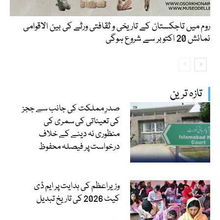
روم میں تاجکستان کے تاریخی و ثقافتی ورثے کی بین الاقوامی
نمائش 20 اکتوبر سے شروع ہوگی
تازہ ترین
صدرِ مملکت کی جانب سے ججز
کی تعیناتی کی سمری کی
منظوری نہ دینے کے خلاف
درخواست پر فیصلہ محفوظ
وزیراعظم کی ہدایت پر ایم ڈی
کیٹ 2026 کی تاریخ تبدیل