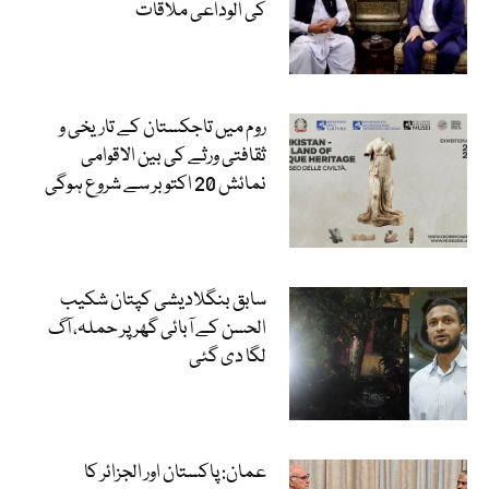
کی الوداعی ملاقات
روم میں تاجکستان کے تاریخی و
ثقافتی ورثے کی بین الاقوامی
نمائش 20 اکتوبر سے شروع ہوگی
سابق بنگلادیشی کپتان شکیب
الحسن کے آبائی گھر پر حملہ، آگ
لگا دی گئی
عمان: پاکستان اور الجزائر کا