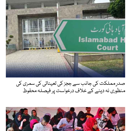
صدرِ مملکت کی جانب سے ججز کی تعیناتی کی سمری کی
منظوری نہ دینے کے خلاف درخواست پر فیصلہ محفوظ