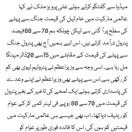
میڈیا سے گفتگو کرتے ہوئے علی پرویز ملک نے کہا
عالمی مارکیٹ میں خام تیل کی قیمت جنگ سے پہلے
کی سطح پر آ گئی ہے لیکن چونکہ ہم 70 سے 80فیصد
پٹرول درآمد کرتے ہیں، اس لیے ہمیں آج بھی پٹرول جنگ
سے پہلے کی قیمت کے مقابلے میں 15سے 20ڈالر مہنگا
مل رہا ہے۔ اسی وجہ سے وزیراعظم نے پٹرولیم لیوی بھی کم
کر رکھی ہے،اس سے پہلے بھی وزیراعظم نے اپنے وعدے
کی پاسداری کرتے ہوئے ایک لمحے کی تاخیر کے بغیر پٹرول
کی قیمت میں 70 سے 80 روپے فی لیٹر کمی کر کے عوام
کو ریلیف دیا تھا۔ اب بھی جیسے ہی عالمی مارکیٹ میں
قیمتیں کم ہوں گی، اس کا فائدہ فوری طور پر عوام کو