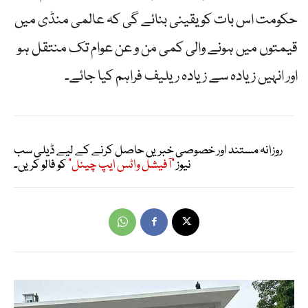
حکومت اس بات کو یقینی بنائے گی کہ عالمی منڈی میں
قیمتوں میں ہونے والی کمی من و عن عوام تک منتقل ہو
اور انہیں زیادہ سے زیادہ ریلیف فراہم کیا جائے۔
روزانہ مستند اور خصوصی خبریں حاصل کرنے کے لیے ڈیلی سب
نیوز
"آفیشل واٹس ایپ چینل"
کو فالو کریں۔