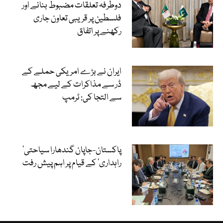
دوطرفہ تعلقات مضبوط بنانے اور
فلسطین پر قریبی تعاون جاری
رکھنے پر اتفاق
ایران نے بڑے امریکی حملے کے
ڈر سے مذاکرات کے لیے مجھ
سے التجا کی: ٹرمپ
‘پاکستان-جاپان گندھارا سیاحتی
راہداری’ کے قیام پر اہم پیش رفت