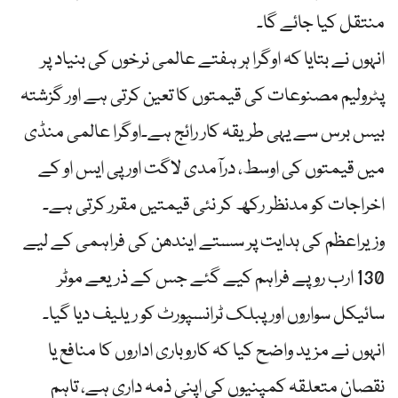
منتقل کیا جائے گا۔
انہوں نے بتایا کہ اوگرا ہر ہفتے عالمی نرخوں کی بنیاد پر
پٹرولیم مصنوعات کی قیمتوں کا تعین کرتی ہے اور گزشتہ
بیس برس سے یہی طریقہ کار رائج ہے۔اوگرا عالمی منڈی
میں قیمتوں کی اوسط، درآمدی لاگت اور پی ایس او کے
اخراجات کو مدنظر رکھ کر نئی قیمتیں مقرر کرتی ہے۔
وزیراعظم کی ہدایت پر سستے ایندھن کی فراہمی کے لیے
130 ارب روپے فراہم کیے گئے جس کے ذریعے موٹر
سائیکل سواروں اور پبلک ٹرانسپورٹ کو ریلیف دیا گیا۔
انہوں نے مزید واضح کیا کہ کاروباری اداروں کا منافع یا
نقصان متعلقہ کمپنیوں کی اپنی ذمہ داری ہے، تاہم