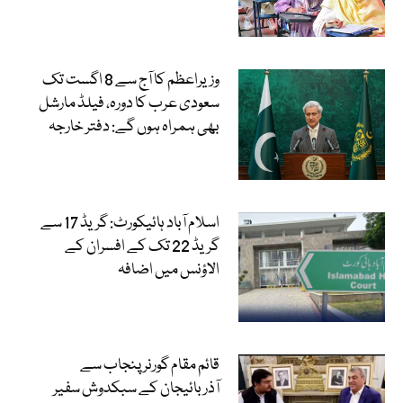
وزیراعظم کا آج سے 8 اگست تک
سعودی عرب کا دورہ، فیلڈ مارشل
بھی ہمراہ ہوں گے: دفتر خارجہ
اسلام آباد ہائیکورٹ: گریڈ 17 سے
گریڈ 22 تک کے افسران کے
الاؤنس میں اضافہ
قائم مقام گورنر پنجاب سے
آذربائیجان کے سبکدوش سفیر