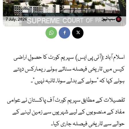
سب نیوز
7 July, 2026
اسلام آباد :(آئی پی ایس) سپریم کورٹ کا حصولِ اراضی
کیس میں تاریخی فیصلہ سناتے ہوئے ریمارکس دیتے
ہوئے کہا کہ “سونے کے بدلے سونا، تانبہ نہیں”۔
تفصیلات کے مطابق سپریم کورٹ آف پاکستان نے عوامی
مفاد کے منصوبوں کے لیے شہریوں سے زمین لینے کے
حوالے سے تاریخی فیصلہ جاری کیا۔