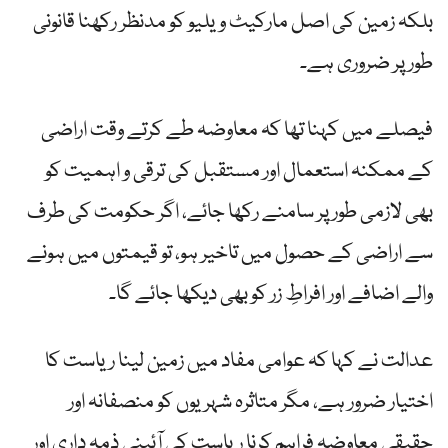
بلکہ زمین کی اصل مارکیٹ ویلیو کو مدنظر رکھنا قانونی
طور پر ضروری ہے۔
فیصلے میں کہنا تھا کہ معاوضہ طے کرتے وقت اراضی
کے ممکنہ استعمال اور مستقبل کی ترقی و اہمیت کو
بھی لازمی طور پر سامنے رکھا جائے، اگر حکومت کی طرف
سے اراضی کے حصول میں تاخیر ہو، تو قیمتوں میں ہونے
والے اضافے اور افراطِ زر کو بھی دیکھا جائے گا۔
عدالت نے کہا کہ عوامی مفاد میں زمین لینا ریاست کا
اختیار ضرور ہے، مگر متاثرہ شہریوں کو منصفانہ اور
حقیقی معاوضہ فراہم کرنا ریاست کی آئینی ذمہ داری اور