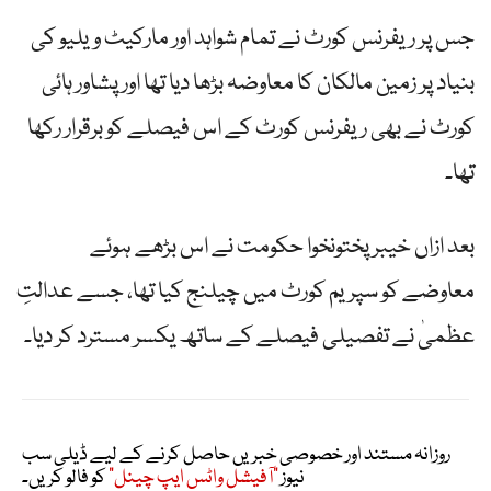
جس پر ریفرنس کورٹ نے تمام شواہد اور مارکیٹ ویلیو کی
بنیاد پر زمین مالکان کا معاوضہ بڑھا دیا تھا اور پشاور ہائی
کورٹ نے بھی ریفرنس کورٹ کے اس فیصلے کو برقرار رکھا
تھا۔
بعد ازاں خیبر پختونخوا حکومت نے اس بڑھے ہوئے
معاوضے کو سپریم کورٹ میں چیلنج کیا تھا، جسے عدالتِ
عظمیٰ نے تفصیلی فیصلے کے ساتھ یکسر مسترد کر دیا۔
روزانہ مستند اور خصوصی خبریں حاصل کرنے کے لیے ڈیلی سب
نیوز
"آفیشل واٹس ایپ چینل"
کو فالو کریں۔