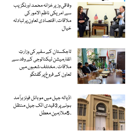
وفاقی وزیر خزانہ محمد اورنگزیب
سے امریکی ناظم الامور کی
ملاقات، اقتصادی تعاون پر تبادلہ
خیال
تاجکستان کے سفیر کی وزارتِ
انفارمیشن ٹیکنالوجی کے وفد سے
ملاقات ، مختلف شعبوں میں
تعاون کے فروغ پر گفتگو
اڈیالہ جیل میں موبائل فونز برآمد
ہونے پر 3قیدی اٹک جیل منتقل
، 5ملازمین معطل