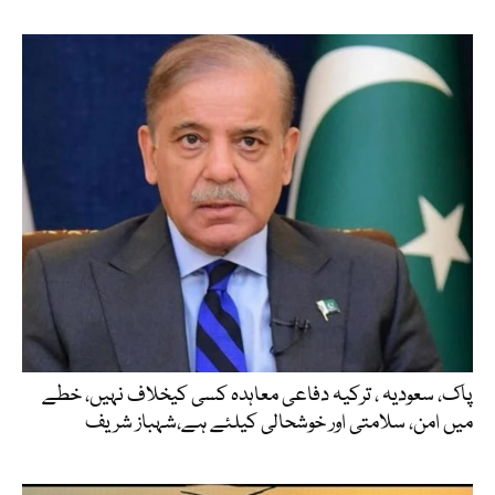
پاک، سعودیہ ، ترکیہ دفاعی معاہدہ کسی کیخلاف نہیں، خطے
میں امن، سلامتی اور خوشحالی کیلئے ہے،شہباز شریف