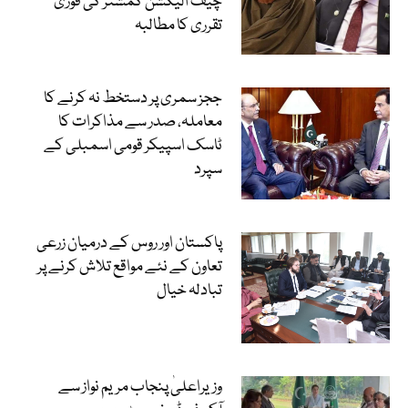
چیف الیکشن کمشنر کی فوری
تقرری کا مطالبہ
ججز سمری پر دستخط نہ کرنے کا
معاملہ، صدر سے مذاکرات کا
ٹاسک اسپیکر قومی اسمبلی کے
سپرد
پاکستان اور روس کے درمیان زرعی
تعاون کے نئے مواقع تلاش کرنے پر
تبادلہ خیال
وزیراعلیٰ پنجاب مریم نواز سے