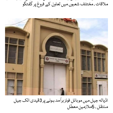
ملاقات ، مختلف شعبوں میں تعاون کے فروغ پر گفتگو
اڈیالہ جیل میں موبائل فونز برآمد ہونے پر 3قیدی اٹک جیل
منتقل ، 5ملازمین معطل