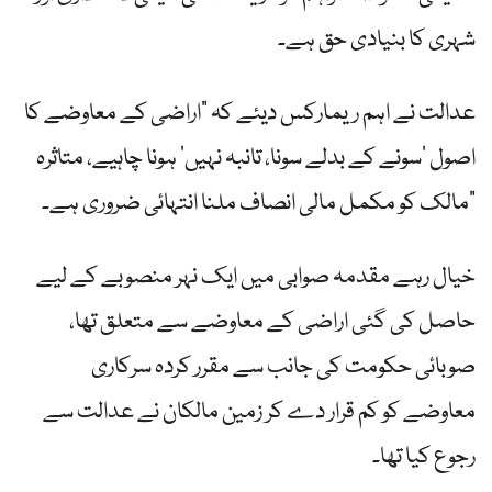
شہری کا بنیادی حق ہے۔
عدالت نے اہم ریمارکس دیئے کہ “اراضی کے معاوضے کا
اصول ‘سونے کے بدلے سونا، تانبہ نہیں’ ہونا چاہیے، متاثرہ
مالک کو مکمل مالی انصاف ملنا انتہائی ضروری ہے۔”
خیال رہے مقدمہ صوابی میں ایک نہر منصوبے کے لیے
حاصل کی گئی اراضی کے معاوضے سے متعلق تھا،
صوبائی حکومت کی جانب سے مقرر کردہ سرکاری
معاوضے کو کم قرار دے کر زمین مالکان نے عدالت سے
رجوع کیا تھا۔