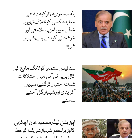
پاک، سعودیہ ، ترکیہ دفاعی
معاہدہ کسی کیخلاف نہیں،
خطے میں امن، سلامتی اور
خوشحالی کیلئے ہے،شہباز
شریف
ستائیس ستمبر کو لانگ مارچ کی
کال پر پی ٹی آئی میں اختلافات
شدت اختیار کرگئے، سہیل
آفریدی اور شہباز گل آمنے
سامنے
اپوزیشن لیڈر محمود خان اچکزئی
کا وزیراعظم شہباز شریف کو خط،