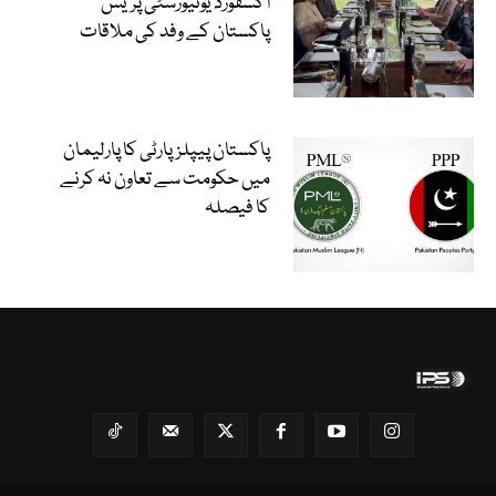
آکسفورڈ یونیورسٹی پریس
پاکستان کے وفد کی ملاقات
پاکستان پیپلزپارٹی کا پارلیمان
میں حکومت سے تعاون نہ کرنے
کا فیصلہ