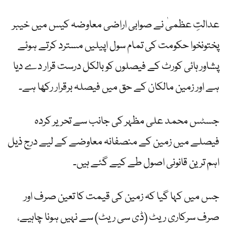
عدالتِ عظمیٰ نے صوابی اراضی معاوضہ کیس میں خیبر
پختونخوا حکومت کی تمام سول اپیلیں مسترد کرتے ہوئے
پشاور ہائی کورٹ کے فیصلوں کو بالکل درست قرار دے دیا
ہے اور زمین مالکان کے حق میں فیصلہ برقرار رکھا ہے۔
جسٹس محمد علی مظہر کی جانب سے تحریر کردہ
فیصلے میں زمین کے منصفانہ معاوضے کے لیے درج ذیل
اہم ترین قانونی اصول طے کیے گئے ہیں۔
جس میں کہا گیا کہ زمین کی قیمت کا تعین صرف اور
صرف سرکاری ریٹ (ڈی سی ریٹ) سے نہیں ہونا چاہیے،