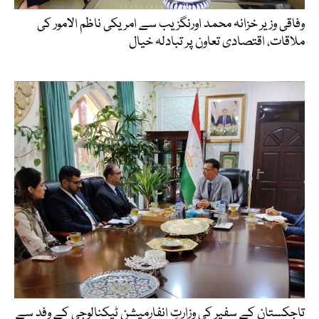
وفاقی وزیر خزانہ محمد اورنگزیب سے امریکی ناظم الامور کی
ملاقات، اقتصادی تعاون پر تبادلہ خیال
تاجکستان کے سفیر کی وزارتِ انفارمیشن ٹیکنالوجی کے وفد سے