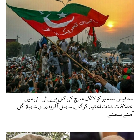
ستائیس ستمبر کو لانگ مارچ کی کال پر پی ٹی آئی میں
اختلافات شدت اختیار کرگئے، سہیل آفریدی اور شہباز گل
آمنے سامنے