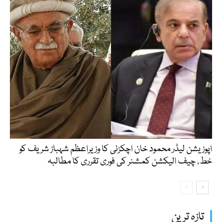
اپوزیشن لیڈر محمود خان اچکزئی کا وزیراعظم شہباز شریف کو
خط، چیف الیکشن کمشنر کی فوری تقرری کا مطالبہ
تازہ ترین