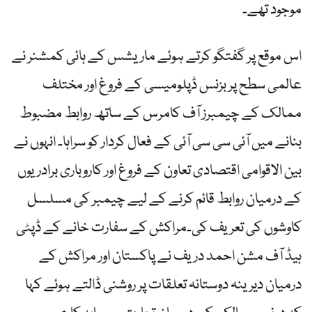
موجود تھے۔
اس موقع پر گفتگو کرتے ہوئے ماریشس کے ہائی کمشنر نے
عالمی سطح پر بزنس ڈپلومیسی کے فروغ اور مختلف
ممالک کے چیمبرز آف کامرس کے ساتھ روابط مضبوط
بنانے میں آئی سی سی آئی کے فعال کردار کو سراہا۔ انہوں نے
بین الاقوامی اقتصادی تعاون کے فروغ اور کاروباری برادریوں
کے درمیان روابط قائم کرنے کے لیے چیمبر کی مسلسل
کاوشوں کی تعریف کی۔مراکش کے سفارت خانے کے ڈپٹی
ہیڈ آف مشن احمد دریف نے پاکستان اور مراکش کے
درمیان دیرینہ دوستانہ تعلقات پر روشنی ڈالتے ہوئے کہا