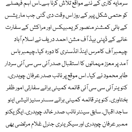
سرمایہ کاری کے نئے مواقع تلاش کرنا ہے۔اس اہم فیصلے
کو حتمی شکل پیر کے روز اس وقت دی گئی جب ماریشس
کے ہائی کمشنر منصور کریمبیکس اور مراکش کے سفارت
خانے کے ڈپٹی ہیڈ آف مشن احمد دریف نے اسلام آباد
چیمبر آف کامرس اینڈ انڈسٹری کا دورہ کیا۔چیمبر ہاس
آمد پر معزز مہمانوں کا استقبال صدر آئی سی سی آئی سردار
طاہر محمود نے کیا۔ اس موقع پر نائب صدر عرفان چوہدری،
کنوینر آئی سی سی آئی قائمہ کمیٹی برائے سفارتی امور ظفر
بختاوری، کنوینر قائمہ کمیٹی برائے سسٹر سٹیز انیشی ایٹو
ساجد اقبال، سابق سینئر نائب صدر خالد چوہدری، ایگزیکٹو
ممبر عرفان چوہدری اور سیکریٹری جنرل غلام مرتضی بھی