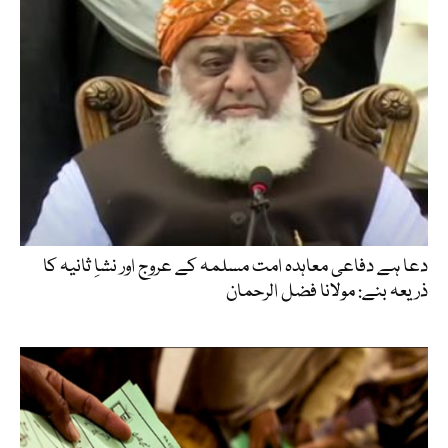
دعا ہے دفاعی معاہدہ امت مسلمہ کے عروج اور نشاِ ثانیہ کا
ذریعہ بنے: مولانا فضل الرحمان