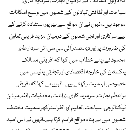
کہ دونوں ممالک کے درمیان تجارت، سرمایہ کاری،
سیاحت اور ثقافتی تبادلوں کے شعبوں میں وسیع امکانات
موجود ہیں۔ انہوں نے ان مواقع سے بھرپور استفادہ کرنے کے
لیے سرکاری اور نجی شعبوں کے درمیان مزید قریبی تعاون
کی ضرورت پر زور دیا۔صدر آئی سی سی آئی سردار طاہر
محمود نے اپنے خطاب میں کہا کہ افریقی ممالک
پاکستان کی خارجہ اقتصادی اور تجارتی پالیسی میں
خصوصی اہمیت رکھتے ہیں۔ انہوں نے کہا کہ افریقی
براعظم تجارت، سرمایہ کاری، زراعت، معدنیات، انفارمیشن
ٹیکنالوجی، سیاحت، تعلیم اور انفراسٹرکچر سمیت مختلف
شعبوں میں بے پناہ مواقع فراہم کرتا ہے۔انہوں نے اس امید