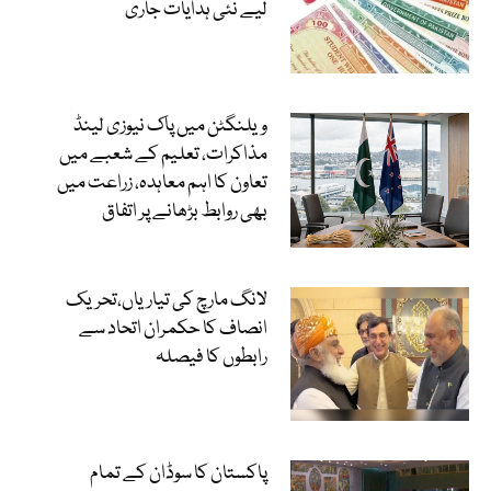
لیے نئی ہدایات جاری
ویلنگٹن میں پاک نیوزی لینڈ
مذاکرات، تعلیم کے شعبے میں
تعاون کا اہم معاہدہ، زراعت میں
بھی روابط بڑھانے پر اتفاق
لانگ مارچ کی تیاریاں،تحریک
انصاف کا حکمران اتحاد سے
رابطوں کا فیصلہ
پاکستان کا سوڈان کے تمام