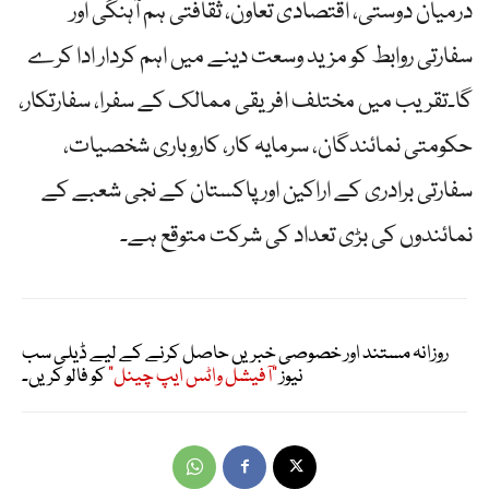
درمیان دوستی، اقتصادی تعاون، ثقافتی ہم آہنگی اور
سفارتی روابط کو مزید وسعت دینے میں اہم کردار ادا کرے
گا۔تقریب میں مختلف افریقی ممالک کے سفرا، سفارتکار،
حکومتی نمائندگان، سرمایہ کار، کاروباری شخصیات،
سفارتی برادری کے اراکین اور پاکستان کے نجی شعبے کے
نمائندوں کی بڑی تعداد کی شرکت متوقع ہے۔
روزانہ مستند اور خصوصی خبریں حاصل کرنے کے لیے ڈیلی سب
نیوز
"آفیشل واٹس ایپ چینل"
کو فالو کریں۔