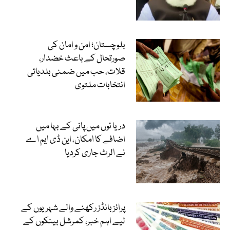
بلوچستان؛ امن و امان کی
صورتحال کے باعث خضدار،
قلات، حب میں ضمنی بلدیاتی
انتخابات ملتوی
دریا ئوں میں پانی کے بہا میں
اضافے کا امکان، این ڈی ایم اے
نے الرٹ جاری کردیا
پرائز بانڈز رکھنے والے شہریوں کے
لیے اہم خبر، کمرشل بینکوں کے