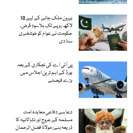
بیرون ملک جانے کے لیے 10
لاکھ روپے تک بلا سود قرض،
حکومت نے عوام کو خوشخبری
سنا دی
پی آئی اے کی نجکاری کے بعد
بورڈ کے اہم ترین اجلاس میں
بڑے فیصلے
دعا ہے دفاعی معاہدہ امت
مسلمہ کے عروج اور نشاِ ثانیہ کا
ذریعہ بنے: مولانا فضل الرحمان