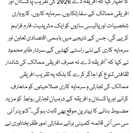
کا اظہار کیا کہ افریقہ ڈے 2026 کی تقریب پاکستان اور
افریقی ممالک کے سفارتکاروں، سرمایہ کاروں، کاروباری
شخصیات اور پالیسی سازوں کو ایک مثر پلیٹ فارم فراہم
کریے گی، جس کے نتیجے میں باہمی اقتصادی تعاون اور
سرمایہ کاری کے نئے راستے کھلیں گے۔سردار طاہر محمود
نے کہا کہ “افریقہ ڈے نہ صرف افریقی ممالک کی شاندار
ثقافتی تنوع کو اجاگر کرے گا بلکہ یہ تقریب افریقی
ممالک کی تجارتی و سرمایہ کاری صلاحیتوں کو متعارف
کرانے اور پاکستان و افریقہ کے درمیان تجارتی روابط کو مزید
مضبوط بنانے کا بہترین موقع بھی ثابت ہوگی۔”کنوینر آئی
سی سی آئی قائمہ کمیٹی برائے سفارتی امور ظفر بختاوری نے