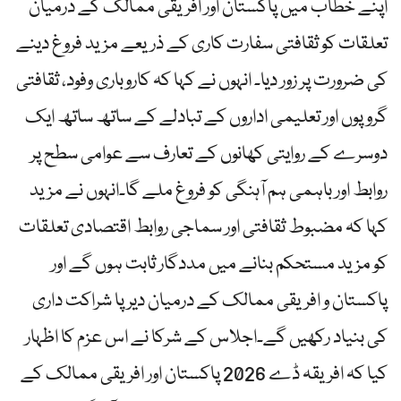
اپنے خطاب میں پاکستان اور افریقی ممالک کے درمیان
تعلقات کو ثقافتی سفارت کاری کے ذریعے مزید فروغ دینے
کی ضرورت پر زور دیا۔ انہوں نے کہا کہ کاروباری وفود، ثقافتی
گروپوں اور تعلیمی اداروں کے تبادلے کے ساتھ ساتھ ایک
دوسرے کے روایتی کھانوں کے تعارف سے عوامی سطح پر
روابط اور باہمی ہم آہنگی کو فروغ ملے گا۔انہوں نے مزید
کہا کہ مضبوط ثقافتی اور سماجی روابط اقتصادی تعلقات
کو مزید مستحکم بنانے میں مددگار ثابت ہوں گے اور
پاکستان و افریقی ممالک کے درمیان دیرپا شراکت داری
کی بنیاد رکھیں گے۔اجلاس کے شرکا نے اس عزم کا اظہار
کیا کہ افریقہ ڈے 2026 پاکستان اور افریقی ممالک کے