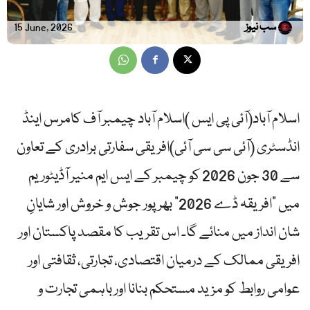
سب نیوز
15 June, 2026
اسلام آباد(آئی پی ایس )اسلام آباد چیمبر آف کامرس اینڈ
انڈسٹری (آئی سی سی آئی)افریقی سفارتی برادری کے تعاون
سے 30 جون 2026 کو چیمبر کے ایس ایم منیر آڈیٹوریم
میں “افریقہ ڈے 2026” بھرپور جوش و خروش اور شایانِ
شان انداز میں منائے گا۔ اس تقریب کا مقصد پاکستان اور
افریقی ممالک کے درمیان اقتصادی، تجارتی، ثقافتی اور
عوامی روابط کو مزید مستحکم بنانا اور باہمی تجارت و