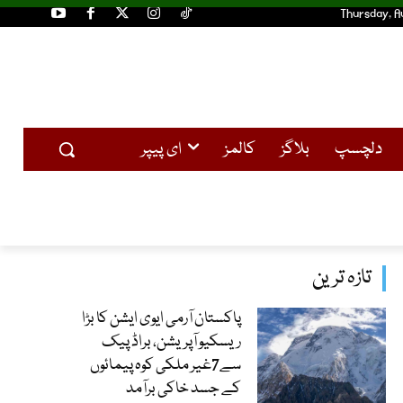
Thursday, A
دلچسپ
بلاگز
کالمز
ای پیپر
تازہ ترین
پاکستان آرمی ایوی ایشن کا بڑا
ریسکیو آپریشن، براڈ پیک
سے7غیر ملکی کوہ پیمائوں
کے جسد خاکی برآمد