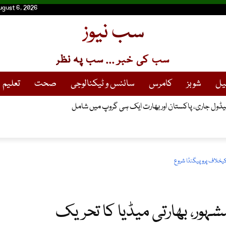
ugust 6, 2026
سب نیوز
سب کی خبر ... سب پہ نظر
یل
شوبز
کامرس
سائنس و ٹیکنالوجی
صحت
تعلیم
 میزائل کا کامیاب تجربہ، علاقائی ممالک کا اظہارِ تشویش
کیخلاف پروپیگنڈا شروع
شہور، بھارتی میڈیا کا تحریک