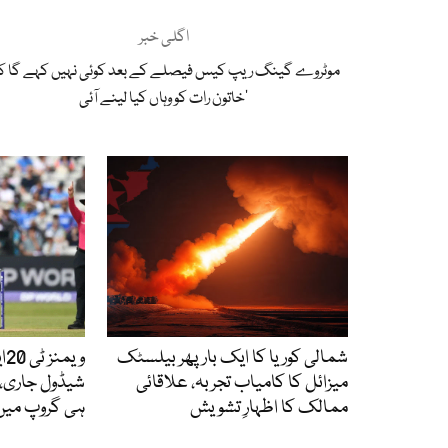
اگلی خبر
خاتون رات کو وہاں کیا لینے آئی‘
شمالی کوریا کا ایک بار پھر بیلسٹک
میزائل کا کامیاب تجربہ، علاقائی
شیڈول جاری، 
ممالک کا اظہارِ تشویش
ہی گروپ میں