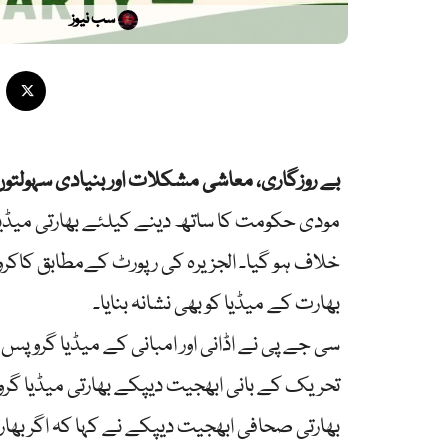
سب نیوز
بے روزگاری، معاشی مشکلات اور بنیادی سہولتوں ک
مودی حکومت کا ساتھ دینے کیلئے بھارتی میڈیا
خلاف ہو گیا۔ الجزیرہ کی رپورٹ کےمطابق کاکر
بھارت کے میڈیا کو بھی نشانہ بنایا۔
سی جے پی نے اڈانی اور امبانی کے میڈیا گروپس
تحریک کے بانی ابھجیت دیپکے بھارتی میڈیا گرو
بھارتی صحافی ابھجیت دیپکے نے کہا کہ اگر بھا