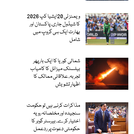
ویمنز ٹی 20ایشیا کپ 2026
کا شیڈول جاری، پاکستان اور
بھارت ایک ہی گروپ میں
شامل
شمالی کوریا کا ایک بار پھر
بیلسٹک میزائل کا کامیاب
تجربہ، علاقائی ممالک کا
اظہارِ تشویش
مذاکرات کرنے ہیں تو حکومت
سنجیدہ اور مخلصانہ رویہ
اختیار کرے، بیرسٹر گوہر کا
حکومتی دعوت پر ردعمل