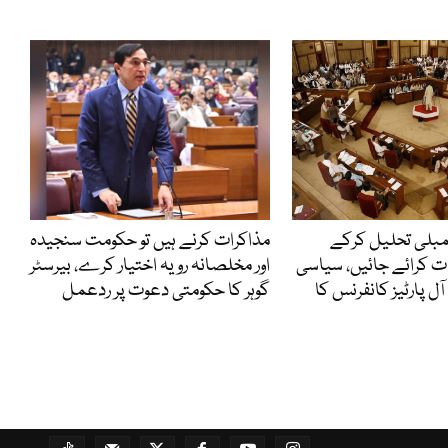
مبلی تحلیل کرکے
مذاکرات کرنے ہیں تو حکومت سنجیدہ
ت کرائے جائیں، سیاسی
اور مخلصانہ رویہ اختیار کرے، بیرسٹر
 پارٹیز کانفرنس کا
گوہر کا حکومتی دعوت پر ردعمل