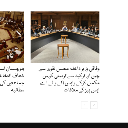
وفاقی وزیر داخلہ محسن نقوی سے
بلوچستان اس
چین اور ترکیہ سے تربیتی کورس
شفاف انتخابا
مکمل کرکے واپس آنے والے اے
جماعتوں کی آل
ایس پیز کی ملاقات
مطالبہ