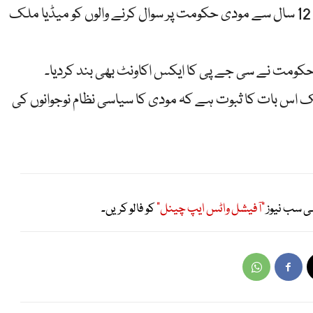
بات کرنے کا کوئی فائدہ نہیں، بھارت میں پچھلے 12 سال سے مودی حکومت پر سوال کرنے والوں کو میڈیا ملک
ومت نے سی جے پی کا ایکس اکاونٹ بھی بند کردیا۔
 اس بات کا ثبوت ہے کہ مودی کا سیاسی نظام نوجوانوں کی
ی سب نیوز
"آفیشل واٹس ایپ چینل"
کو فالو کریں۔