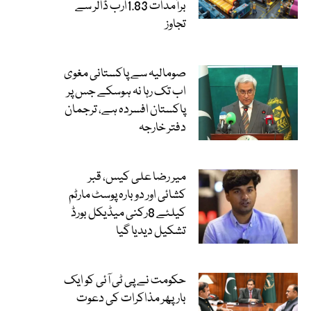
برآمدات 1.83ارب ڈالر سے
تجاوز
صومالیہ سے پاکستانی مغوی
اب تک رہا نہ ہوسکے جس پر
پاکستان افسردہ ہے، ترجمان
دفتر خارجہ
میر رضا علی کیس، قبر
کشائی اور دوبارہ پوسٹ مارٹم
کیلئے 8رکنی میڈیکل بورڈ
تشکیل دیدیا گیا
حکومت نے پی ٹی آئی کو ایک
بارپھر مذاکرات کی دعوت