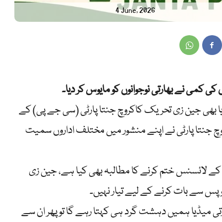
4 June, 2026
ی کمی نے بھارتی نوجوانوں کو مایوس کر دیا۔
 بھی جین زی تحریک کاکروچ جنتا پارٹی (سی جے پی) کے
وچ جنتا پارٹی نے اپنے منشور میں مختلف اداروں سمیت
 کے لائسنس ختم کرنے کا مطالبہ بھی کیا ہے، جین زی
پس سے بات کرنے کے لیے تیار نہیں۔
رتی میڈیا ہمیں دہشت گرد ہی کہتا رہے گا تو پھر ان سے