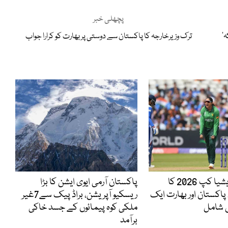
پچھلی خبر
’موٹروے گینگ ریپ کیس فیصلے کے بعد کوئی نہیں کہے گا کہ
ترک وزیرخارجہ کا پاکستان سے دوستی پربھارت کو کرارا جواب
ویمنز ٹی 20ایشیا کپ 2026 کا
پاکستان آرمی ایوی ایشن کا بڑا
پاکستان اور بھارت ایک
ریسکیو آپریشن، براڈ پیک سے7غیر
 شامل
ملکی کوہ پیمائوں کے جسد خاکی
برآمد