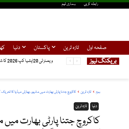
رابطہ کریں
ہماری ٹیم
صفحہ اول
تازہ ترین
پاکستان
دنیا
کھ
بریکنگ نیوز
ویمنز ٹی 20ایشیا کپ 2026 کا شیڈول جاری، پاکستان اور بھارت ایک ہی گروپ میں شامل
شمالی کوریا کا ایک بار پھر بیلسٹک
ہوم
تازہ ترین
کاکروچ جتنا پارٹی بھارت میں مشہور، بھارتی میڈیا کا تحریک 
دنیا
تازہ ترین
کاکروچ جتنا پارٹی بھارت میں م