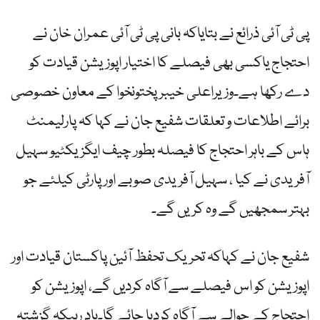
پی ٹی آئی ذرائع نے بتایاکہ بانی پی ٹی آئی عمران خان نے
احتجاج یاکسی بھی فیصلے کا اختیار اپوزیشن قیادت کو
دے رکھا ہے۔وزیراعلی خیبرپختونخوا کے معاون خصوصی
برائے اطلاعات و تعلقات شفیع جان نے کہا کہ پارلیمنٹ
ہاس کے باہر احتجاج کا فیصلہ بطور چیف ایگزیکٹیو سہیل
آفریدی نے کیا ، سہیل آفریدی صوبے اورپارٹی کیلئے جو
بہتر سمجھیں گے وہ کریں گے۔
شفیع جان نے کہاکہ تحریک تحفظ آئین پاکستان قیادت اور
اپوزیشن کو اس فیصلے سے آگاہ کردیں گے، اپوزیشن کو
احتجاج کے حوالے سے آگاہ کردیا جائے گا۔یاد رہیکہ گزشتہ