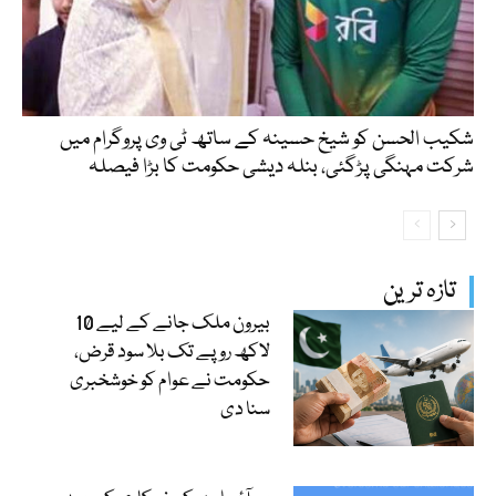
شکیب الحسن کو شیخ حسینہ کے ساتھ ٹی وی پروگرام میں
شرکت مہنگی پڑگئی، بنلہ دیشی حکومت کا بڑا فیصلہ
تازہ ترین
بیرون ملک جانے کے لیے 10
لاکھ روپے تک بلا سود قرض،
حکومت نے عوام کو خوشخبری
سنا دی