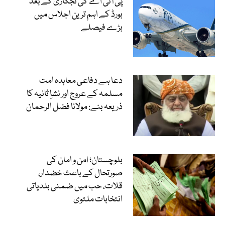
پی آئی اے کی نجکاری کے بعد
بورڈ کے اہم ترین اجلاس میں
بڑے فیصلے
دعا ہے دفاعی معاہدہ امت
مسلمہ کے عروج اور نشاِ ثانیہ کا
ذریعہ بنے: مولانا فضل الرحمان
بلوچستان؛ امن و امان کی
صورتحال کے باعث خضدار،
قلات، حب میں ضمنی بلدیاتی
انتخابات ملتوی