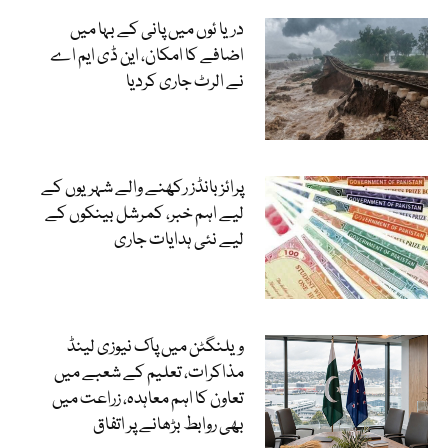
دریا ئوں میں پانی کے بہا میں
اضافے کا امکان، این ڈی ایم اے
نے الرٹ جاری کردیا
پرائز بانڈز رکھنے والے شہریوں کے
لیے اہم خبر، کمرشل بینکوں کے
لیے نئی ہدایات جاری
ویلنگٹن میں پاک نیوزی لینڈ
مذاکرات، تعلیم کے شعبے میں
تعاون کا اہم معاہدہ، زراعت میں
بھی روابط بڑھانے پر اتفاق