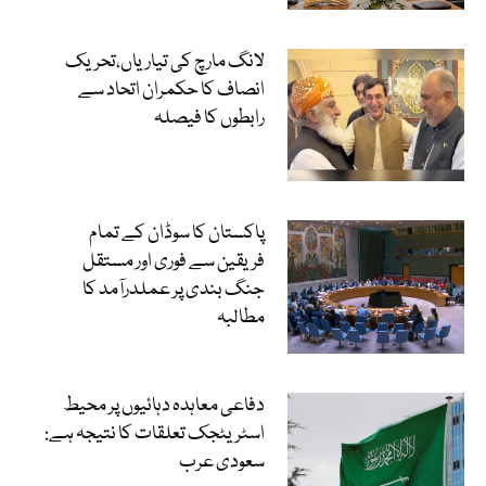
لانگ مارچ کی تیاریاں،تحریک
انصاف کا حکمران اتحاد سے
رابطوں کا فیصلہ
پاکستان کا سوڈان کے تمام
فریقین سے فوری اور مستقل
جنگ بندی پر عملدرآمد کا
مطالبہ
دفاعی معاہدہ دہائیوں پر محیط
اسٹریٹجک تعلقات کا نتیجہ ہے:
سعودی عرب