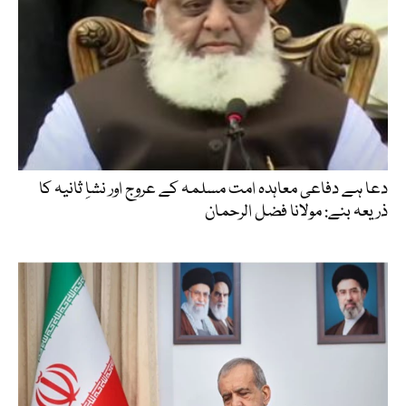
دعا ہے دفاعی معاہدہ امت مسلمہ کے عروج اور نشاِ ثانیہ کا
ذریعہ بنے: مولانا فضل الرحمان