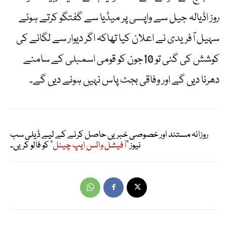
روز اڈیالہ جیل سے واپسی پر میڈیا سے گفتگو کرتے ہوئے
سہیل آفریدی نے اعلان کیا تھاکہ اگر دیوار سے لگانے کی
کوشش کی گئی تو 10جون کو قومی اسمبلی کے سامنے
دھرنا دیں گے اور وفاقی بجٹ پاس نہیں ہونے دیں گے۔
روزانہ مستند اور خصوصی خبریں حاصل کرنے کے لیے ڈیلی سب
نیوز
"آفیشل واٹس ایپ چینل"
کو فالو کریں۔