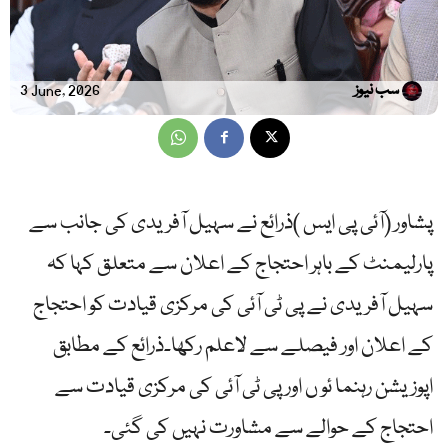
سب نیوز
3 June, 2026
پشاور (آئی پی ایس )ذرائع نے سہیل آفریدی کی جانب سے
پارلیمنٹ کے باہر احتجاج کے اعلان سے متعلق کہا کہ
سہیل آفریدی نے پی ٹی آئی کی مرکزی قیادت کو احتجاج
کے اعلان اور فیصلے سے لاعلم رکھا۔ذرائع کے مطابق
اپوزیشن رہنما ئو ں اورپی ٹی آئی کی مرکزی قیادت سے
احتجاج کے حوالے سے مشاورت نہیں کی گئی۔