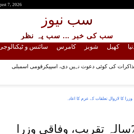
gust 7, 2026
سب نیوز
سب کی خبر ... سب پہ نظر
نیا
کھیل
شوبز
کامرس
سائنس و ٹیکنالوجی
مذاکرات کی کوئی دعوت نہیں دی، اسپیکرقومی اسمبلی
پاک چین دوستی کی 75سالہ تقریب، وفاقی وزرا