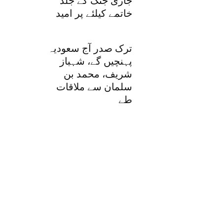
جاری جنگ کے جلد
خاتمے کیلئے پر امید
ترک صدر آج سعودیہ
پہنچیں گے، شہباز
شریف، محمد بن
سلمان سے ملاقات
طے