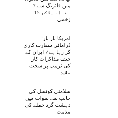
میں فائرنگ سے 7
افراد ہلاک، 15
زخمی
’امریکا بار بار
ڈرامائی سفارت کاری
کر رہا ہے‘، ایران کے
چیف مذاکرات کار
کی ٹرمپ پر سخت
تنقید
سلامتی کونسل کی
جانب سے سوات میں
دہشت گرد حملے کی
مذمت