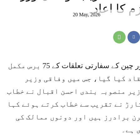
م کا اعادہ
20 May, 2026
اسلام آباد(آئی پی ایس ) پاکستان اور چین کے سفارتی تعلقات کے 75 برس مکمل
اد کیا گیا، جس میں وفاقی وزیر
زیر منصوبہ بندی احسن اقبال نے خطاب
ارڑ نے تقریب سے خطاب کرتے ہوئے کہا
ن برادرز ہیں اور دونوں ممالک کی
 ہے۔