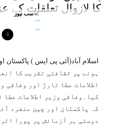
کا لازوال تعلقات کے عز
سب نیوز
ہونے پر ثقافتی تقریب کا انعق
اطلاعات عطا تارڑ اور وفاقی و
کیا۔وفاقی وزیر اطلاعات عطا ت
کہ پاکستان اور چین منفرد آئر
دوستی ہر آزمائش پر پورا اتری