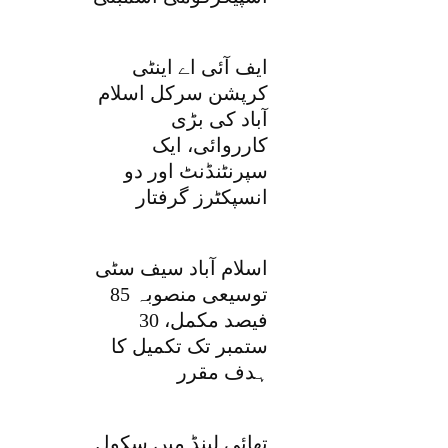
ایف آئی اے اینٹی
کرپشن سرکل اسلام
آباد کی بڑی
کارروائی، ایک
سپرنٹنڈنٹ اور دو
انسپکٹرز گرفتار
اسلام آباد سیف سٹی
توسیعی منصوبہ 85
فیصد مکمل، 30
ستمبر تک تکمیل کا
ہدف مقرر
تھائی لینڈ میں سکول