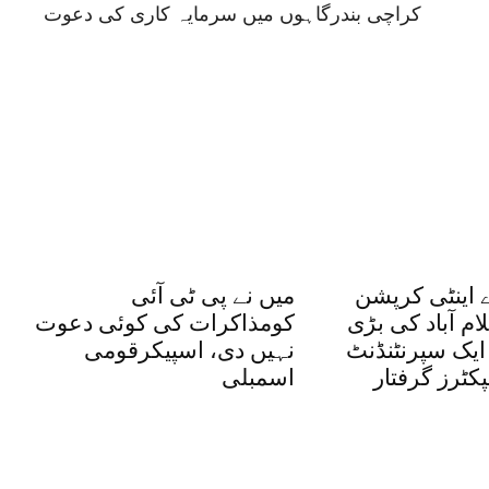
کراچی بندرگاہوں میں سرمایہ کاری کی دعوت
ے اینٹی کرپشن
میں نے پی ٹی آئی
م آباد کی بڑی
کومذاکرات کی کوئی دعوت
ایک سپرنٹنڈنٹ
نہیں دی، اسپیکرقومی
پکٹرز گرفتار
اسمبلی