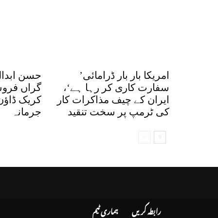
’امریکا بار بار ڈرامائی
حسن ابدال
سفارت کاری کر رہا ہے‘،
گراں فرو
ایران کے چیف مذاکرات کار
کریک ڈاؤن،
کی ٹرمپ پر سخت تنقید
جرمانہ
رابطہ کریں
ہماری ٹیم