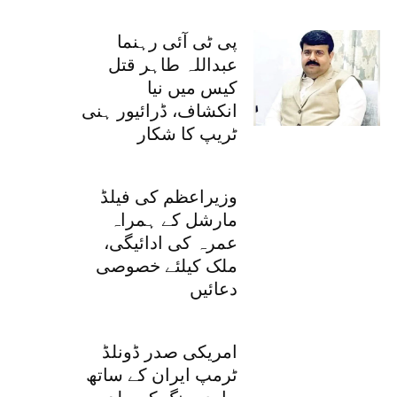
پی ٹی آئی رہنما
عبداللہ طاہر قتل
کیس میں نیا
انکشاف، ڈرائیور ہنی
ٹریپ کا شکار
وزیراعظم کی فیلڈ
مارشل کے ہمراہ
عمرہ کی ادائیگی،
ملک کیلئے خصوصی
دعائیں
امریکی صدر ڈونلڈ
ٹرمپ ایران کے ساتھ