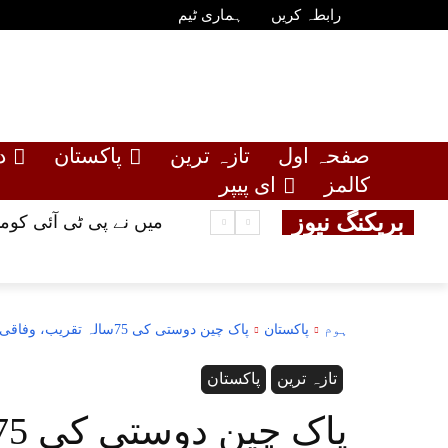
رابطہ کریں
ہماری ٹیم
صفحہ اول
تازہ ترین
پاکستان
د
کالمز
ای پیپر
بریکنگ نیوز
میں نے پی ٹی آئی کو
ہوم
پاکستان
پاک چین دوستی کی 75سالہ تقریب، وفاقی وزرا کا لازوال تعلقات کے عزم کا اعادہ
تازہ ترین
پاکستان