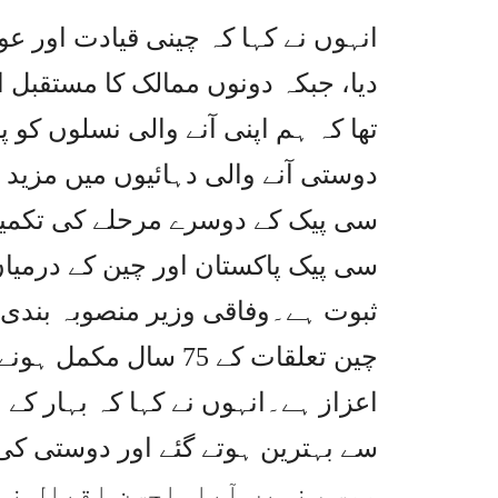
انہوں نے کہا کہ چینی قیادت اور ع
دیا، جبکہ دونوں ممالک کا مستقبل 
تھا کہ ہم اپنی آنے والی نسلوں کو 
دوستی آنے والی دہائیوں میں مزید
سی پیک کے دوسرے مرحلے کی تکمی
سی پیک پاکستان اور چین کے درمیا
ثبوت ہے۔وفاقی وزیر منصوبہ بندی 
چین تعلقات کے 75 سال
اعزاز ہے۔انہوں نے کہا کہ بہار ک
موسم نہیں آیا۔احسن اقبال نے 