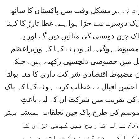
وام نے ہر مشکل وقت میں پاکستان کا ساتھ
ایک دوسرے سے جڑا ہوا ہے۔عطا تارڑ کا کہنا
پاک چین دوستی کی مثالیں دیں گے اور یہ
 مضبوط ہوگی۔انہوں نے کہا کہ وزیراعظم
ل میں خصوصی دلچسپی رکھتے ہیں، جبکہ
ن مضبوط اقتصادی شراکت داری کا منہ بولتا
احسن اقبال نے خطاب کرتے ہوئے کہا کہ پاک
 مکمل ہونے کی تقریب میں شرکت ان کے لیے باعثِ
ے موسم کی طرح پاک چین تعلقات ہمیشہ بہتر
سے بہترین ہوتے گئے اور دوستی کی 75 سالہ تاریخ میں کبھی خزاں کا
کہا کہ وقت گزرنے کے ساتھ دونوں