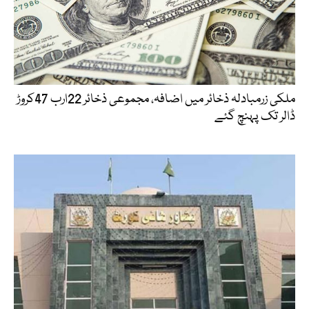
ملکی زرمبادلہ ذخائر میں اضافہ، مجموعی ذخائر 22ارب 47کروڑ
ڈالر تک پہنچ گئے