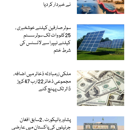
نے خبردار کر دیا
سولر صارفین کیلئے خوشخبری ،
25کلو واٹ تک سولر سسٹم
کیلئے نیپرا سے لائسنس کی
شرط ختم
ملکی زرمبادلہ ذخائر میں اضافہ،
مجموعی ذخائر 22ارب 47کروڑ
ڈالر تک پہنچ گئے
پشاور ہائیکورٹ ، 2سابق افغان
جرنیلوں کی پاکستان میں عارضی