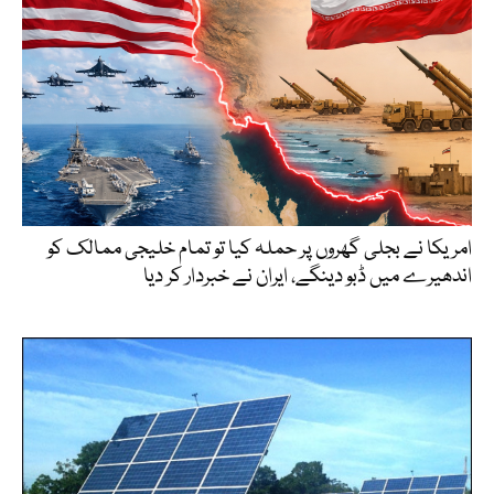
امریکا نے بجلی گھروں پر حملہ کیا تو تمام خلیجی ممالک کو
اندھیرے میں ڈبو دینگے، ایران نے خبردار کر دیا