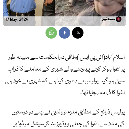
سب نیوز
17 May, 2026
اسلام آباد(آئی پی ایس )وفاقی دارالحکومت سے مبینہ طور
پر اغوا ہوکر کچے پہنچنے والے شہری کے معاملے کا ڈراپ
سین ہو گیا۔ پولیس نے دعوی کیا ہے کہ شہری نے خود ہی
اغوا کا ڈرامہ رچایا تھا۔
پولیس ذرائع کے مطابق ملزم نورالدین نے اپنے دو دوستوں
کی مدد سے اغوا کی جعلی ویڈیوز بنا کر سوشل میڈیا پر