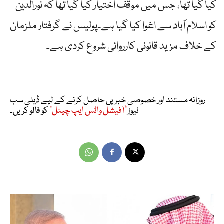
کیا گیا تھا، جس میں موقف اختیار کیا گیا تھا کہ نورالدین
کو اسلام آباد سے اغوا کیا گیا ہے۔پولیس نے گرفتار ملزمان
کے خلاف مزید قانونی کارروائی شروع کردی ہے۔
روزانہ مستند اور خصوصی خبریں حاصل کرنے کے لیے ڈیلی سب
نیوز
"آفیشل واٹس ایپ چینل"
کو فالو کریں۔