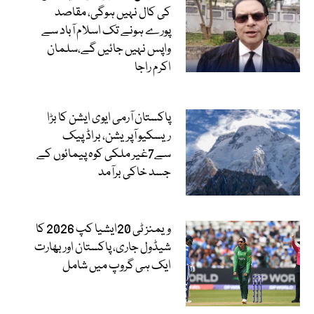
کی کال نہیں ہوگی، مقاصد
پورے ہونے تک اسلام آباد سے
واپس نہیں جائیں گے،سلمان
اکرم راجا
پاکستان آرمی ایوی ایشن کا بڑا
ریسکیو آپریشن، براڈ پیک
سے7غیر ملکی کوہ پیمائوں کے
جسد خاکی برآمد
ویمنز ٹی 20ایشیا کپ 2026 کا
شیڈول جاری، پاکستان اور بھارت
ایک ہی گروپ میں شامل