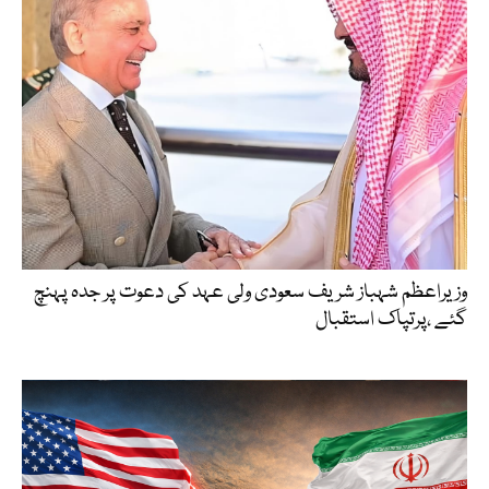
وزیراعظم شہباز شریف سعودی ولی عہد کی دعوت پر جدہ پہنچ
گئے ،پرتپاک استقبال