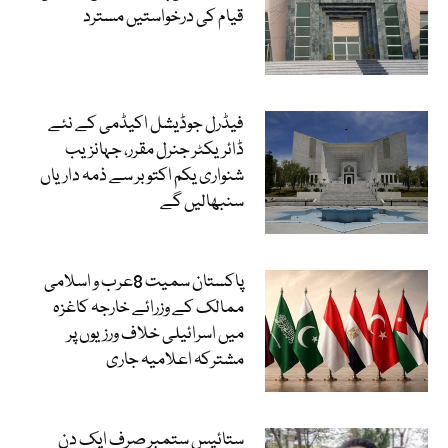
قیام کی درخواستیں مسترد
فیڈرل جوڈیشل اکیڈمی کے نئے
ڈائریکٹر جنرل مقرر، جہانزیب
شنواری یکم اکتوبر سے ذمہ داریاں
سنبھالیں گے
پاکستان سمیت 8عرب و اسلامی
ممالک کے وزرائے خارجہ کاغزہ
میں اسرائیلی خلاف ورزیوں پر
مشترکہ اعلامیہ جاری
ستائیس ستمبر صرف ایک دن