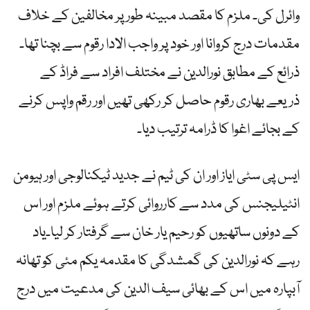
وائرل کی۔ ملزم کا مقصد مبینہ طور پر مخالفین کے خلاف
مقدمات درج کروانا اور خود پر واجب الادا رقوم سے بچنا تھا۔
ذرائع کے مطابق نورالدین نے مختلف افراد سے فراڈ کے
ذریعے بھاری رقوم حاصل کر رکھی تھیں اور رقم واپس کرنے
کے بجائے اغوا کا ڈرامہ ترتیب دیا۔
ایس پی سٹی ایاز اور ان کی ٹیم نے جدید ٹیکنالوجی اور ہیومن
انٹیلیجنس کی مدد سے کارروائی کرتے ہوئے ملزم اور اس
کے دونوں ساتھیوں کو رحیم یار خان سے گرفتار کر لیا۔یاد
رہے کہ نورالدین کی گمشدگی کا مقدمہ یکم مئی کو تھانہ
آبپارہ میں اس کے بھائی سیف الدین کی مدعیت میں درج