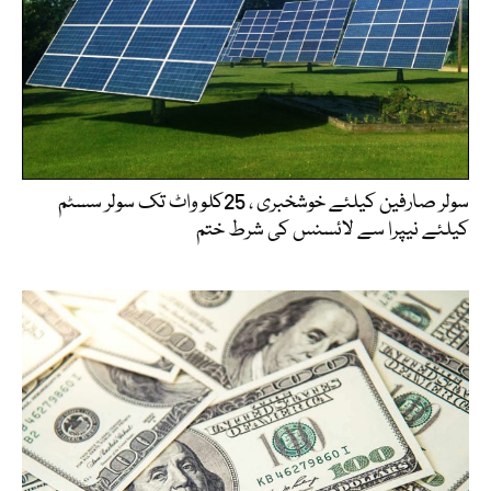
سولر صارفین کیلئے خوشخبری ، 25کلو واٹ تک سولر سسٹم
کیلئے نیپرا سے لائسنس کی شرط ختم