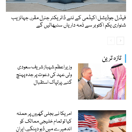
فیڈرل جوڈیشل اکیڈمی کے نئے ڈائریکٹر جنرل مقرر، جہانزیب
شنواری یکم اکتوبر سے ذمہ داریاں سنبھالیں گے
تازہ ترین
وزیراعظم شہباز شریف سعودی
ولی عہد کی دعوت پر جدہ پہنچ
گئے ،پرتپاک استقبال
امریکا نے بجلی گھروں پر حملہ
کیا تو تمام خلیجی ممالک کو
اندھیرے میں ڈبو دینگے، ایران