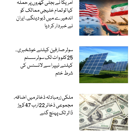
امریکا نے بجلی گھروں پر حملہ
کیا تو تمام خلیجی ممالک کو
اندھیرے میں ڈبو دینگے، ایران
نے خبردار کر دیا
سولر صارفین کیلئے خوشخبری ،
25کلو واٹ تک سولر سسٹم
کیلئے نیپرا سے لائسنس کی
شرط ختم
ملکی زرمبادلہ ذخائر میں اضافہ،
مجموعی ذخائر 22ارب 47کروڑ
ڈالر تک پہنچ گئے