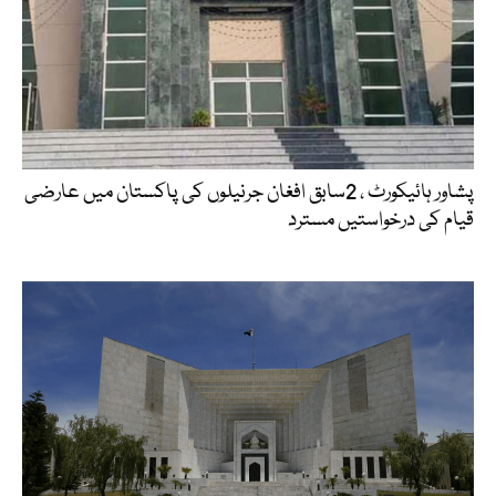
پشاور ہائیکورٹ ، 2سابق افغان جرنیلوں کی پاکستان میں عارضی
قیام کی درخواستیں مسترد