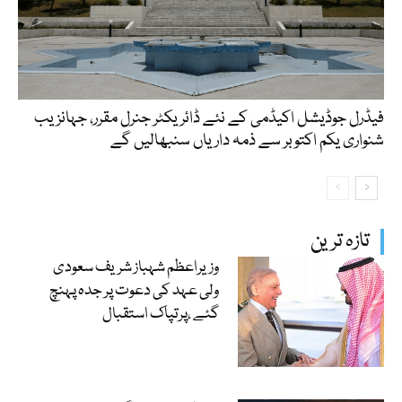
فیڈرل جوڈیشل اکیڈمی کے نئے ڈائریکٹر جنرل مقرر، جہانزیب
شنواری یکم اکتوبر سے ذمہ داریاں سنبھالیں گے
تازہ ترین
وزیراعظم شہباز شریف سعودی
ولی عہد کی دعوت پر جدہ پہنچ
گئے ،پرتپاک استقبال