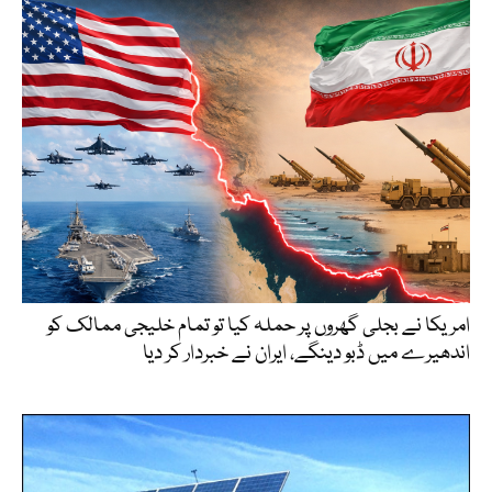
امریکا نے بجلی گھروں پر حملہ کیا تو تمام خلیجی ممالک کو
اندھیرے میں ڈبو دینگے، ایران نے خبردار کر دیا