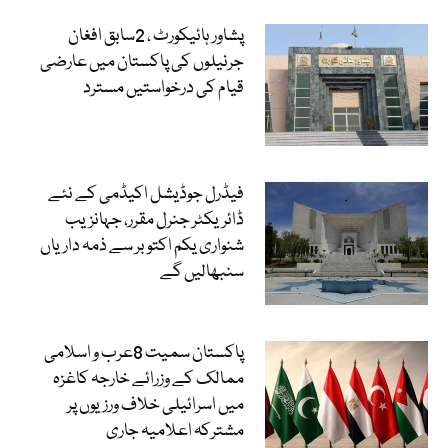
پشاور ہائیکورٹ ، 2سابق افغان
جرنیلوں کی پاکستان میں عارضی
قیام کی درخواستیں مسترد
فیڈرل جوڈیشل اکیڈمی کے نئے
ڈائریکٹر جنرل مقرر، جہانزیب
شنواری یکم اکتوبر سے ذمہ داریاں
سنبھالیں گے
پاکستان سمیت 8عرب و اسلامی
ممالک کے وزرائے خارجہ کاغزہ
میں اسرائیلی خلاف ورزیوں پر
مشترکہ اعلامیہ جاری