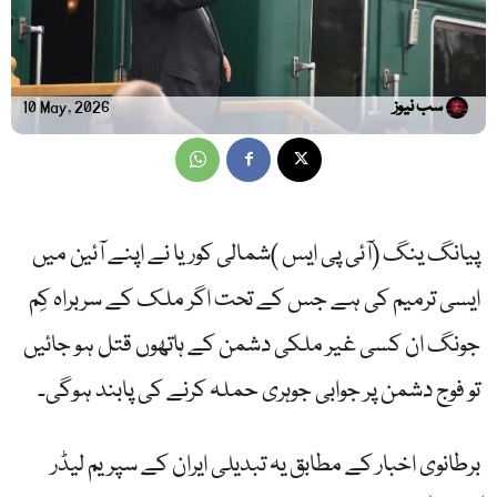
سب نیوز
10 May, 2026
پیانگ ینگ (آئی پی ایس )شمالی کوریا نے اپنے آئین میں
ایسی ترمیم کی ہے جس کے تحت اگر ملک کے سربراہ کِم
جونگ ان کسی غیر ملکی دشمن کے ہاتھوں قتل ہو جائیں
تو فوج دشمن پر جوابی جوہری حملہ کرنے کی پابند ہوگی۔
برطانوی اخبار کے مطابق یہ تبدیلی ایران کے سپریم لیڈر