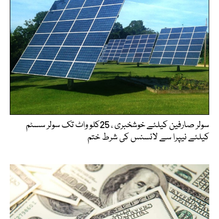
سولر صارفین کیلئے خوشخبری ، 25کلو واٹ تک سولر سسٹم
کیلئے نیپرا سے لائسنس کی شرط ختم