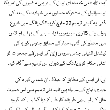
آیت اللہ علی خامنہ ای اور ان کے قریبی مشیروں کی امریکا
اور اسرائیل کے مشترکہ حملوں میں شہادت کے بعد کی
گئی۔یہ آئینی ترمیم 22 مارچ کو پیانگ یانگ میں شروع
ہونے والے 15ویں سپریم پیپلز اسمبلی کے پہلے اجلاس
میں منظور کی گئی۔اخبار کے مطابق جنوبی کوریا کی
نیشنل انٹیلی جنس سروس (این آئی ایس)نے جمعرات کو
اعلی حکام کو بریفنگ کے دوران اس ترمیم سے آگاہ کیا۔
این آئی ایس کے مطابق کم جونگ ان شمالی کوریا کی
جوہری افواج کے سربراہ ہیں تاہم نئی ترمیم میں اس صورت
حال کے لیے بھی طریقہ کار طے کر دیا گیا ہے کہ اگر وہ