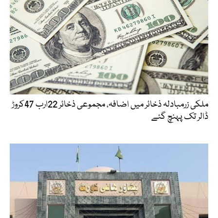
ملکی زرمبادلہ ذخائر میں اضافہ، مجموعی ذخائر 22ارب 47کروڑ
ڈالر تک پہنچ گئے