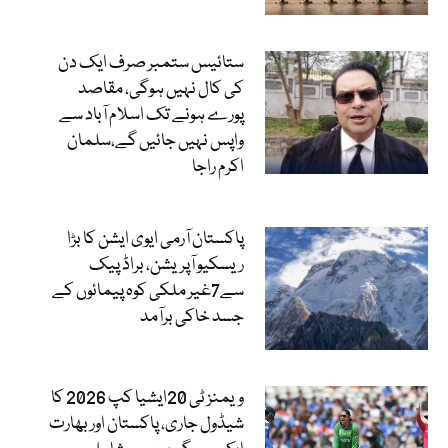
ستائیس ستمبر صرف ایک دن
کی کال نہیں ہوگی، مقاصد
پورے ہونے تک اسلام آباد سے
واپس نہیں جائیں گے،سلمان
اکرم راجا
پاکستان آرمی ایوی ایشن کا بڑا
ریسکیو آپریشن، براڈ پیک
سے7غیر ملکی کوہ پیمائوں کے
جسد خاکی برآمد
ویمنز ٹی 20ایشیا کپ 2026 کا
شیڈول جاری، پاکستان اور بھارت