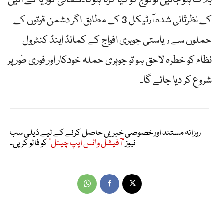
ہلاک ہو جائیں تو فوج کو کیا کرنا ہوگا۔شمالی کوریا کے آئین
کے نظرثانی شدہ آرٹیکل 3 کے مطابق اگر دشمن قوتوں کے
حملوں سے ریاستی جوہری افواج کے کمانڈ اینڈ کنٹرول
نظام کو خطرہ لاحق ہو تو جوہری حملہ خودکار اور فوری طور پر
شروع کر دیا جائے گا۔
روزانہ مستند اور خصوصی خبریں حاصل کرنے کے لیے ڈیلی سب
نیوز
"آفیشل واٹس ایپ چینل"
کو فالو کریں۔