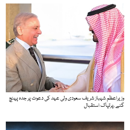
وزیراعظم شہباز شریف سعودی ولی عہد کی دعوت پر جدہ پہنچ
گئے ،پرتپاک استقبال