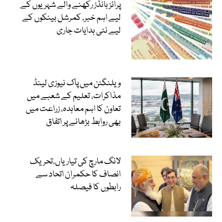
پرائز بانڈز رکھنے والے شہریوں کے
لیے اہم خبر، کمرشل بینکوں کے
لیے نئی ہدایات جاری
ویلنگٹن میں پاک نیوزی لینڈ
مذاکرات، تعلیم کے شعبے میں
تعاون کا اہم معاہدہ، زراعت میں
بھی روابط بڑھانے پر اتفاق
لانگ مارچ کی تیاریاں،تحریک
انصاف کا حکمران اتحاد سے
رابطوں کا فیصلہ