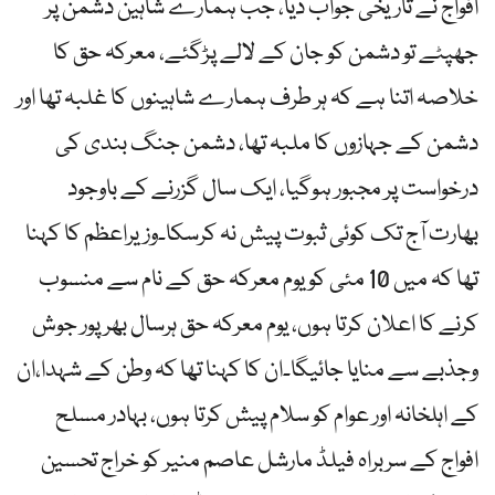
افواج نے تاریخی جواب دیا، جب ہمارے شاہین دشمن پر
جھپٹے تو دشمن کو جان کے لالے پڑگئے، معرکہ حق کا
خلاصہ اتنا ہے کہ ہر طرف ہمارے شاہینوں کا غلبہ تھا اور
دشمن کے جہازوں کا ملبہ تھا، دشمن جنگ بندی کی
درخواست پر مجبور ہوگیا، ایک سال گزرنے کے باوجود
بھارت آج تک کوئی ثبوت پیش نہ کرسکا۔وزیراعظم کا کہنا
تھا کہ میں 10 مئی کو یوم معرکہ حق کے نام سے منسوب
کرنے کا اعلان کرتا ہوں، یوم معرکہ حق ہرسال بھرپور جوش
وجذبے سے منایا جائیگا۔ان کا کہنا تھا کہ وطن کے شہدا،ان
کے اہلخانہ اور عوام کو سلام پیش کرتا ہوں، بہادر مسلح
افواج کے سربراہ فیلڈ مارشل عاصم منیر کو خراج تحسین