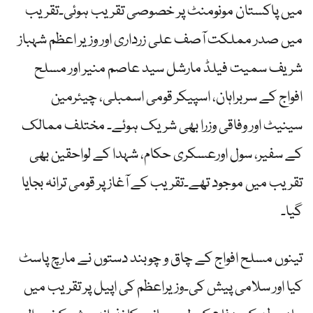
میں پاکستان مونومنٹ پر خصوصی تقریب ہوئی۔تقریب
میں صدر مملکت آصف علی زرداری اور وزیر اعظم شہباز
شریف سمیت فیلڈ مارشل سید عاصم منیر اور مسلح
افواج کے سربراہان، اسپیکر قومی اسمبلی، چیئرمین
سینیٹ اور وفاقی وزرا بھی شریک ہوئے۔ مختلف ممالک
کے سفیر، سول اورعسکری حکام، شہدا کے لواحقین بھی
تقریب میں موجود تھے۔تقریب کے آغاز پر قومی ترانہ بجایا
گیا۔
تینوں مسلح افواج کے چاق و چوبند دستوں نے مارچ پاسٹ
کیا اور سلامی پیش کی۔وزیراعظم کی اپیل پر تقریب میں