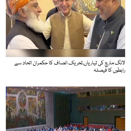
لانگ مارچ کی تیاریاں،تحریک انصاف کا حکمران اتحاد سے
رابطوں کا فیصلہ