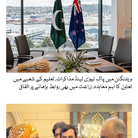
ویلنگٹن میں پاک نیوزی لینڈ مذاکرات، تعلیم کے شعبے میں
تعاون کا اہم معاہدہ، زراعت میں بھی روابط بڑھانے پر اتفاق