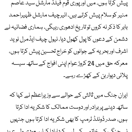
پیش کرتا ہوں، میں اور پوری قوم فیلڈ مارشل سید عاصم
منیر کو سلام پیش کرتے ہیں، ائیرچیف مارشل ظہیراحمد
بابر کا ذکر نہ کروں تو تاریخ ادھوری رہیگی، ہماری فضائیہ نے
دشمن کے دعوں کا پول کھول دیا، نیول چیف ایڈمرل نوید
اشرف اور بحریہ کے جوانوں کو خراج تحسین پیش کرتا ہوں،
معرکہ حق میں 24 کروڑ عوام اپنی افواج کے ساتھ سیسہ
پلائی دیوار بن کے کھڑے رہے۔
ایران جنگ میں ثالثی کے حوالے سے وزیراعظم نے کہا کہ
ساتھ دینے پر برادر اور دوست ممالک کا شکریہ ادا کرتا
ہوں، صدر ڈونلڈ ٹرمپ کا بھی شکریہ ادا کرتا ہوں جنہوں
نے جنگ کے خاتمے کے لیے کردارادا کیا، سعودی ولی عہد