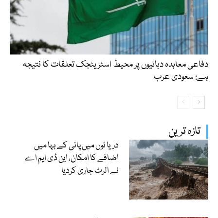
دفاعی معاہدہ دہائیوں پر محیط اسٹریٹجک تعلقات کا نتیجہ
ہے: سعودی عرب
تازہ ترین
دریا ئوں میں پانی کے بہا میں
اضافے کا امکان، این ڈی ایم اے
نے الرٹ جاری کردیا