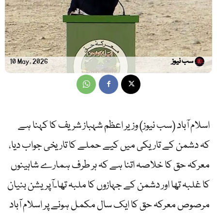
سب نیوز
10 May, 2026
اسلام آباد (سب نیوز) وزیر اعظم شہباز شریف کا کہنا ہے
کہ دشمن کے تاریکی میں کیے حملے کا تاریخی جواب دیا،
معرکہ حق کا خلاصہ اتنا ہے کہ ہر طرف ہمارے شاہینوں
کا غلبہ تھا اور دشمن کے جہازوں کا ملبہ تھا۔آپریشن بنیان
مرصوص معرکہ حق کا ایک سال مکمل ہونے پر اسلام آباد