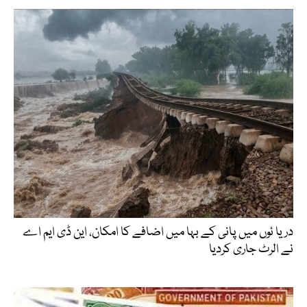
دریا ئوں میں پانی کے بہا میں اضافے کا امکان، این ڈی ایم اے
نے الرٹ جاری کردیا