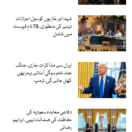
شہدا اور غازیوں کو سول اعزازات
دینے کی منظوری، 78 نام فہرست
میں شامل
ایران سے مذاکرات جاری، جنگ
جلد ختم ہوگی آبنائے ہرمز بھی
کھل جائے گی، ٹرمپ
دفاعی معاہدہ سعودیہ کی
حفاظت کی ضمانت نہیں، ابراہیم
رضائی