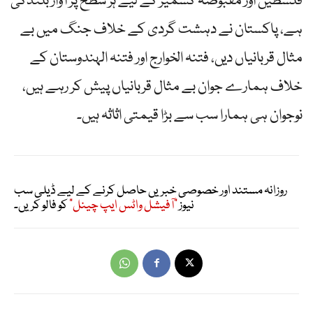
فلسطین اور مقبوضہ کشمیر کے لیے ہر سطح پر آواز بلندکی
ہے، پاکستان نے دہشت گردی کے خلاف جنگ میں بے
مثال قربانیاں دیں، فتنہ الخوارج اور فتنہ الہندوستان کے
خلاف ہمارے جوان بے مثال قربانیاں پیش کر رہے ہیں،
نوجوان ہی ہمارا سب سے بڑا قیمتی اثاثہ ہیں۔
روزانہ مستند اور خصوصی خبریں حاصل کرنے کے لیے ڈیلی سب
نیوز
"آفیشل واٹس ایپ چینل"
کو فالو کریں۔