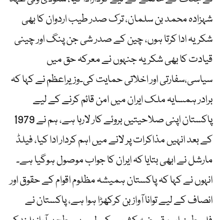
شہزادہ محمد بن سلمان، ترک صدر طیب اردوان کا بھی
شکریہ ادا کرتا ہوں، چین کے صدر شی جن پنگ اور چینی
قیادت کا بھی شکریہ جنہوں نے معرکہ حق میں
سیاسی،سفارتی اور اخلاتی حمایت کی۔وزیراعظم نے کہا کہ
برادر ہمسایہ ملک ایران میں امن قائم کرنے کے لیے
پاکستان اپنی صلاحیتیں بروئے کار لارہا ہے، ہم نے 1979
کے بعد انہیں مذاکرات پر لانے میں اہم کردار ادا کیا، فیلڈ
مارشل نے ابھی بتایا کہ ایران کا جواب موصول ہوگیا ہے۔
انہوں نے کہا کہ پاکستان ہمیشہ مظلوم اقوام کے حقوق اور
انصاف کے لیے توانا آواز بن کرکھڑا ہوا ہے، پاکستان نے