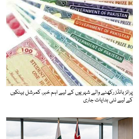
پرائز بانڈز رکھنے والے شہریوں کے لیے اہم خبر، کمرشل بینکوں
کے لیے نئی ہدایات جاری