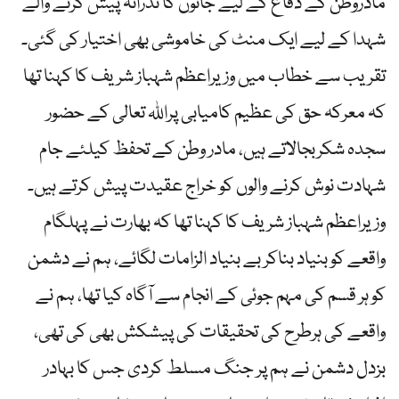
مادروطن کے دفاع کے لیے جانوں کا نذرانہ پیش کرنے والے
شہدا کے لیے ایک منٹ کی خاموشی بھی اختیار کی گئی۔
تقریب سے خطاب میں وزیراعظم شہباز شریف کا کہنا تھا
کہ معرکہ حق کی عظیم کامیابی پراللہ تعالی کے حضور
سجدہ شکربجالاتے ہیں، مادر وطن کے تحفظ کیلئے جام
شہادت نوش کرنے والوں کو خراج عقیدت پیش کرتے ہیں۔
وزیراعظم شہباز شریف کا کہنا تھا کہ بھارت نے پہلگام
واقعے کو بنیاد بناکر بے بنیاد الزامات لگائے، ہم نے دشمن
کو ہر قسم کی مہم جوئی کے انجام سے آگاہ کیا تھا، ہم نے
واقعے کی ہرطرح کی تحقیقات کی پیشکش بھی کی تھی،
بزدل دشمن نے ہم پر جنگ مسلط کردی جس کا بہادر