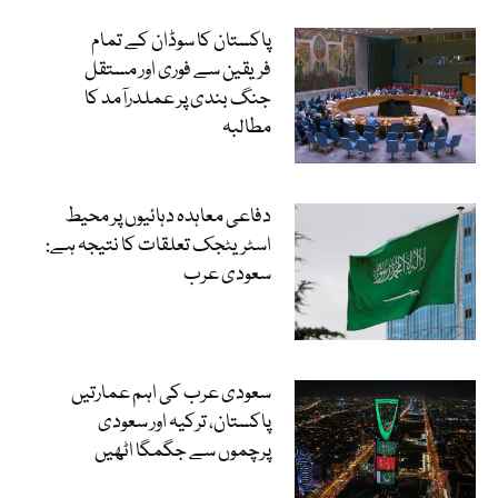
پاکستان کا سوڈان کے تمام
فریقین سے فوری اور مستقل
جنگ بندی پر عملدرآمد کا
مطالبہ
دفاعی معاہدہ دہائیوں پر محیط
اسٹریٹجک تعلقات کا نتیجہ ہے:
سعودی عرب
سعودی عرب کی اہم عمارتیں
پاکستان، ترکیہ اور سعودی
پرچموں سے جگمگا اٹھیں