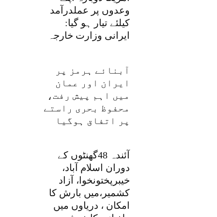
وعدوں پر عملدرآمد
کیلئے تیار ہو گیا:
ایرانی وزارت خارجہ
آبنائے ہرمز پر
ایران اور عمان
میں اہم پیش رفت،
محفوظ بحری راستے
پر اتفاق ہوگیا
آئندہ 48گھنٹوں کے
دوران اسلام آباد،
خیبرپختونخوا، آزاد
کشمیر،میں بارش کا
امکان ، دریاوں میں