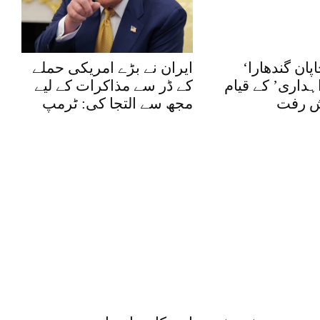
‘پاکستان-جاپان گندھارا
ایران نے بڑے امریکی حملے
ہداری’ کے قیام
کے ڈر سے مذاکرات کے لیے
ش رفت
مجھ سے التجا کی: ٹرمپ