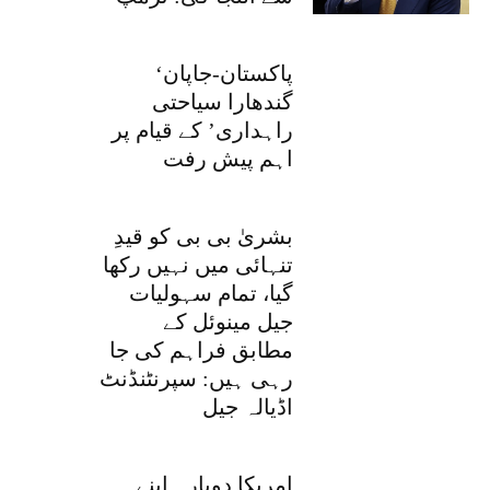
‘پاکستان-جاپان
گندھارا سیاحتی
راہداری’ کے قیام پر
اہم پیش رفت
بشریٰ بی بی کو قیدِ
تنہائی میں نہیں رکھا
گیا، تمام سہولیات
جیل مینوئل کے
مطابق فراہم کی جا
رہی ہیں: سپرنٹنڈنٹ
اڈیالہ جیل
امریکا دوبارہ اپنے