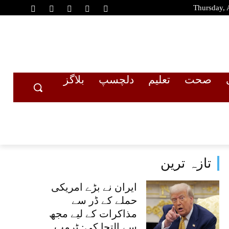
Thursday, 
صحت
تعلیم
دلچسپ
بلاگز
تازہ ترین
ایران نے بڑے امریکی
حملے کے ڈر سے
مذاکرات کے لیے مجھ
سے التجا کی: ٹرمپ