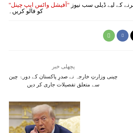
نے کے لیے ڈیلی سب نیوز
"آفیشل واٹس ایپ چینل"
کو فالو کریں۔
پچھلی خبر
چینی وزارتِ خارجہ نے صدرِ پاکستان کے دورۂ چین
سے متعلق تفصیلات جاری کر دیں