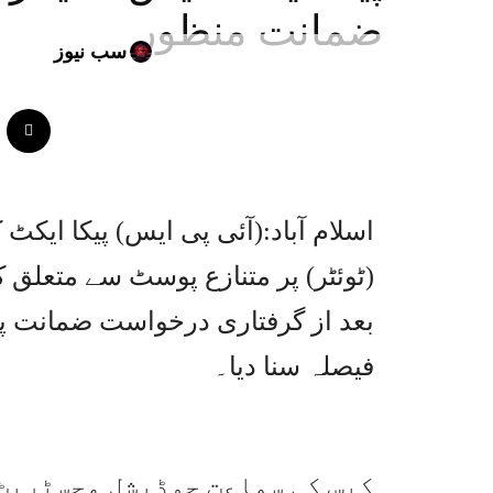
ضمانت منظور
سب نیوز
اسلام آباد:(آئی پی ایس) پیکا ای
(ٹوئٹر) پر متنازع پوسٹ سے متعلق
بعد از گرفتاری درخواست ضمانت پ
فیصلہ سنا دیا۔
کیس کی سماعت جوڈیشل مجسٹریٹ 