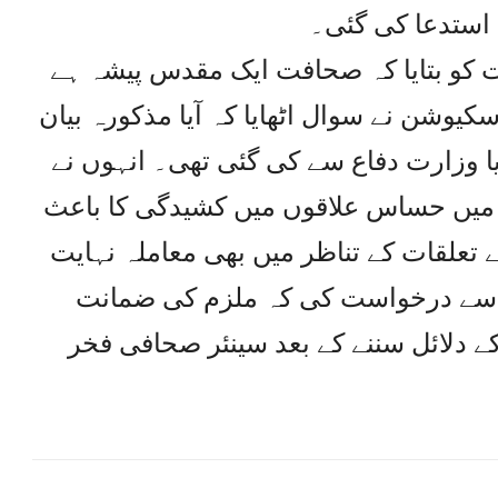
استدعا کی گئی۔
کو بتایا کہ صحافت ایک مقدس پیشہ ہے
سکیوشن نے سوال اٹھایا کہ آیا مذکورہ بیان
ا وزارت دفاع سے کی گئی تھی۔ انہوں نے
ی میں حساس علاقوں میں کشیدگی کا باعث
 تعلقات کے تناظر میں بھی معاملہ نہایت
سے درخواست کی کہ ملزم کی ضمانت
ے دلائل سننے کے بعد سینئر صحافی فخر