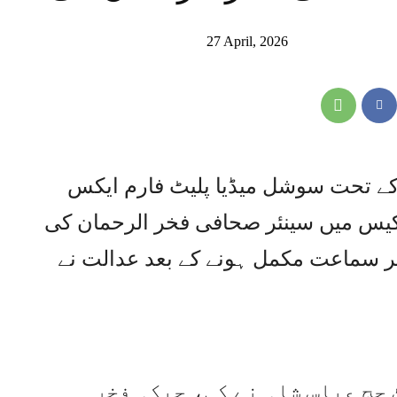
27 April, 2026
کٹ کے تحت سوشل میڈیا پلیٹ فارم ایکس
 کیس میں سینئر صحافی فخر الرحمان کی
ر سماعت مکمل ہونے کے بعد عدالت نے
جج عباس شاہ نے کی، جبکہ فخر