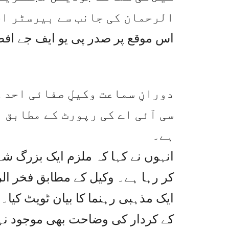
الرحمان کی جانب سے بیرسٹر ا
اس موقع پر صدر پی یو ایف جے اف
دورانِ سماعت وکیلِ صفائی احد 
سی آئی اے کی رپورٹ کے مطابق 
ہے۔
انہوں نے کہا کہ ملزم ایک بزرگ ش
کر رہا ہے۔ وکیل کے مطابق فخر الر
ایک مذہبی رہنما کا بیان ٹویٹ کیا۔ا
کے کردار کی وضاحت بھی موجود نہیں،