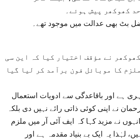
حد کھوکھر پیش ہوئے۔
ضل بٹ بھی عدالت میں موجود تھے۔
کھوکھر نے مؤقف اختیار کیا کہ این سی
ملزم کا موبائل فون برآمد کر لیا گیا
ہری ہے اور باقاعدگی سے ادویات استعمال
حمان نے اپنی کوئی ذاتی رائے نہیں دی بلکہ
نہوں نے مزید کہا کہ ایف آئی آر میں ملزم
 لہٰذا یہ ایک بے بنیاد مقدمہ ہے اور