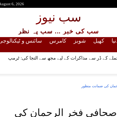
August 6, 2026
سب نیوز
سب کی خبر ... سب پہ نظر
نیا
کھیل
شوبز
کامرس
سائنس و ٹیکنالوجی
حملے کے ڈر سے مذاکرات کے لیے مجھ سے التجا کی: ٹرمپ
حمان کی ضمانت منظور
 صحافی فخر الرحمان کی