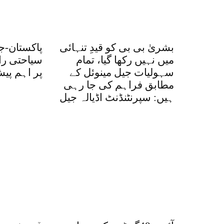
بشریٰ بی بی کو قیدِ تنہائی
میں نہیں رکھا گیا، تمام
سیاحتی را
سہولیات جیل مینوئل کے
پر اہم پی
مطابق فراہم کی جا رہی
ہیں: سپرنٹنڈنٹ اڈیالہ جیل