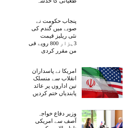
طغیانی کا خدشہ
پنجاب حکومت نے
صوبے میں گندم کی
نئی ریلیز قیمت
3ہزار 800 روپے فی
من مقرر کردی
امریکا نے پاسداران
انقلاب سے منسلک
تین اداروں پر عائد
پابندیاں ختم کردیں
وزیر دفاع خواجہ
آصف سے امریکی