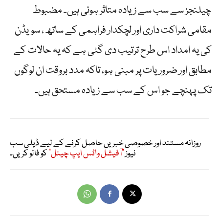
چیلنجز سے سب سے زیادہ متاثر ہوئی ہیں۔ مضبوط
مقامی شراکت داری اور لچکدار فراہمی کے ساتھ، سویڈن
کی یہ امداد اس طرح ترتیب دی گئی ہے کہ یہ حالات کے
مطابق اور ضروریات پر مبنی ہو، تاکہ مدد بروقت ان لوگوں
تک پہنچے جو اس کے سب سے زیادہ مستحق ہیں۔
روزانہ مستند اور خصوصی خبریں حاصل کرنے کے لیے ڈیلی سب
نیوز
"آفیشل واٹس ایپ چینل"
کو فالو کریں۔