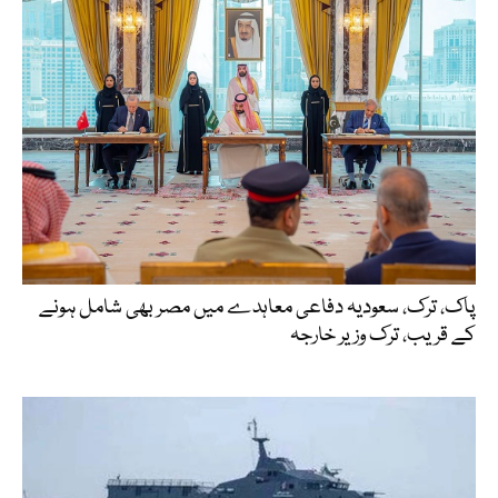
پاک، ترک، سعودیہ دفاعی معاہدے میں مصر بھی شامل ہونے
کے قریب، ترک وزیر خارجہ