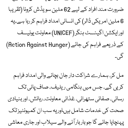
ضرورت مند افراد کے لیے 62 ملین سویڈش کرونا (تقریبا
6 ملین امریکی ڈالر) کی انسانی امداد فراہم کر رہا ہے۔یہ
معاونت یونیسف (UNICEF) اور ایکشن اگینسٹ ہنگر
(Action Against Hunger) کے ذریعے فراہم کی جائے
گی۔
مل کر، ہمارے شراکت دار جان بچانے والی امداد فراہم
کریں گے، جس میں ہنگامی ریلیف، صاف پانی تک
رسائی، صفائی ستھرائی، غذائی معاونت، رہائش، اور بنیادی
صحت کی خدمات شامل ہیںاور یہ سب ان کمیونٹیز تک
پہنچایا جائے گا جو بار بار آنے والے سیلاب اور جاری معاشی