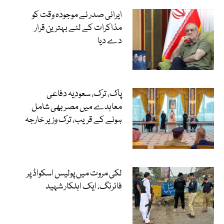
ایرانی صدر نے موجودہ وقت کو
مذاکرات کے لئے بہترین قرار
دے دیا
پاک، ترک، سعودیہ دفاعی
معاہدے میں مصر بھی شامل
ہونے کے قریب، ترک وزیر خارجہ
لکی مروت میں پولیس اسکواڈ پر
فائرنگ، ایک اہلکار شہید