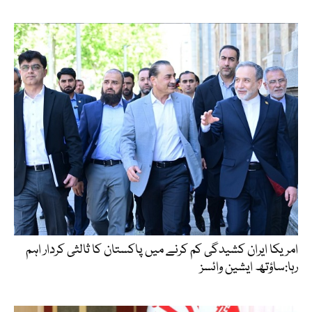
امریکا ایران کشیدگی کم کرنے میں پاکستان کا ثالثی کردار اہم
رہا:ساؤتھ ایشین وائسز