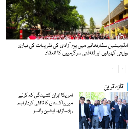
انڈونیشین سفارتخانے میں یومِ آزادی کی تقریبات کی تیاری،
روایتی کھیلوں اور ثقافتی سرگرمیوں کا انعقاد
تازہ ترین
امریکا ایران کشیدگی کم کرنے
میں پاکستان کا ثالثی کردار اہم
رہا:ساؤتھ ایشین وائسز