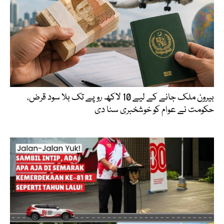
بیرون ملک جانے کے لیے 10 لاکھ روپے تک بلا سود قرض،
حکومت نے عوام کو خوشخبری سنا دی