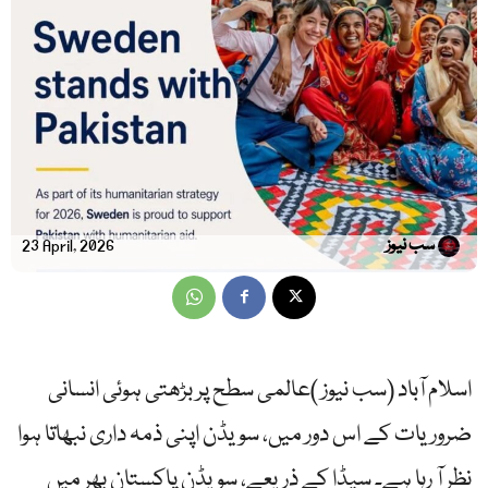
سب نیوز
23 April, 2026
اسلام آباد (سب نیوز )عالمی سطح پر بڑھتی ہوئی انسانی
ضروریات کے اس دور میں، سویڈن اپنی ذمہ داری نبھاتا ہوا
نظر آ رہا ہے۔ سیڈا کے ذریعے، سویڈن پاکستان بھر میں