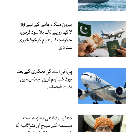
بیرون ملک جانے کے لیے 10
لاکھ روپے تک بلا سود قرض،
حکومت نے عوام کو خوشخبری
سنا دی
پی آئی اے کی نجکاری کے بعد
بورڈ کے اہم ترین اجلاس میں
بڑے فیصلے
دعا ہے دفاعی معاہدہ امت
مسلمہ کے عروج اور نشاِ ثانیہ کا