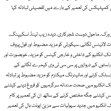
 کمپلیکس کی تعمیر کے بارے میں تفصیلی تبادلہ کیا
لچر ورک، ماحول دوست شجرکاری، دیدہ زیب لینڈ اسکیپنگ،
ت لائیٹس لگانے، سیکورٹی کو مزید مضبوط اور فول پروف
میٹک انکلیو کے داخلی و خارجی گیٹس کو مزید، خوبصورت اور
راستوں کے دروازوں پر سی سی ٹی وی کیمرے لگانے کے
لک کرنے اور مانیٹرنگ میکنزم کو مزید مضبوط پر تبادلہ
ک انکلیو میں صحت مندانہ سرگرمیوں کو فروغ دینے کیلئے
یلئے جگہ مختص کرنے کے ساتھ ان کی تعمیر پر کام
 انکلیو میں جدید سہولیات سے مزین ایونٹ ہال کی تعمیر