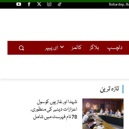
Saturday, A
دلچسپ
بلاگز
کالمز
ای پیپر
تازہ ترین
شہدا اور غازیوں کو سول
اعزازات دینے کی منظوری،
78 نام فہرست میں شامل