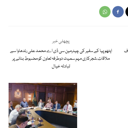
پچھلی خبر
اف
ایتھوپیا کے سفیر کی چیئرمین سی ڈی اے محمد علی رندھاوا سے
ملاقات،شجرکاری مہم سمیت دوطرفہ تعاون کو مضبوط بنانے پر
تبادلہ خیال