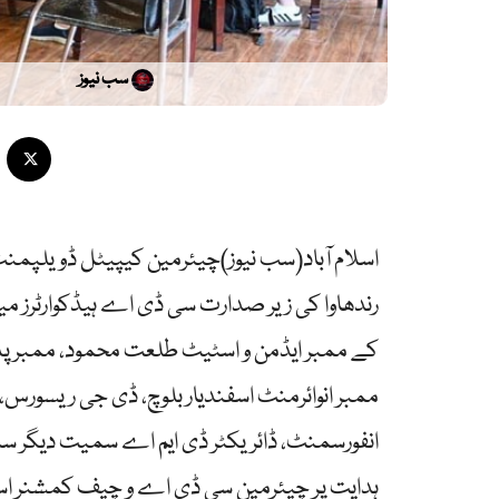
سب نیوز
اسلام آباد(سب نیوز)چیئرمین کیپیٹل ڈویلپمن
رندھاوا کی زیر صدارت سی ڈی اے ہیڈکوارٹرز م
کے ممبر ایڈمن و اسٹیٹ طلعت محمود، ممبر پل
ممبر انوائرمنٹ اسفندیار بلوچ، ڈی جی ریسورس
انفورسمنٹ، ڈائریکٹر ڈی ایم اے سمیت دیگر سن
ہدایت پر چیئرمین سی ڈی اے و چیف کمشنر اسلام