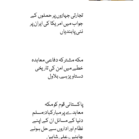
تجارتی جہازوں پر حملوں کے
جواب میں امریکا کی ایران پر
نئی پابندیاں
مکہ مشترکہ دفاعی معاہدہ
خطے میں امن کی تاریخی
دستاویز ہے، بلاول
پاکستانی قوم کو مکہ
معاہدے پر مبارکباد:مسلم
دنیا کے مسائل ان کے اپنے
نظام اور اداروں سے حل ہونے
چاہئیں، علی شاہین