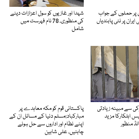
ں پر حملوں کے جواب
شہدا اور غازیوں کو سول اعزازات دینے
ایران پر نئی پابندیاں
کی منظوری، 78 نام فہرست میں
شامل
ڑکی سے مبینہ زیادتی
پاکستانی قوم کو مکہ معاہدے پر
یس اہلکارکا مزید
مبارکباد:مسلم دنیا کے مسائل ان کے
ڈ منظور
اپنے نظام اور اداروں سے حل ہونے
چاہئیں، علی شاہین