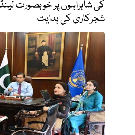
کی شاہراہوں پر خوبصورت لین
شجرکاری کی ہدایت