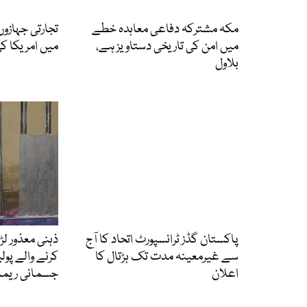
مکہ مشترکہ دفاعی معاہدہ خطے
تجارتی جہازو
میں امن کی تاریخی دستاویز ہے،
میں امریکا کی 
بلاول
پاکستان گڈز ٹرانسپورٹ اتحاد کا آج
ذہنی معذور ل
سے غیرمعینہ مدت تک ہڑتال کا
کرنے والے پول
اعلان
جسمانی ریمان