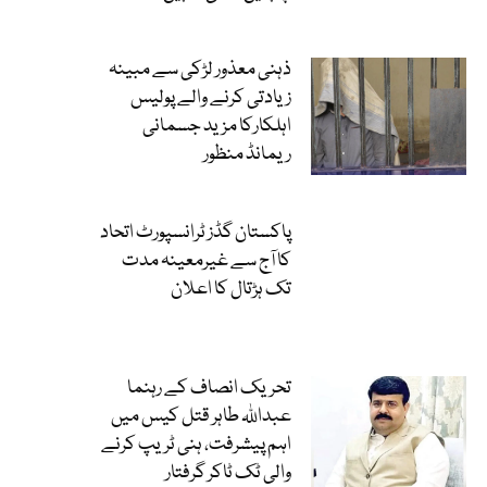
ذہنی معذور لڑکی سے مبینہ
زیادتی کرنے والے پولیس
اہلکارکا مزید جسمانی
ریمانڈ منظور
پاکستان گڈز ٹرانسپورٹ اتحاد
کا آج سے غیرمعینہ مدت
تک ہڑتال کا اعلان
تحریک انصاف کے رہنما
عبداللہ طاہر قتل کیس میں
اہم پیشرفت، ہنی ٹریپ کرنے
والی ٹک ٹاکر گرفتار