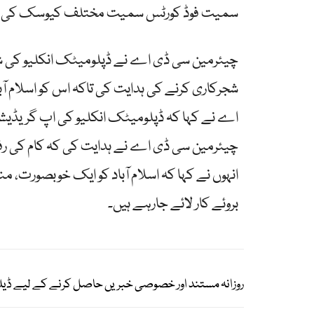
سمیت فوڈ کورٹس سمیت مختلف کیوسک کی تعم
چیئرمین سی ڈی اے نے ڈپلومیٹک انکلیو کی ش
شجرکاری کرنے کی ہدایت کی تاکہ اس کو اسلام 
اے نے کہا کہ ڈپلومیٹک انکلیو کی اپ گریڈی
چیئرمین سی ڈی اے نے ہدایت کی کہ کام کی رفتار ت
انہوں نے کہا کہ اسلام آباد کو ایک خوبصورت، منظم
بروئے کار لائے جارہے ہیں۔
روزانہ مستند اور خصوصی خبریں حاصل کرنے کے لیے ڈیل