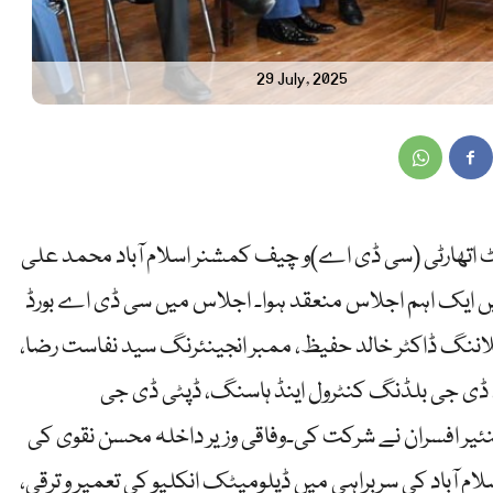
29 July, 2025
ٹ اتھارٹی (سی ڈی اے)و چیف کمشنر اسلام آباد محمد علی
یں ایک اہم اجلاس منعقد ہوا۔ اجلاس میں سی ڈی اے بورڈ
اننگ ڈاکٹر خالد حفیظ، ممبر انجینئرنگ سید نفاست رضا،
، ڈی جی بلڈنگ کنٹرول اینڈ ہاسنگ، ڈپٹی ڈی جی
ئیر افسران نے شرکت کی۔وفاقی وزیر داخلہ محسن نقوی کی
 آباد کی سربراہی میں ڈپلومیٹک انکلیو کی تعمیر و ترقی،