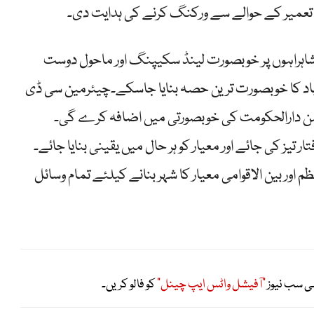
یر کے حوالے سے ورکنگ کرنے کی ہدایت دی۔
اہراہوں پر خوبصورت لینڈ سکیپنگ اور ماحول دوست
آباد کا خوبصورت ترین حصہ بنایا جاسکے۔چیئرمین سی ڈی
شن دارالحکومت کی خوبصورتی میں اضافہ کرے گی۔
یز کی جائے اور معیار کو ہر حال میں یقینی بنایا جائے۔
 اور بین الاقوامی معیار کا شہر بنانے کیلئے تمام وسائل
ی سب نیوز
"آفیشل واٹس ایپ چینل"
کو فالو کریں۔