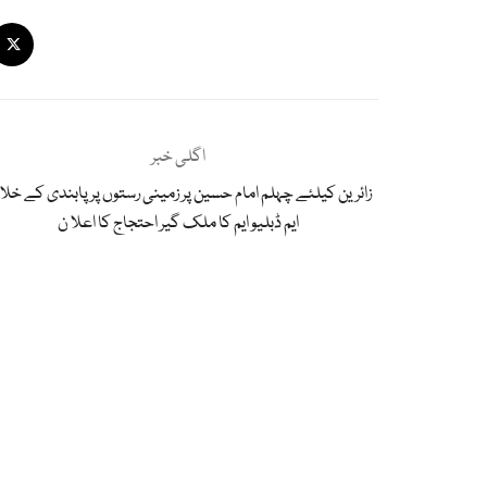
اگلی خبر
زائرین کیلئے چہلم امام حسین پر زمینی رستوں پر پابندی کے خل
ایم ڈبلیو ایم کا ملک گیر احتجاج کا اعلا ن