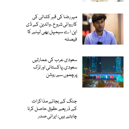
میر رضا کی قبر کشائی کی
کارروائی شروع ، والدین کے ڈی
این اے سیمپل بھی لینے کا
فیصلہ
سعودی عرب کی عمارتیں
سعودی، پاکستانی اور ترک
پرچموں سے روشن
جنگ کے بجائے مذاکرات
کے ذریعے حقوق حاصل کرنا
چاہتے ہیں: ایرانی صدر