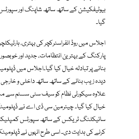
بیوٹیفکیشن کے ساتھ ساتھ شاپنگ اور سپورٹس
گیا۔
اجلاس میں روڈ انفراسٹرکچر کی بہتری، ہارٹیک
پارکنگ کے بہترین انتظامات، جدید اور خوبصور
بنانے پر تبادلہ خیال کیا گیا۔اجلاس میں ڈپلو
دیدہ زیب بنانے کے ساتھ ساتھ داخلی و خارجی 
علاوہ سیکورٹی نظام کو سیف سٹی سسٹم سے منس
خیال کیا گیا۔ چیئرمین سی ڈی اے نے ڈپلومیٹ
سائیکلنگ ٹریکس کے ساتھ سپورٹس کمپلیکس ک
کرنے کی ہدایت دی۔ اسی طرح انہوں نے ڈپلومیٹک