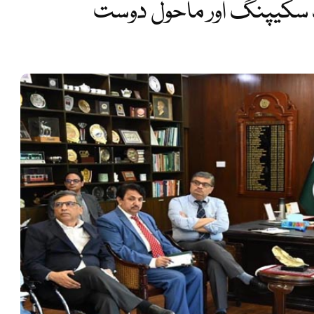
ڈ سکیپنگ اور ماحول دوست