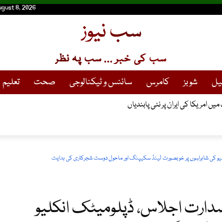
ugust 8, 2026
سب نیوز
سب کی خبر ... سب پہ نظر
یل
شوبز
کامرس
سائنس و ٹیکنالوجی
صحت
تعلیم
ں امریکا کی ایران پر نئی پابندیاں
 کی شاہراہوں پر خوبصورت لینڈ سکیپنگ اور ماحول دوست شجرکاری کی ہدایت
دارت اجلاس، ڈپلومیٹک انکلیو