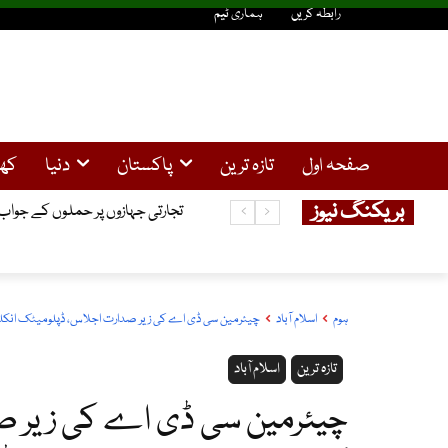
رابطہ کریں
ہماری ٹیم
صفحہ اول
تازہ ترین
پاکستان
دنیا
کھ
بریکنگ نیوز
تجارتی جہازوں پر حملوں کے جواب می
ہوم
اسلام آباد
چیئرمین سی ڈی اے کی زیر صدارت اجلاس، ڈپلومیٹک انکلیو
تازہ ترین
اسلام آباد
چیئرمین سی ڈی اے کی زیر ص