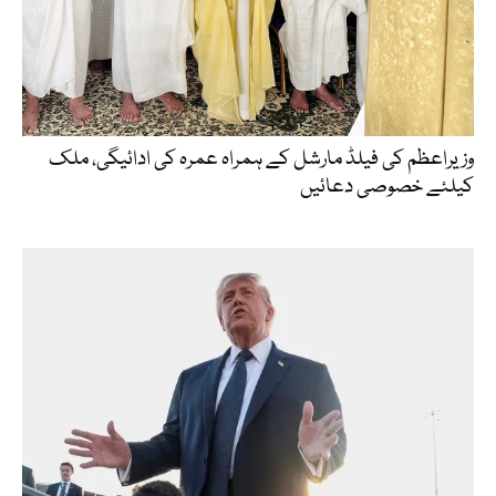
وزیراعظم کی فیلڈ مارشل کے ہمراہ عمرہ کی ادائیگی، ملک
کیلئے خصوصی دعائیں