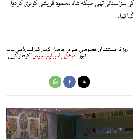
کی سزا سنائی تھی جبکہ شاہ محمود قریشی کو بری کر دیا
گیا تھا۔
روزانہ مستند اور خصوصی خبریں حاصل کرنے کے لیے ڈیلی سب
نیوز
"آفیشل واٹس ایپ چینل"
کو فالو کریں۔