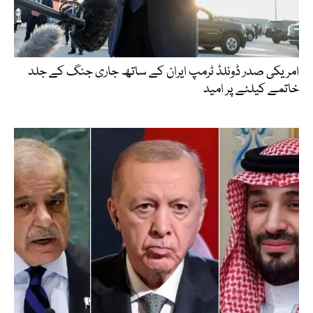
امریکی صدر ڈونلڈ ٹرمپ ایران کے ساتھ جاری جنگ کے جلد
خاتمے کیلئے پر امید