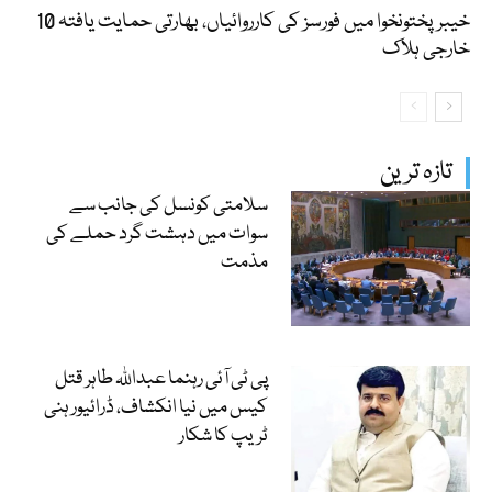
خیبرپختونخوا میں فورسز کی کارروائیاں، بھارتی حمایت یافتہ 10
خارجی ہلاک
تازہ ترین
سلامتی کونسل کی جانب سے
سوات میں دہشت گرد حملے کی
مذمت
پی ٹی آئی رہنما عبداللہ طاہر قتل
کیس میں نیا انکشاف، ڈرائیور ہنی
ٹریپ کا شکار