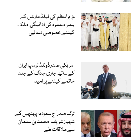
وزیراعظم کی فیلڈ مارشل کے
ہمراہ عمرہ کی ادائیگی، ملک
کیلئے خصوصی دعائیں
امریکی صدر ڈونلڈ ٹرمپ ایران
کے ساتھ جاری جنگ کے جلد
خاتمے کیلئے پر امید
ترک صدر آج سعودیہ پہنچیں گے،
شہباز شریف، محمد بن سلمان
سے ملاقات طے