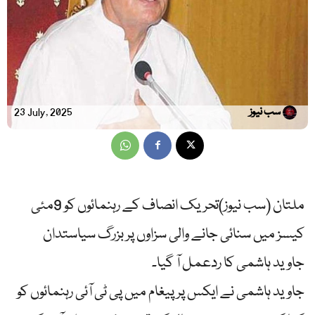
سب نیوز
23 July, 2025
ملتان (سب نیوز)تحریک انصاف کے رہنمائوں کو 9مئی
کیسز میں سنائی جانے والی سزاوں پر بزرگ سیاستدان
جاوید ہاشمی کا ردعمل آ گیا۔
جاوید ہاشمی نے ایکس پر پیغام میں پی ٹی آئی رہنمائوں کو