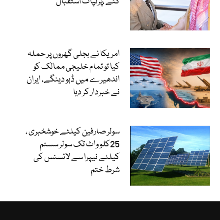
گئے ،پرتپاک استقبال
امریکا نے بجلی گھروں پر حملہ
کیا تو تمام خلیجی ممالک کو
اندھیرے میں ڈبو دینگے، ایران
نے خبردار کر دیا
سولر صارفین کیلئے خوشخبری ،
25کلو واٹ تک سولر سسٹم
کیلئے نیپرا سے لائسنس کی
شرط ختم