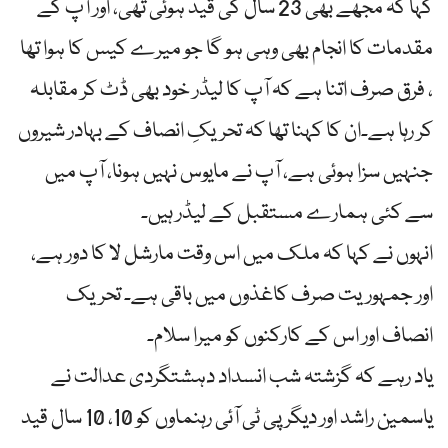
کہا کہ مجھے بھی 23 سال کی قید ہوئی تھی، اور آپ کے
مقدمات کا انجام بھی وہی ہو گا جو میرے کیس کا ہوا تھا
، فرق صرف اتنا ہے کہ آپ کا لیڈر خود بھی ڈٹ کر مقابلہ
کر رہا ہے۔ان کا کہنا تھا کہ تحریکِ انصاف کے بہادر شیروں
جنہیں سزا ہوئی ہے، آپ نے مایوس نہیں ہونا، آپ میں
سے کئی ہمارے مستقبل کے لیڈر ہیں۔
انہوں نے کہا کہ ملک میں اس وقت مارشل لا کا دور ہے،
اور جمہوریت صرف کاغذوں میں باقی ہے۔ تحریک
انصاف اور اس کے کارکنوں کو میرا سلام۔
یاد رہے کہ گزشتہ شب انسداد دہشتگردی عدالت نے
یاسمین راشد اور دیگر پی ٹی آئی رہنماوں کو 10، 10 سال قید