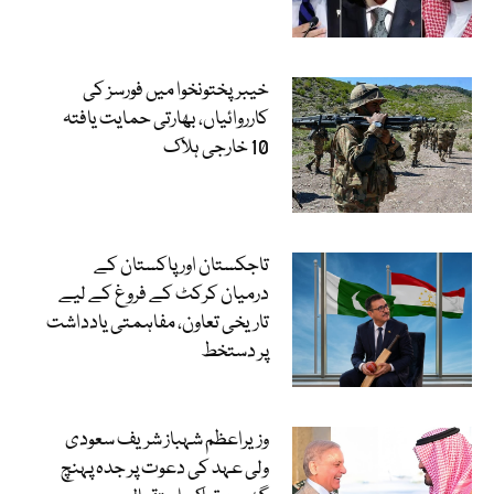
خیبرپختونخوا میں فورسز کی
کارروائیاں، بھارتی حمایت یافتہ
10 خارجی ہلاک
تاجکستان اور پاکستان کے
درمیان کرکٹ کے فروغ کے لیے
تاریخی تعاون، مفاہمتی یادداشت
پر دستخط
وزیراعظم شہباز شریف سعودی
ولی عہد کی دعوت پر جدہ پہنچ