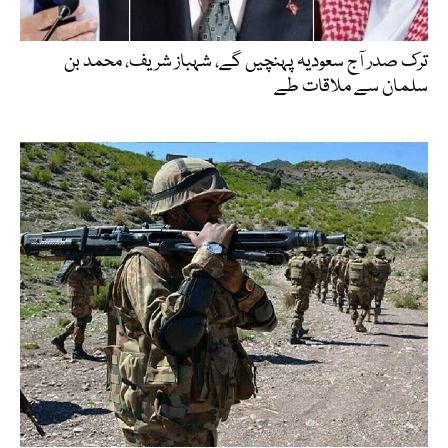
ترک صدر آج سعودیہ پہنچیں گے، شہباز شریف، محمد بن
سلمان سے ملاقات طے