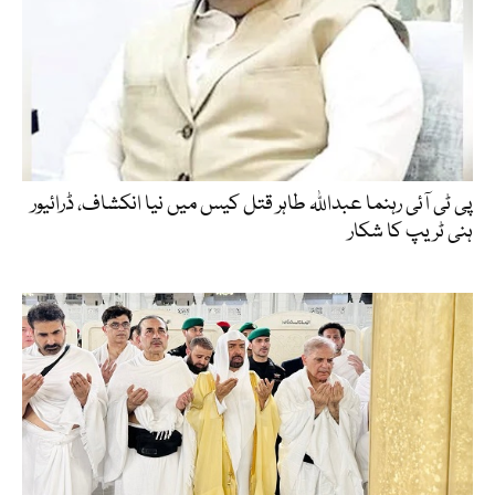
پی ٹی آئی رہنما عبداللہ طاہر قتل کیس میں نیا انکشاف، ڈرائیور
ہنی ٹریپ کا شکار