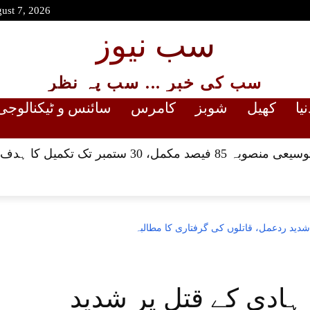
gust 7, 2026
سب نیوز
سب کی خبر ... سب پہ نظر
نیا
کھیل
شوبز
کامرس
سائنس و ٹیکنالوجی
ل، 30 ستمبر تک تکمیل کا ہدف مقرر
 شدید ردعمل، قاتلوں کی گرفتاری کا مطالبہ
 ہادی کے قتل پر شدید