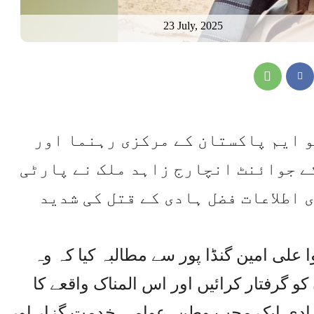
23 July, 2025
کیو ایم پاکستان کے مرکزی رہنما اور
ے جوائنٹ انچارج زاہد ملک نے پارٹی
اطلاعات فضل ہادی کے قتل کی شدید
 علی امین گنڈا پور سے مطالبہ کیا کہ وہ
 گرفتار کرائیں اور اس المناک واقعے کا
ہادی ایک محب وطن، عوامی خدمت گزار اور