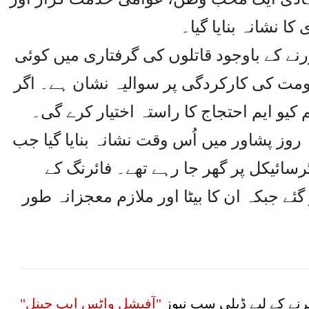
 نشانہ بنایا گیا۔
ہنا تھا کہ 24 گھنٹے گزرنے کے باوجود قاتلوں کی گرفتاری میں کوئی
ومت کی کارکردگی پر سوالیہ نشان ہے۔ اگر
یم کیو ایم احتجاج کا راستہ اختیار کرے گی۔
وز پشاور میں اُس وقت نشانہ بنایا گیا جب
ٹرسائیکل پر گھر جا رہے تھے۔ فائرنگ کے
ئے جبکہ ان کا بیٹا اور ملازم معجزانہ طور
نے کے لیے ڈیلی سب نیوز
"آفیشل واٹس ایپ چینل"