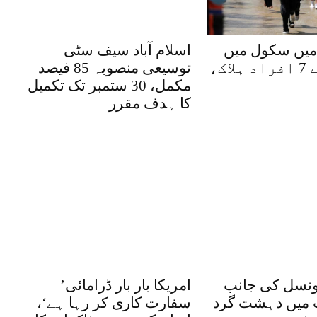
 میں سکول میں
اسلام آباد سیف سٹی
فائرنگ سے 7 افراد ہلاک،
توسیعی منصوبہ 85 فیصد
مکمل، 30 ستمبر تک تکمیل
کا ہدف مقرر
ونسل کی جانب
’امریکا بار بار ڈرامائی
میں دہشت گرد
سفارت کاری کر رہا ہے‘،