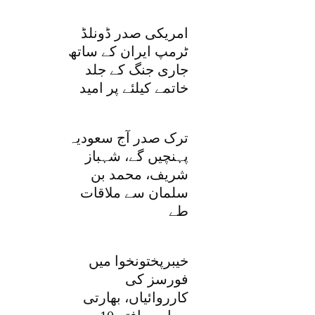
امریکی صدر ڈونلڈ
ٹرمپ ایران کے ساتھ
جاری جنگ کے جلد
خاتمے کیلئے پر امید
ترک صدر آج سعودیہ
پہنچیں گے، شہباز
شریف، محمد بن
سلمان سے ملاقات
طے
خیبرپختونخوا میں
فورسز کی
کارروائیاں، بھارتی