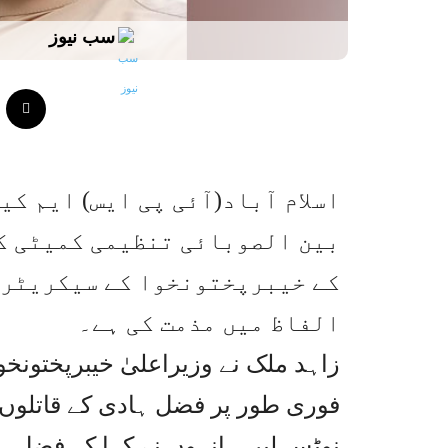
سب نیوز
اسلام آباد(آئی پی ایس) ایم 
بین الصوبائی تنظیمی کمیٹی ک
کے خیبرپختونخوا کے سیکریٹری 
الفاظ میں مذمت کی ہے۔
زاہد ملک نے وزیراعلیٰ خیبرپختونخوا
فوری طور پر فضل ہادی کے قاتلوں کو
نوٹس لیں۔ انہوں نے کہا کہ فضل 