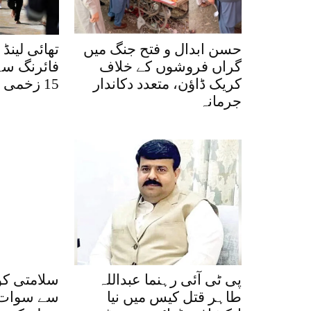
حسن ابدال و فتح جنگ میں
تھائی لینڈ
گراں فروشوں کے خلاف
کریک ڈاؤن، متعدد دکاندار
15 زخمی
جرمانہ
پی ٹی آئی رہنما عبداللہ
سلامتی ک
طاہر قتل کیس میں نیا
سے سوات 