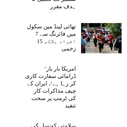
ہدف مقرر
تھائی لینڈ میں سکول
میں فائرنگ سے 7
افراد ہلاک، 15
زخمی
’امریکا بار بار
ڈرامائی سفارت کاری
کر رہا ہے‘، ایران کے
چیف مذاکرات کار
کی ٹرمپ پر سخت
تنقید
سلامتی کونسل کی