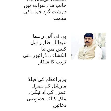
جانب سے سوات میں
دہشت گرد حملے کی
مذمت
پی ٹی آئی رہنما
عبداللہ طاہر قتل
کیس میں نیا
انکشاف، ڈرائیور ہنی
ٹریپ کا شکار
وزیراعظم کی فیلڈ
مارشل کے ہمراہ
عمرہ کی ادائیگی،
ملک کیلئے خصوصی
دعائیں