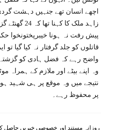
اچھے انسان تھے جنہیں دہشت گردی کا
زاہد ملک کا ک
پیش رفت نہ ہونا خیبرپختونخوا حک
قاتلوں کو جلد گرفتار نہ کیا گیا تو ا
واضح رہے کہ فضل ہادی کو گزشتہ ر
وہ اپنے بیٹے اور ملازم کے ہمراہ مو
نتیجے میں وہ موقع پر ہی شہید ہو گ
پر محفوظ رہے۔
روزانہ مستند اور خصوصی خبریں حاصل کر