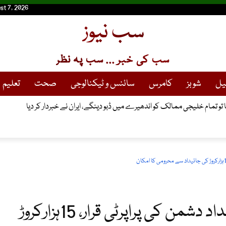
st 7, 2026
سب نیوز
سب کی خبر ... سب پہ نظر
یل
شوبز
کامرس
سائنس و ٹیکنالوجی
صحت
تعلیم
ا تو تمام خلیجی ممالک کو اندھیرے میں ڈبو دینگے، ایران نے خبردار کر دیا
سیف علی خان کی وراثتی جائیداد دشمن کی پراپرٹی قرار، 15ہزارکروڑ