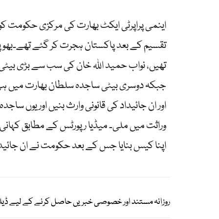
اینمی پراپرٹی ایکٹ بھارت کی مرکزی حکومت کو 
تقسیم کے بعد پاکستان ہجرت کر گئے تھے۔بھوپا
جبکہ دوسری بیٹی ساجدہ سلطان بھارت میں ہی ر
اور ان جائیداد کی قانونی وارث بنیں اور یوں ساجد
وراثت میں ملی۔ میڈیا رپورٹس کے مطابق کہانی
اپنا کیس بنایا جس کے بعد حکومت نے ان جائیداد کو
روزانہ مستند اور خصوصی خبریں حاصل کرنے کے لیے ڈیل