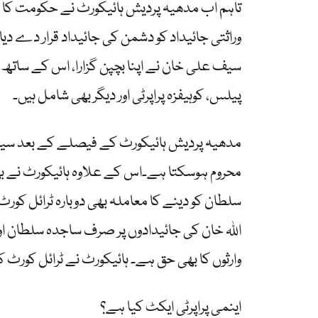
تاہم اب مدھیہ پردیش ہائیکورٹ نے حکومت کا ف
وراثتی جائیداد کو دشمن کی جائیداد قرار دے 
سیف علی خان نے اپنا بچپن گزارا، اس کے ساتھ نو
پیلس، کوہیفزہ پراپرٹی اور دیگر بھی شامل ہیں۔
محروم ہوسکتا ہے۔اس کے علاوہ ہائیکورٹ نے بھ
سلطان کو دینے کا معاملہ بھی دوبارہ ٹرائل کورٹ 
اللہ خان کی جائیدادوں پر صرف ساجدہ سلطان اور
وارثوں کا بھی حق ہے۔ ہائیکورٹ نے ٹرائل کورٹ 
اینمی پراپرٹی ایکٹ کیا ہے؟