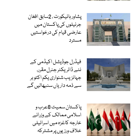
پشاور ہائیکورٹ ، 2سابق افغان
جرنیلوں کی پاکستان میں
عارضی قیام کی درخواستیں
مسترد
فیڈرل جوڈیشل اکیڈمی کے
نئے ڈائریکٹر جنرل مقرر،
جہانزیب شنواری یکم اکتوبر
سے ذمہ داریاں سنبھالیں گے
پاکستان سمیت 8عرب و
اسلامی ممالک کے وزرائے
خارجہ کاغزہ میں اسرائیلی
خلاف ورزیوں پر مشترکہ