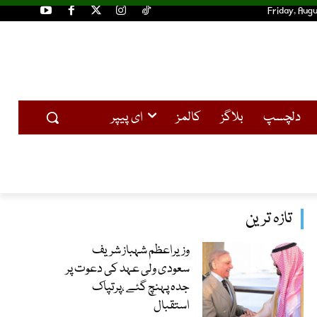
Friday, Augu
دلچسپ
بلاگز
کالمز
ای پیپر
تازہ ترین
وزیراعظم شہباز شریف
سعودی ولی عہد کی دعوت پر
جدہ پہنچ گئے ،پرتپاک
استقبال