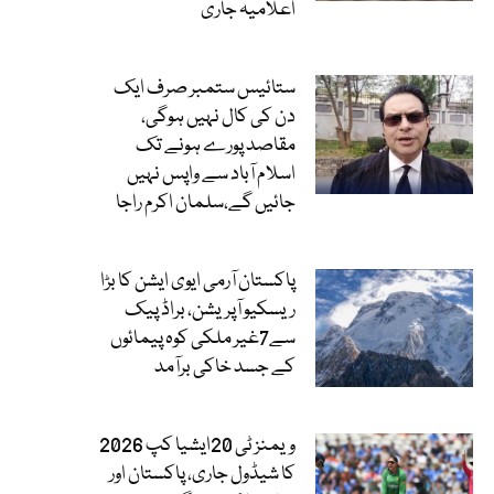
اعلامیہ جاری
ستائیس ستمبر صرف ایک
دن کی کال نہیں ہوگی،
مقاصد پورے ہونے تک
اسلام آباد سے واپس نہیں
جائیں گے،سلمان اکرم راجا
پاکستان آرمی ایوی ایشن کا بڑا
ریسکیو آپریشن، براڈ پیک
سے7غیر ملکی کوہ پیمائوں
کے جسد خاکی برآمد
ویمنز ٹی 20ایشیا کپ 2026
کا شیڈول جاری، پاکستان اور