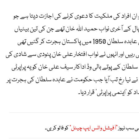
ان افراد کی ملکیت کا دعوی کرنے کی اجازت دیتا ہے جو
ل کے آخری نواب حمید اللہ خان تھے جن کی تین بیٹیاں
تھیں، نواب حمید اللہ خان کی سب سے بڑی بیٹی عابدہ سلطان 1950 میں پاکستان ہجرت کر گئیں تھی
ہیں اور انہوں نے نواب افتخار علی خان پٹودی سے شادی کی
ہ سلطان کے پوتے بالی وڈ اداکار سیف علی خان کو یہ پراپرٹی
 نے نیا رخ تب آیا جب حکومت نے عابدہ سلطان کی ہجرت پر
 ‘اینمی پراپرٹی’ قرار دیا۔
ی سب نیوز
"آفیشل واٹس ایپ چینل"
کو فالو کریں۔