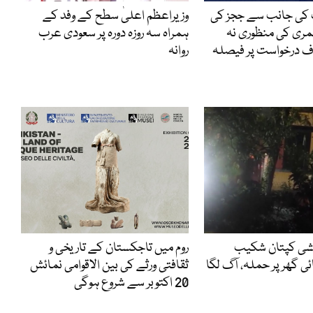
کی جانب سے ججز کی
وزیراعظم اعلیٰ سطح کے وفد کے
مری کی منظوری نہ
ہمراہ سہ روزہ دورہ پر سعودی عرب
ف درخواست پر فیصلہ
روانہ
یشی کپتان شکیب
روم میں تاجکستان کے تاریخی و
ئی گھر پر حملہ، آگ لگا
ثقافتی ورثے کی بین الاقوامی نمائش
20 اکتوبر سے شروع ہوگی