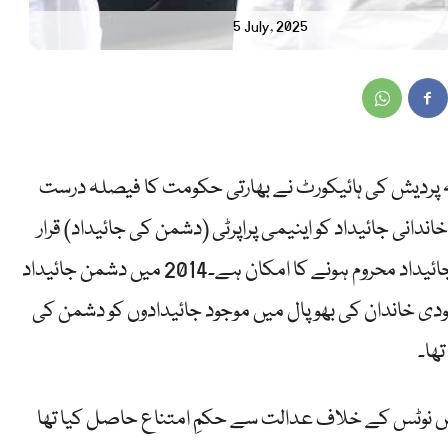
5 July, 2025
ہ پردیش کی ہائیکورٹ نے بھارتی حکومت کا فیصلہ درست
اندانی جائیداد کو اینیمی پراپرٹی (دشمن کی جائیداد) قرار
دے دیا جس کے بعد وہ ہزاروں کروڑ کی خاندانی جائیداد محروم ہونے کا امکان ہے۔2014 میں دشمن جائیداد
دی خاندان کی بھوپال میں موجود جائیدادوں کو دشمن کی
ھا۔
 نوٹس کے خلاف عدالت سے حکمِ امتناع حاصل کیا تھا