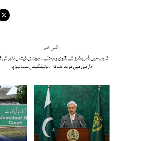
اگلی خبر
ڈریپ میں ڈائریکٹرز کے تقرری و تبادلے،، چوہدری ذیشان نذیر کی ذ
داریوں میں مزید اضافہ ،، نوٹیفکیشن سب نیوزپر