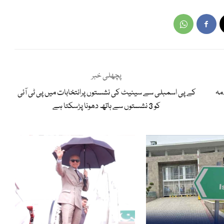
پچھلی خبر
مہ
کے پی اسمبلی سے سینیٹ کی نشستوں پرانتخابات میں پی ٹی آئی
کو 3 نشستوں سے ہاتھ دھونا پڑسکتا ہے