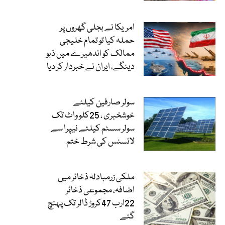
امریکا نے بجلی گھروں پر
حملہ کیا تو تمام خلیجی
ممالک کو اندھیرے میں ڈبو
دینگے، ایران نے خبردار کر دیا
سولر صارفین کیلئے
خوشخبری ، 25کلو واٹ تک
سولر سسٹم کیلئے نیپرا سے
لائسنس کی شرط ختم
ملکی زرمبادلہ ذخائر میں
اضافہ، مجموعی ذخائر
22ارب 47کروڑ ڈالر تک پہنچ
گئے