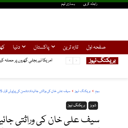
رابطہ کریں
ہماری ٹیم
صفحہ اول
تازہ ترین
پاکستان
دنیا
کھ
بریکنگ نیوز
سولر صارفین کیلئے خوشخبری ، 25کلو واٹ تک سولر سسٹم کیلئے نیپرا سے لائسنس کی شرط ختم
امریکا نے بجلی گھروں پر حملہ کی
ہوم
بریکنگ نیوز
سیف علی خان کی وراثتی جائیداد دشمن کی پراپرٹی قرار، 15ہزارکروڑ کی جائیداد سے محرومی کا امکان
شوبز
بریکنگ نیوز