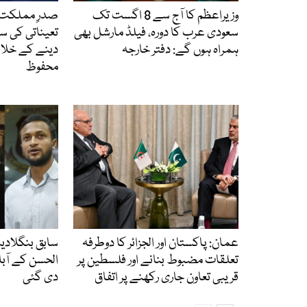
وزیراعظم کا آج سے 8 اگست تک
صدرِ مملکت 
سعودی عرب کا دورہ، فیلڈ مارشل بھی
تعیناتی کی س
ہمراہ ہوں گے: دفتر خارجہ
دینے کے خلا
محفوظ
عمان: پاکستان اور الجزائر کا دوطرفہ
سابق بنگلاد
تعلقات مضبوط بنانے اور فلسطین پر
الحسن کے آبا
قریبی تعاون جاری رکھنے پر اتفاق
دی گئی