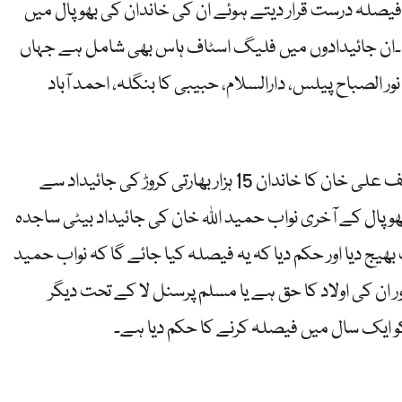
یصلہ درست قرار دیتے ہوئے ان کی خاندان کی بھوپال میں
دیا۔ان جائیدادوں میں فلیگ اسٹاف ہاس بھی شامل ہے جہاں
ر الصباح پیلس، دارالسلام، حبیبی کا بنگلہ، احمد آباد
مدھیہ پردیش ہائیکورٹ کے فیصلے کے بعد سیف علی خان کا خاندان 15 ہزار بھارتی کروڑ کی جائیداد سے
وپال کے آخری نواب حمید اللہ خان کی جائیداد بیٹی ساجدہ
بھیج دیا اور حکم دیا کہ یہ فیصلہ کیا جائے گا کہ نواب حمید
 ان کی اولاد کا حق ہے یا مسلم پرسنل لا کے تحت دیگر
کو ایک سال میں فیصلہ کرنے کا حکم دیا ہے۔