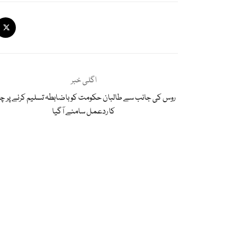
اگلی خبر
روس کی جانب سے طالبان حکومت کوباضابطہ تسلیم کرنے پر چ
کا ردعمل سامنے آگیا