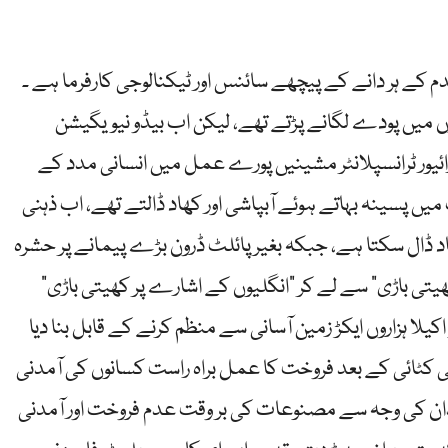
 کے ہر دانے کے پیچھے سائنس اور ٹیکنالوجی کارفرما ہے ۔
توں میں پودے لگانے پڑتے تھے، لیکن اب بیڈو نیویگیشن
ئیور ٹرانسپلانٹر مشینیں پورے عمل میں انسانی مدد کے
ں پسینہ بہاتے ہوئے آبپاشی اور کھاد ڈالتے تھے، اب ذہنی
ھاد ڈال سکتا ہے، جبکہ بغیر پائلٹ ڈرون بڑے پیمانے پر حشرہ
تی باڑی” سے لے کر “انگلیوں کے اشارے پر کھیتی باڑی”
لا ہزاروں ایکڑ زمین آسانی سے منظم کرنے کے قابل بنا دیا
ی کٹائی کے بعد فروخت کا عمل براہ راست کسانوں کی آمدنی
ن کی وجہ سے مصنوعات کی بر وقت عدم فروخت اور آمدنی