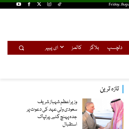
Friday, Augu
دلچسپ
بلاگز
کالمز
ای پیپر
تازہ ترین
وزیراعظم شہباز شریف
سعودی ولی عہد کی دعوت پر
جدہ پہنچ گئے ،پرتپاک
استقبال