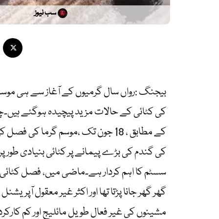
سب نیوز
بیجنگ :رواں سال گرمیوں کے آغاز سے ہی موس
کی کٹائی کے حالات مزید پیچیدہ ہوگئے ہیں۔چین 
کی گندم کی بڑے پیمانے پر کٹائی بنیادی طور
سسٹم کا اہم کردار ہے۔ماضی میں، فصل کٹائی ک
گھر گھر جانا پڑتا تھا اور اکثر غیر معقول آپ
مشینوں کی غیر فعال طویل مائلیج اور کم کارکرد