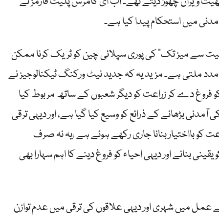
یت ویران چھوڑ دیتے تھے۔ اب ای کامرس پلیٹ فارمز نے
مدنی میں استحکام پیدا کیا ہے۔
یت سے میز تک” کی پوری سپلائی چین کو ٹریک کرنا ممکن
دد ملتی ہے۔ مزید یہ کہ جدید نیٹ ورکنگ ٹیکنالوجیز نے
 فروغ دے کر زراعت کو دیگر شعبوں کے ساتھ مربوط کیا
مدنی بڑھانے کے ذرائع کو وسیع کیا گیا ہے، اور دیہی ترقی
ت کو بااختیار بنانا جاری رکھے ہوئے ہے ،یہ نہ صرف
ینی بنانے اور دیہی احیاء کو فروغ دینے کا اہم سہارا بھی
عمل میں شہری اور دیہی علاقوں کی ترقی میں عدم توازن