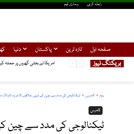
رابطہ کریں
ہماری ٹیم
صفحہ اول
تازہ ترین
پاکستان
دنیا
کھ
بریکنگ نیوز
سولر صارفین کیلئے خوشخبری ، 25کلو واٹ تک سولر سسٹم کیلئے نیپرا سے لائسنس کی شرط ختم
امریکا نے بجلی گھروں پر حملہ ک
ہوم
کامرس
ٹیکنالوجی کی مدد سے چین کے دیہی علاقوں کا مزید تابناک 
کامرس
ٹیکنالوجی کی مدد سے چین کے 