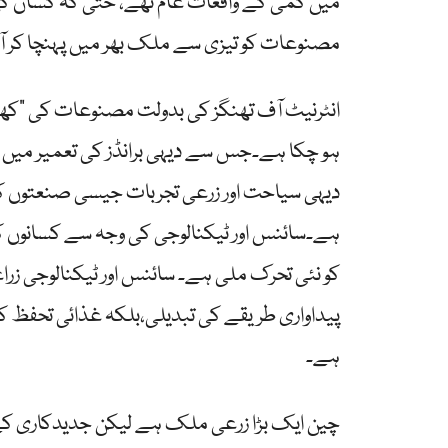
میں کمی کے واقعات عام تھے، حتیٰ کہ کسان کھ
مصنوعات کو تیزی سے ملک بھر میں پہنچا کر آ
انٹرنیٹ آف تھنگز کی بدولت مصنوعات کی “کھ
ہو چکا ہے۔جس سے دیہی برانڈز کی تعمیر میں م
دیہی سیاحت اور زرعی تجربات جیسی صنعتوں کو
ہے۔سائنس اور ٹیکنالوجی کی وجہ سے کسانوں کی آ
کو نئی تحرک ملی ہے۔ سائنس اور ٹیکنالوجی زراع
پیداواری طریقے کی تبدیلی،بلکہ غذائی تحفظ کو یق
ہے۔
چین ایک بڑا زرعی ملک ہے لیکن جدیدکاری کے 