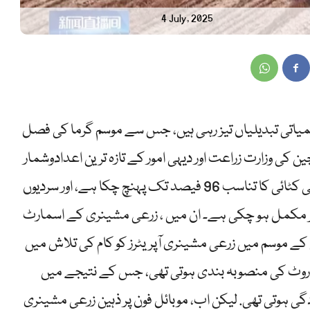
4 July, 2025
میاتی تبدیلیاں تیز رہی ہیں، جس سے موسم گرما کی فصل
کی وزارت زراعت اور دیہی امور کے تازہ ترین اعدادوشمار
کے مطابق ، 18 جون تک ،موسم گرما کی فصل کی کٹائی کا تناسب 96 فیصد تک پہنچ چکا ہے، اور سردیوں
 پر مکمل ہو چکی ہے۔ ان میں ، زرعی مشینری کے اسمارٹ
ے موسم میں زرعی مشینری آپریٹرز کو کام کی تلاش میں
ریشنل روٹ کی منصوبہ بندی ہوتی تھی، جس کے نتیجے میں
گی ہوتی تھی. لیکن اب، موبائل فون پر ذہین زرعی مشینری