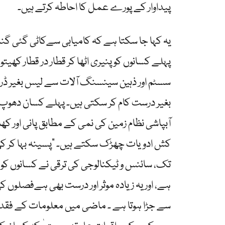
پیداوار کے پورے عمل کا احاطہ کرتے ہیں۔
یہ کہا جا سکتا ہے کہ کامیابی سےکاٹی گئی گندم
پہلے کسانوں کو پنیری اٹھا کر قطار در قطار کھی
سسٹم اور ذہین سینسنگ آلات سے لیس بغیر ڈرا
بغیر درست کام کر سکتی ہیں۔ پہلے کسان دھوپ می
آبپاشی نظام زمین کی نمی کے مطابق پانی اور ک
کش ادویات چھڑک سکتے ہیں۔ “پسینہ بہا کر کھی
تک، سائنس و ٹیکنالوجی کی ترقی نے کسانوں کو اکی
ہے، اور یہ زیادہ موثر اور درست بھی ہےفصلوں ک
سے جڑا ہوتا ہے ۔ ماضی میں معلومات کے فقدا