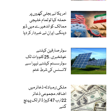
امریکا نے بجلی گھروں پر
حملہ کیا تو تمام خلیجی
ممالک کو اندھیرے میں ڈبو
دینگے، ایران نے خبردار کر دیا
سولر صارفین کیلئے
خوشخبری ، 25کلو واٹ تک
سولر سسٹم کیلئے نیپرا سے
لائسنس کی شرط ختم
ملکی زرمبادلہ ذخائر میں
اضافہ، مجموعی ذخائر
22ارب 47کروڑ ڈالر تک پہنچ
گئے