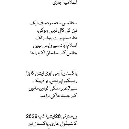
اعلامیہ جاری
ستائیس ستمبر صرف ایک
دن کی کال نہیں ہوگی،
مقاصد پورے ہونے تک
اسلام آباد سے واپس نہیں
جائیں گے،سلمان اکرم راجا
پاکستان آرمی ایوی ایشن کا بڑا
ریسکیو آپریشن، براڈ پیک
سے7غیر ملکی کوہ پیمائوں
کے جسد خاکی برآمد
ویمنز ٹی 20ایشیا کپ 2026
کا شیڈول جاری، پاکستان اور