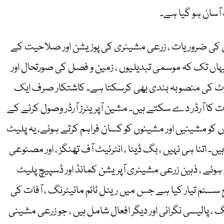
ٓسان ہو گیا ہے۔
نوں کی ضروریات ، زرعی مشینری کی پوزیشن اور صلاحیت کے
ہاں تک کہ موسمی تبدیلیوں ، زمین و فصل کی صورتحال اور
 روٹ کی منصوبہ بندی بھی کرسکتا ہے۔ کاشتکار صرف ایک
 کا آرڈر دے سکتے ہیں۔ مشین آپریٹرز آرڈر وصول کرنے کے
ں کو مشینیں اور مشینوں کو کسان فراہم کرتے ہوئے، یہ پلیٹ
یں۔ اتنا ہی نہیں ، بگ ڈیٹا ، انٹرنیٹ آف تھنگز ، اور مصنوعی
وئے ، ذہین زرعی مشینری آپریشن کمانڈ اور ڈسپیچ پلیٹ
 سسٹم تیار کیا ہے جس میں ریئل ٹائم مانیٹرنگ ، آفات کی
 پالیسی نگرانی اور دیگر افعال شامل ہیں ، جو زرعی مشینی