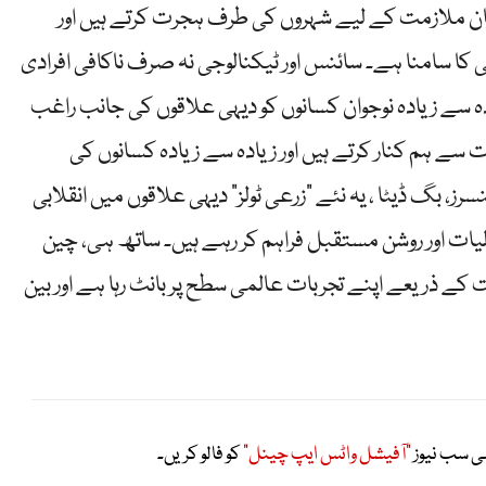
ان ملازمت کے لیے شہروں کی طرف ہجرت کرتے ہیں اور
می کا سامنا ہے۔ سائنس اور ٹیکنالوجی نہ صرف ناکافی افرادی
 سے زیادہ نوجوان کسانوں کو دیہی علاقوں کی جانب راغب
 سے ہم کنار کرتے ہیں اور زیادہ سے زیادہ کسانوں کی
، بگ ڈیٹا ، یہ نئے “زرعی ٹولز” دیہی علاقوں میں انقلابی
لیات اور روشن مستقبل فراہم کر رہے ہیں۔ ساتھ ہی، چین
ت کے ذریعے اپنے تجربات عالمی سطح پر بانٹ رہا ہے اور بین
ی سب نیوز
"آفیشل واٹس ایپ چینل"
کو فالو کریں۔