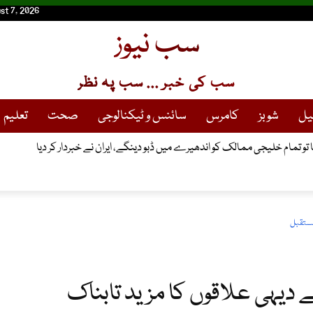
st 7, 2026
سب نیوز
سب کی خبر ... سب پہ نظر
یل
شوبز
کامرس
سائنس و ٹیکنالوجی
صحت
تعلیم
یا تو تمام خلیجی ممالک کو اندھیرے میں ڈبو دینگے، ایران نے خبردار کر دیا
مستقبل
دیہی علاقوں کا مزید تابناک